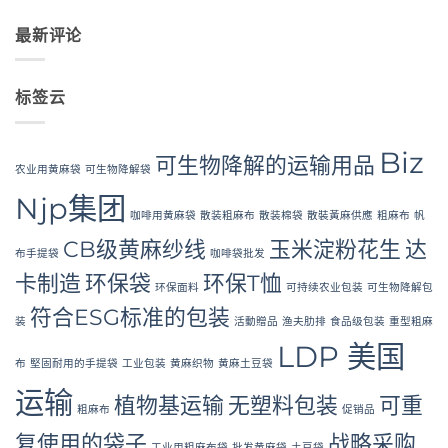
and
PP
FIBC
论
Industrial
Woven
Bag:
Applications
Bags
最新评论
Certified
Wholesale:
High-
Sourcing
Hygiene
from
Bulk
a
Packaging
Premier
标签云
Industrial
Packaging
Supplier
in
Biz
Bangladesh
可生物降解的运输用品
农业用黄麻袋
可生物降解袋
Njp集团
咖啡用黄麻袋
散装粗麻布
散装棉袋
散裝黃麻供應
粗麻布
帆
CB级黄麻纱线
玉米淀粉花生
达
布手提袋
咖啡袋批发
卡制造
环保袋
环保T恤
环保面料
可持续农业包装
可生物降解包
符合ESG标准的包装
装
活動贈品
渔夫肋排
食品级包装
重型粗麻
LDP 美国
布
堅固耐用的手提袋
工业包装
黄麻织物
黄麻土豆袋
运输
植物基运输
无塑料包装
可重
粗麻布
促销品
复使用的袋子
战略采购
工业用粗麻布袋
批发黄麻袋
土豆袋