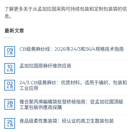
了解更多关于从孟加拉国采购可持续包装和定制包装袋的信
息。
最新文章
CB级黄麻纱线：2026年24/3和36/4规格技术指南
09
7 月
CB
无
Grade
评
Jute
论
孟加拉国原麻纤维供应商
10
Yarn:
The
6 月
Raw
无
Technical
Jute
评
2026
Fibre
论
Guide
24/3 CB级黄麻纱：优质材料，适用于编织、包装和
02
Supplier
to
Bangladesh
6 月
工业应用
24/3
and
24/3
无
36/4
CB
评
Configurations
複合聚丙烯編織袋批發終極指南：從孟加拉國頂級
Grade
28
论
Jute
5 月
工業包裝供應商採購
Yarn:
Premium
The
无
Quality
Ultimate
评
食品级柔性集装袋：经认证的高卫生散装包装
for
Guide
25
论
Weaving,
to
4 月
Food
无
Packaging
Laminated
Grade
评