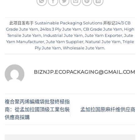
此项目发布于
Sustainable Packaging Solutions
并标记
24/3 CB
Grade Jute Yarn
,
24lbs 3 Ply Jute Yarn
,
CB Grade Jute Yarn
,
High
Tensile Jute Yarn
,
Industrial Jute Yarn
,
Jute Yarn Exporter
,
Jute
Yarn Manufacturer
,
Jute Yarn Supplier
,
Natural Jute Yarn
,
Triple
Ply Jute Yarn
,
Wholesale Jute Yarn
.
BIZNJP.ECOPACKAGING@GMAIL.COM
複合聚丙烯編織袋批發終極指
南：從孟加拉國頂級工業包裝
孟加拉国原麻纤维供应商
供應商採購