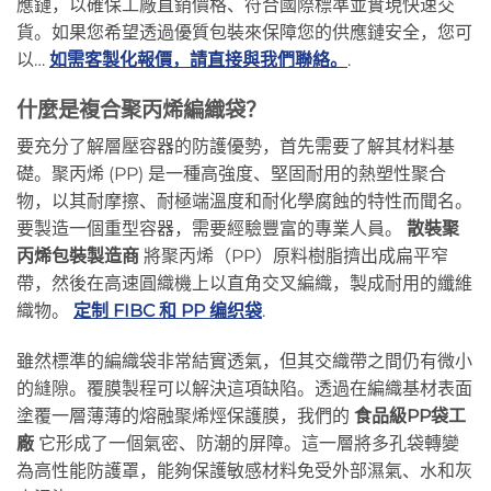
應鏈，以確保工廠直銷價格、符合國際標準並實現快速交
貨。如果您希望透過優質包裝來保障您的供應鏈安全，您可
以…
如需客製化報價，請直接與我們聯絡。
.
什麼是複合聚丙烯編織袋？
要充分了解層壓容器的防護優勢，首先需要了解其材料基
礎。聚丙烯 (PP) 是一種高強度、堅固耐用的熱塑性聚合
物，以其耐摩擦、耐極端溫度和耐化學腐蝕的特性而聞名。
要製造一個重型容器，需要經驗豐富的專業人員。
散裝聚
丙烯包裝製造商
將聚丙烯（PP）原料樹脂擠出成扁平窄
帶，然後在高速圓織機上以直角交叉編織，製成耐用的纖維
織物。
定制 FIBC 和 PP 编织袋
.
雖然標準的編織袋非常結實透氣，但其交織帶之間仍有微小
的縫隙。覆膜製程可以解決這項缺陷。透過在編織基材表面
塗覆一層薄薄的熔融聚烯烴保護膜，我們的
食品級PP袋工
廠
它形成了一個氣密、防潮的屏障。這一層將多孔袋轉變
為高性能防護罩，能夠保護敏感材料免受外部濕氣、水和灰