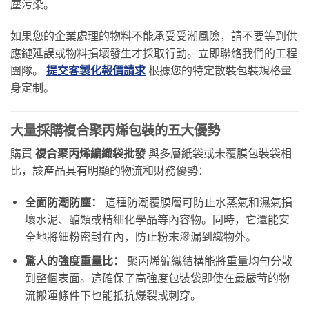
塵污染。
如果您的企業處理的物料不能承受受潮風險，請不要等到供
應鏈延誤或物料損壞發生才採取行動。立即聯絡我們的工程
團隊。
提交客製化報價請求
根據您的特定散裝包裝規格量
身定制。
大量採購複合聚丙烯包裝的五大優勢
購買
複合聚丙烯編織袋批發
與多層紙袋或未覆膜包裝袋相
比，該產品具有明顯的物流和財務優勢：
全面防潮防塵：
這種防潮覆膜層可防止水蒸氣和濕氣損
壞水泥、醣類或精細化學品等內容物。同時，它還能安
全地將細粉密封在內，防止粉末滲漏到織物外。
驚人的強度重量比：
聚丙烯編織結構能將重量均勻分散
到整個表面。這確保了高強度包裝袋即使在最嚴苛的物
流搬運條件下也能抵抗爆裂或刺穿。