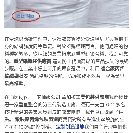
在全球供應鏈管理中，保護散裝貨物免受環境危害與貨櫃本
身的結構強度同等重要。對於採購經理而言，他們處理的物
料種類繁多，從精細的農業粉末到重型建築骨料，找到可靠
的…
重型編織袋供應商
這是防止代價高昂的產品損失的最終
步驟。在工業市場上可用的眾多選項中，利用
複合聚丙烯
編織袋批發
憑藉卓越的性能、防護和成本效益，成為業界
最高標準。
在 Biz Njp，一家頂級公司
孟加拉工業包裝供應商
我們經營
著一家垂直整合的第三代製造工廠。憑藉一支由1000多名
技術精湛的專業人員組成的敬業團隊，我們真正做到了這一
點。
散裝聚丙烯包裝製造商
我們對所有先進生產設施的生
產擁有100%的控制權。
定制制造设施
我們自主管理整個供