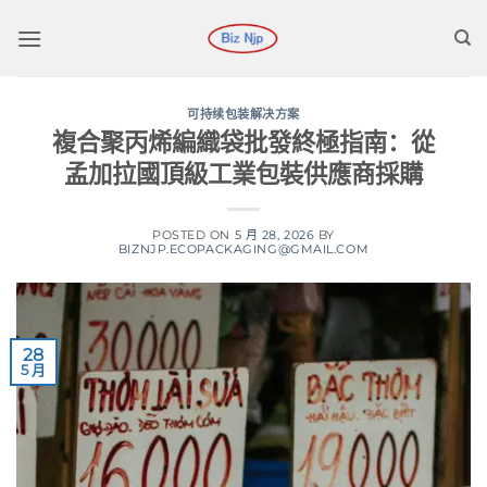
跳
到
内
容
可持续包装解决方案
複合聚丙烯編織袋批發終極指南：從
孟加拉國頂級工業包裝供應商採購
POSTED ON
5 月 28, 2026
BY
BIZNJP.ECOPACKAGING@GMAIL.COM
28
5 月