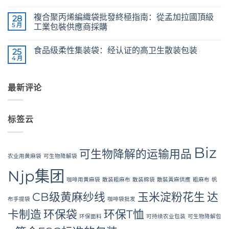
and
24/3
无
36/4
CB
评
Configurations
複合聚丙烯編織袋批發終極指南：從孟加拉國頂級
Grade
28
论
Jute
5 月
工業包裝供應商採購
Yarn:
Premium
The
无
Quality
Ultimate
评
食品级柔性集装袋：经认证的高卫生散装包装
for
Guide
25
论
Weaving,
to
4 月
Food
无
Packaging
Laminated
Grade
评
and
PP
FIBC
论
Industrial
Woven
Bag:
Applications
Bags
最新评论
Certified
Wholesale:
High-
Sourcing
Hygiene
from
Bulk
a
Packaging
Premier
标签云
Industrial
Packaging
Supplier
in
Biz
Bangladesh
可生物降解的运输用品
农业用黄麻袋
可生物降解袋
Njp集团
咖啡用黄麻袋
散装粗麻布
散装棉袋
散裝黃麻供應
粗麻布
帆
CB级黄麻纱线
玉米淀粉花生
达
布手提袋
咖啡袋批发
卡制造
环保袋
环保T恤
环保面料
可持续农业包装
可生物降解包