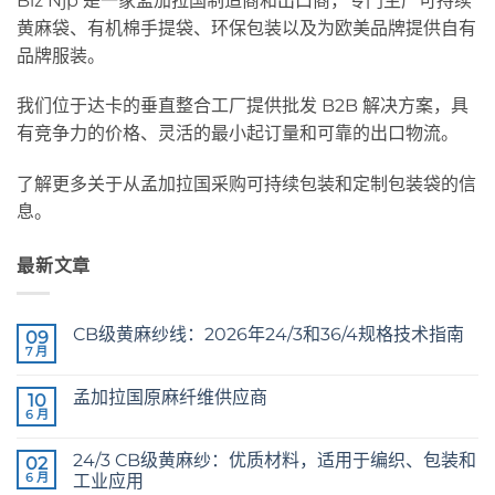
Biz Njp 是一家孟加拉国制造商和出口商，专门生产可持续
黄麻袋、有机棉手提袋、环保包装以及为欧美品牌提供自有
品牌服装。
我们位于达卡的垂直整合工厂提供批发 B2B 解决方案，具
有竞争力的价格、灵活的最小起订量和可靠的出口物流。
了解更多关于从孟加拉国采购可持续包装和定制包装袋的信
息。
最新文章
CB级黄麻纱线：2026年24/3和36/4规格技术指南
09
7 月
CB
无
Grade
评
Jute
论
孟加拉国原麻纤维供应商
10
Yarn:
The
6 月
Raw
无
Technical
Jute
评
2026
Fibre
论
Guide
24/3 CB级黄麻纱：优质材料，适用于编织、包装和
02
Supplier
to
Bangladesh
6 月
工业应用
24/3