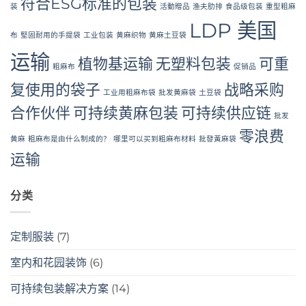
符合ESG标准的包装
装
活動贈品
渔夫肋排
食品级包装
重型粗麻
LDP 美国
布
堅固耐用的手提袋
工业包装
黄麻织物
黄麻土豆袋
运输
植物基运输
无塑料包装
可重
粗麻布
促销品
复使用的袋子
战略采购
工业用粗麻布袋
批发黄麻袋
土豆袋
合作伙伴
可持续黄麻包装
可持续供应链
批发
零浪费
黄麻
粗麻布是由什么制成的？
哪里可以买到粗麻布材料
批發黃麻袋
运输
分类
定制服装
(7)
室内和花园装饰
(6)
可持续包装解决方案
(14)