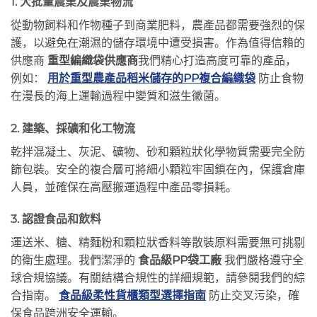
1. 大批量農業及農業物流
從動物飼料和作物種子到商業肥料，農產品都需要強烈的保
護，以避免在潮濕的儲存環境中遭受損害。作為值得信賴的
供應商
重型編織袋供應商
我們精心打造高度可靠的產品，
例如：
用於重型農產品稻米儲存的PP複合編織袋
防止食物
在漫長的海上運輸過程中變質和滋生黴菌。
2. 建築、採礦和化工物流
乾拌混凝土、灰泥、礦物、砂和顆粒狀化學物質需要完全防
篩包裝。安全的複合層可將細小顆粒牢固鎖在內，保護倉庫
人員，並確保在高壓搬運過程中產品零損耗。
3. 認證食品和飲料
運送米、糖、精麵粉和顆粒狀香料等散裝原料需要無可挑剔
的衛生處理。我們潔淨的
食品級PP袋工廠
我們嚴格遵守全
球合規協議。有關結構合規性的詳細規範，請參閱我們的綜
合指南。
食品級柔性貨櫃類型選擇指南
防止交叉污染，確
保食品跨洲安全運輸。