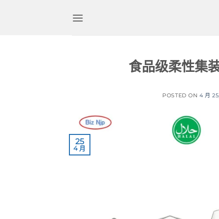
跳
到
内
容
食品级柔性集
POSTED ON
4 月 25
25
4 月