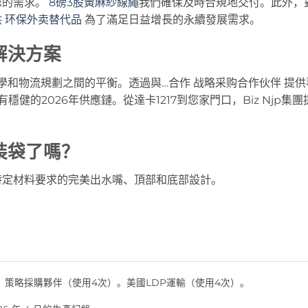
您的需求。
8磅3股黃麻紗線繩
我們確保及時合規地交付。此外，
供
环保外卖替代品
為了滿足日益增長的永續發展需求。
解決方案
學和物流規劃之間的平衡。透過與…合作
战略采购合作伙伴
提供
健的2026年供應鏈。從達卡1217到您家門口，Biz Njp集團
裝袋了嗎？
合您特定材料要求的完美出水嘴、頂部和底部設計。
。策略採購夥伴（使用4次）。美國LDP運輸（使用4次）。