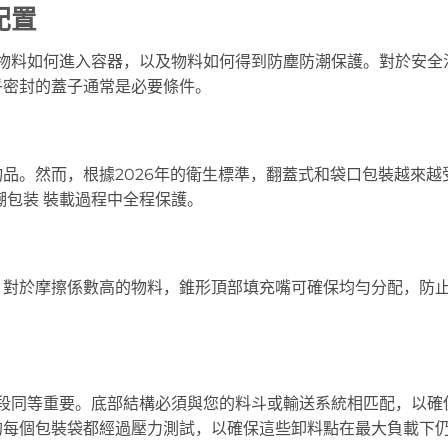
配置
物料如何進入容器，以及物料如何得到防塵防潮保護。對於安全
乎密封的蓋子通常是必要條件。
品。然而，根據2026年的衛生標準，翻蓋式和袋口包裝越來越
潮包装
裝載過程中全程保護。
。對於摩擦係數高的物料，錐形頂部填充嘴可確保均勻分配，防
段同等重要。底部結構必須與您的料斗或輸送系統相匹配，以確
的每個包裝袋都經過壓力測試，以確保這些卸料點在最大負載下