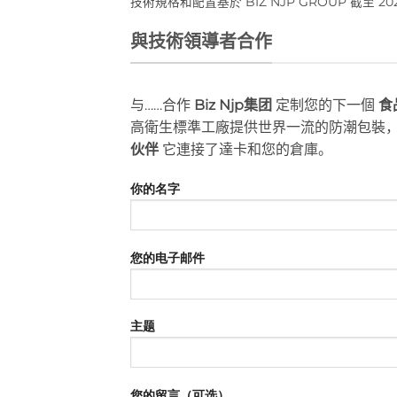
技術規格和配置基於 BIZ NJP GROUP 截至 2
與技術領導者合作
与……合作
Biz Njp集团
定制您的下一個
食
高衛生標準工廠提供世界一流的防潮包裝
伙伴
它連接了達卡和您的倉庫。
你的名字
您的电子邮件
主题
您的留言（可选）