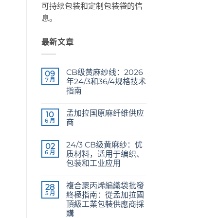
可持续包装和定制包装袋的信
息。
最新文章
CB级黄麻纱线：2026
09
7 月
年24/3和36/4规格技术
指南
CB
无
Grade
评
孟加拉国原麻纤维供应
Jute
10
论
Yarn:
6 月
商
The
Technical
Raw
无
2026
Jute
评
24/3 CB级黄麻纱：优
Guide
Fibre
02
论
to
Supplier
6 月
质材料，适用于编织、
24/3
Bangladesh
包装和工业应用
and
36/4
24/3
无
Configurations
CB
评
複合聚丙烯編織袋批發
Grade
28
论
Jute
5 月
終極指南：從孟加拉國
Yarn:
頂級工業包裝供應商採
Premium
Quality
購
for