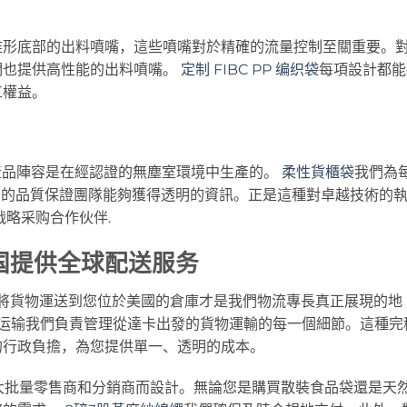
錐形底部的出料噴嘴，這些噴嘴對於精確的流量控制至關重要。
們也提供高性能的出料噴嘴。
定制 FIBC PP 编织袋
每項設計都能
工權益。
的產品陣容是在經認證的無塵室環境中生產的。
柔性貨櫃袋
我們為
保您的品質保證團隊能夠獲得透明的資訊。正是這種對卓越技術的
战略采购合作伙伴
.
为美国提供全球配送服务
將貨物運送到您位於美國的倉庫才是我們物流專長真正展現的地
国运输
我們負責管理從達卡出發的貨物運輸的每一個細節。這種完
的行政負擔，為您提供單一、透明的成本。
大批量零售商和分銷商而設計。無論您是購買散裝食品袋還是天