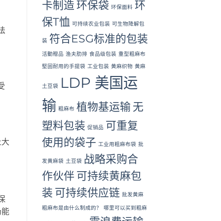
卡制造
环保袋
环
环保面料
保T恤
可持续农业包装
可生物降解包
法
符合ESG标准的包装
装
活動贈品
渔夫肋排
食品级包装
重型粗麻布
堅固耐用的手提袋
工业包装
黄麻织物
黄麻
LDP 美国运
受
土豆袋
输
植物基运输
无
粗麻布
塑料包装
可重复
促销品
使用的袋子
止大
工业用粗麻布袋
批
战略采购合
发黄麻袋
土豆袋
作伙伴
可持续黄麻包
装
可持续供应链
批发黄麻
保
粗麻布是由什么制成的？
哪里可以买到粗麻
仍能