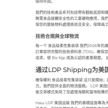
保持牢固。
我們的技術產品系列包括帶有翻板底部和
無需食品接觸安全性的工業礦物應用，我
保您的散裝物料處理高效且安全，保障員
技術合規與全球物流
每一个
食品级柔性集装袋
我們2026年
訂單提供完整的技術資料表 (TDS)，確
追求，使 Biz Njp 成為公認的產業翹楚。
通过LDP Shipping
確保權利
食品级柔性集装袋
這只是開始；
方。我們提供全面的物流服務。
LDP 美
後交貨模式免除了您處理海關和當地稅費
Наш
LDP 美国运输
我們的基礎設施專為