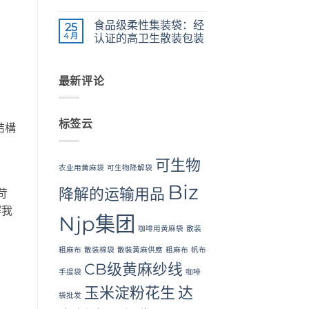
The
Weaving,
无
Ultimate
Packaging
评
食品级柔性集装袋：经
Guide
25
and
论
to
Industrial
4 月
认证的高卫生散装包装
Laminated
Applications
PP
Food
无
Woven
Grade
评
Bags
FIBC
论
Wholesale:
Bag:
最新评论
Sourcing
Certified
from
High-
a
Hygiene
Premier
Bulk
标签云
Industrial
Packaging
結構
Packaging
Supplier
in
Bangladesh
。
可生物
农业用黄麻袋
可生物降解袋
Biz
降解的运输用品
苛
解我
Njp集团
咖啡用黄麻袋
散装
粗麻布
散装棉袋
散裝黃麻供應
粗麻布
帆布
CB级黄麻纱线
手提袋
咖啡
玉米淀粉花生
达
袋批发