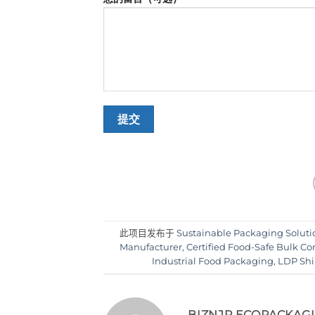
此项目发布于
Sustainable Packaging Soluti
Manufacturer
,
Certified Food-Safe Bulk Co
Industrial Food Packaging
,
LDP Shi
BIZNJP.ECOPACKAG