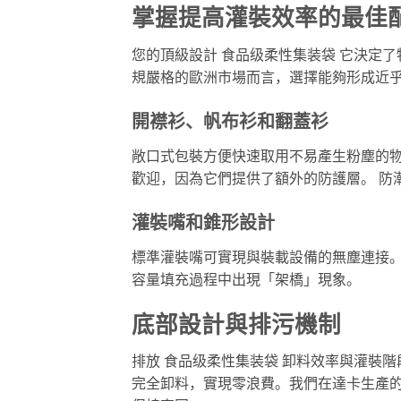
掌握提高灌裝效率的最佳
您的頂級設計
食品级柔性集装袋
它決定了
規嚴格的歐洲市場而言，選擇能夠形成近
開襟衫、帆布衫和翻蓋衫
敞口式包裝方便快速取用不易產生粉塵的物
歡迎，因為它們提供了額外的防護層。
防
灌裝嘴和錐形設計
標準灌裝嘴可實現與裝載設備的無塵連接
容量填充過程中出現「架橋」現象。
底部設計與排污機制
排放
食品级柔性集装袋
卸料效率與灌裝階
完全卸料，實現零浪費。我們在達卡生產