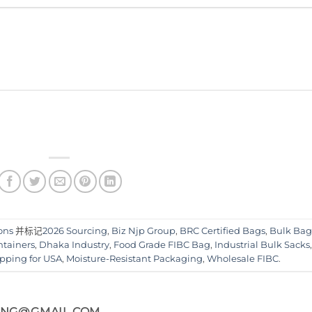
ons
并标记
2026 Sourcing
,
Biz Njp Group
,
BRC Certified Bags
,
Bulk Ba
ntainers
,
Dhaka Industry
,
Food Grade FIBC Bag
,
Industrial Bulk Sacks
pping for USA
,
Moisture-Resistant Packaging
,
Wholesale FIBC
.
ING@GMAIL.COM