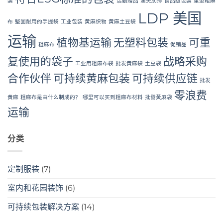
装
活動贈品
渔夫肋排
食品级包装
重型粗麻
LDP 美国
布
堅固耐用的手提袋
工业包装
黄麻织物
黄麻土豆袋
运输
植物基运输
无塑料包装
可重
粗麻布
促销品
复使用的袋子
战略采购
工业用粗麻布袋
批发黄麻袋
土豆袋
合作伙伴
可持续黄麻包装
可持续供应链
批发
零浪费
黄麻
粗麻布是由什么制成的？
哪里可以买到粗麻布材料
批發黃麻袋
运输
分类
定制服装
(7)
室内和花园装饰
(6)
可持续包装解决方案
(14)