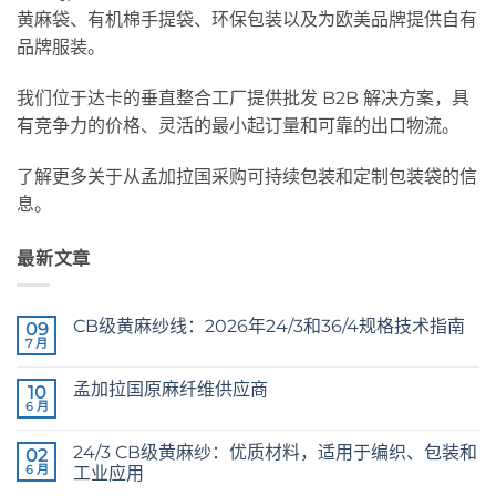
黄麻袋、有机棉手提袋、环保包装以及为欧美品牌提供自有
品牌服装。
我们位于达卡的垂直整合工厂提供批发 B2B 解决方案，具
有竞争力的价格、灵活的最小起订量和可靠的出口物流。
了解更多关于从孟加拉国采购可持续包装和定制包装袋的信
息。
最新文章
CB级黄麻纱线：2026年24/3和36/4规格技术指南
09
7 月
CB
无
Grade
评
Jute
论
孟加拉国原麻纤维供应商
10
Yarn:
The
6 月
Raw
无
Technical
Jute
评
2026
Fibre
论
Guide
24/3 CB级黄麻纱：优质材料，适用于编织、包装和
02
Supplier
to
Bangladesh
6 月
工业应用
24/3
and
24/3