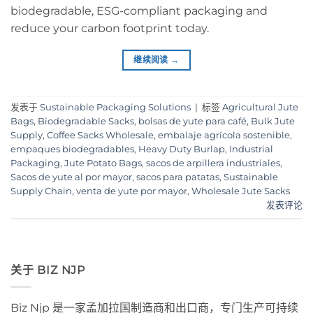
biodegradable, ESG-compliant packaging and
reduce your carbon footprint today.
继续阅读
→
发表于
Sustainable Packaging Solutions
|
标签
Agricultural Jute
Bags
,
Biodegradable Sacks
,
bolsas de yute para café
,
Bulk Jute
Supply
,
Coffee Sacks Wholesale
,
embalaje agrícola sostenible
,
empaques biodegradables
,
Heavy Duty Burlap
,
Industrial
Packaging
,
Jute Potato Bags
,
sacos de arpillera industriales
,
Sacos de yute al por mayor
,
sacos para patatas
,
Sustainable
Supply Chain
,
venta de yute por mayor
,
Wholesale Jute Sacks
发表评论
关于 BIZ NJP
Biz Njp 是一家孟加拉国制造商和出口商，专门生产可持续