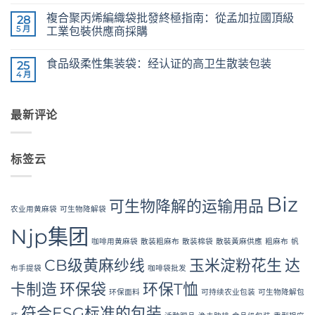
无
36/4
CB
评
Configurations
複合聚丙烯編織袋批發終極指南：從孟加拉國頂級
Grade
28
论
Jute
5 月
工業包裝供應商採購
Yarn:
Premium
The
无
Quality
Ultimate
评
食品级柔性集装袋：经认证的高卫生散装包装
for
Guide
25
论
Weaving,
to
4 月
Food
无
Packaging
Laminated
Grade
评
and
PP
FIBC
论
Industrial
Woven
Bag:
Applications
Bags
最新评论
Certified
Wholesale:
High-
Sourcing
Hygiene
from
Bulk
a
Packaging
Premier
标签云
Industrial
Packaging
Supplier
in
Biz
Bangladesh
可生物降解的运输用品
农业用黄麻袋
可生物降解袋
Njp集团
咖啡用黄麻袋
散装粗麻布
散装棉袋
散裝黃麻供應
粗麻布
帆
CB级黄麻纱线
玉米淀粉花生
达
布手提袋
咖啡袋批发
卡制造
环保袋
环保T恤
环保面料
可持续农业包装
可生物降解包
符合ESG标准的包装