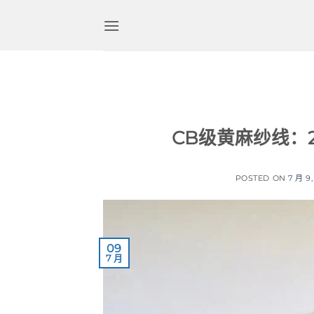
跳
到
内
容
CB级黄麻纱线：2
POSTED ON
7 月 9,
09
7 月