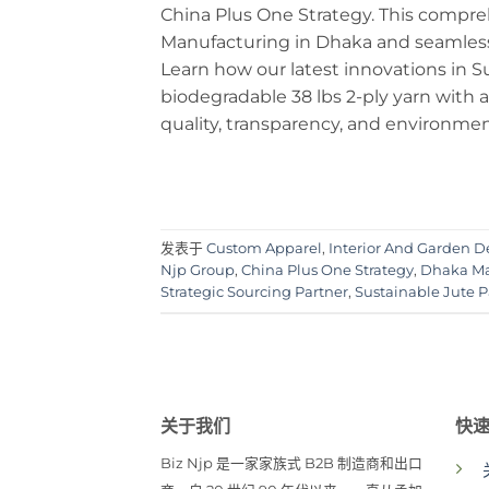
China Plus One Strategy. This compreh
Manufacturing in Dhaka and seamless
Learn how our latest innovations in 
biodegradable 38 lbs 2-ply yarn with
quality, transparency, and environmen
发表于
Custom Apparel
,
Interior And Garden D
Njp Group
,
China Plus One Strategy
,
Dhaka Ma
Strategic Sourcing Partner
,
Sustainable Jute 
关于我们
快
Biz Njp 是一家家族式 B2B 制造商和出口