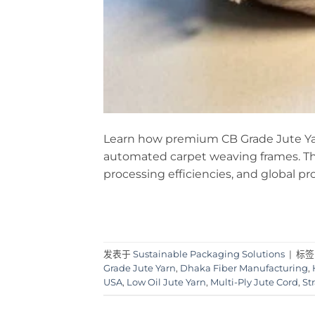
Learn how premium CB Grade Jute Yarn
automated carpet weaving frames. This
processing efficiencies, and global p
发表于
Sustainable Packaging Solutions
|
标
Grade Jute Yarn
,
Dhaka Fiber Manufacturing
,
USA
,
Low Oil Jute Yarn
,
Multi-Ply Jute Cord
,
St