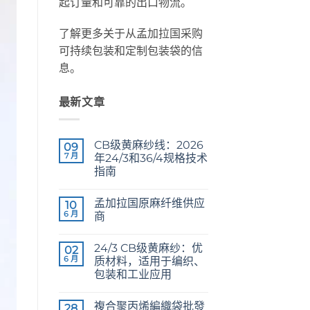
起订量和可靠的出口物流。
了解更多关于从孟加拉国采购
可持续包装和定制包装袋的信
息。
最新文章
CB级黄麻纱线：2026
09
7 月
年24/3和36/4规格技术
指南
CB
无
Grade
评
孟加拉国原麻纤维供应
Jute
10
论
Yarn:
6 月
商
The
Technical
Raw
无
2026
Jute
评
24/3 CB级黄麻纱：优
Guide
Fibre
02
论
to
Supplier
6 月
质材料，适用于编织、
24/3
Bangladesh
包装和工业应用
and
36/4
24/3
无
Configurations
CB
评
複合聚丙烯編織袋批發
Grade
28
论