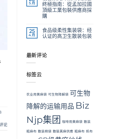
Jute
5 月
終極指南：從孟加拉國
Yarn:
頂級工業包裝供應商採
Premium
Quality
購
for
The
Weaving,
无
Ultimate
Packaging
评
食品级柔性集装袋：经
Guide
25
and
论
to
Industrial
4 月
认证的高卫生散装包装
Laminated
Applications
PP
Food
无
Woven
Grade
评
Bags
FIBC
论
Wholesale:
Bag:
最新评论
Sourcing
Certified
s
from
High-
a
Hygiene
Premier
Bulk
标签云
Industrial
Packaging
Packaging
Supplier
in
Bangladesh
可生物
农业用黄麻袋
可生物降解袋
Biz
降解的运输用品
B
Njp集团
咖啡用黄麻袋
散装
评论
粗麻布
散装棉袋
散裝黃麻供應
粗麻布
帆布