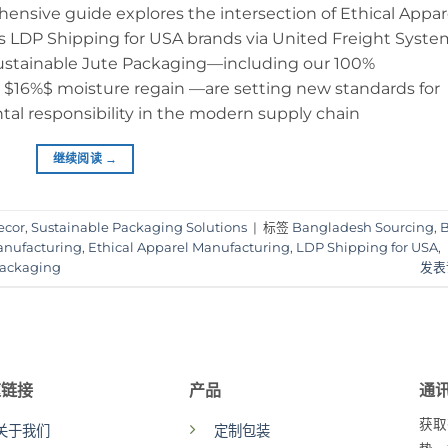
ensive guide explores the intersection of Ethical Appar
 LDP Shipping for USA brands via United Freight Syste
Sustainable Jute Packaging—including our 100%
 a $16%$ moisture regain —are setting new standards for
tal responsibility in the modern supply chain
继续阅读
→
ecor
,
Sustainable Packaging Solutions
|
标签
Bangladesh Sourcing
,
B
nufacturing
,
Ethical Apparel Manufacturing
,
LDP Shipping for USA
,
Packaging
发表
速链接
产品
通
获取
关于我们
定制包装