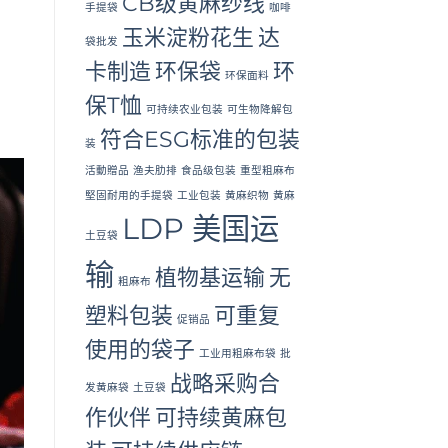
CB级黄麻纱线
手提袋
咖啡
玉米淀粉花生
达
袋批发
卡制造
环保袋
环
环保面料
保T恤
可持续农业包装
可生物降解包
符合ESG标准的包装
装
活動贈品
渔夫肋排
食品级包装
重型粗麻布
堅固耐用的手提袋
工业包装
黄麻织物
黄麻
LDP 美国运
土豆袋
输
植物基运输
无
粗麻布
塑料包装
可重复
促销品
使用的袋子
工业用粗麻布袋
批
战略采购合
发黄麻袋
土豆袋
作伙伴
可持续黄麻包