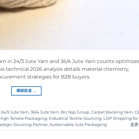
 in 24/3 Jute Yarn and 36/4 Jute Yarn counts optimize
 technical 2026 analysis details material chemistry,
rocurement strategies for B2B buyers.
继续阅读
→
签
24/3 Jute Yarn
,
36/4 Jute Yarn
,
Biz Njp Group
,
Carpet Backing Yarn
,
C
High Tensile Packaging
,
Industrial Textile Sourcing
,
LDP Shipping for
rategic Sourcing Partner
,
Sustainable Jute Packaging
发表