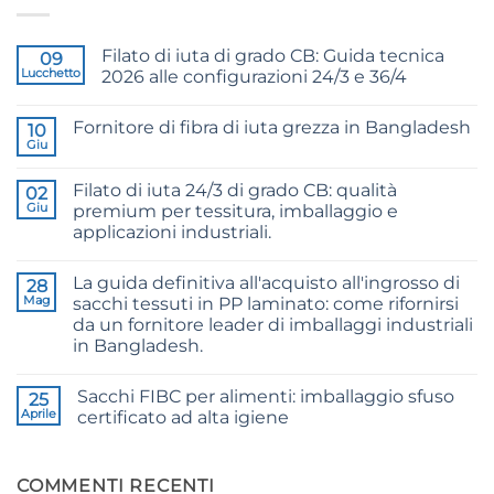
Filato di iuta di grado CB: Guida tecnica
09
Lucchetto
2026 alle configurazioni 24/3 e 36/4
Nessun
commento
Fornitore di fibra di iuta grezza in Bangladesh
su
10
CB
Giu
Nessun
Grade
commento
Jute
su
Yarn:
Filato di iuta 24/3 di grado CB: qualità
02
Raw
The
Jute
Giu
premium per tessitura, imballaggio e
Technical
Fibre
2026
applicazioni industriali.
Supplier
Guide
Bangladesh
Nessun
to
commento
24/3
La guida definitiva all'acquisto all'ingrosso di
su
28
and
24/3
36/4
Mag
sacchi tessuti in PP laminato: come rifornirsi
CB
Configurations
da un fornitore leader di imballaggi industriali
Grade
Jute
in Bangladesh.
Yarn:
Premium
Nessun
Quality
commento
Sacchi FIBC per alimenti: imballaggio sfuso
su
25
for
The
Weaving,
Aprile
certificato ad alta igiene
Ultimate
Packaging
Guide
and
Nessun
to
Industrial
commento
Laminated
su
Applications
PP
Food
COMMENTI RECENTI