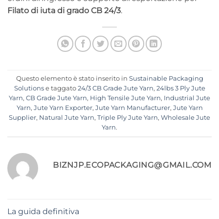
Filato di iuta di grado CB 24/3
.
Questo elemento è stato inserito in
Sustainable Packaging
Solutions
e taggato
24/3 CB Grade Jute Yarn
,
24lbs 3 Ply Jute
Yarn
,
CB Grade Jute Yarn
,
High Tensile Jute Yarn
,
Industrial Jute
Yarn
,
Jute Yarn Exporter
,
Jute Yarn Manufacturer
,
Jute Yarn
Supplier
,
Natural Jute Yarn
,
Triple Ply Jute Yarn
,
Wholesale Jute
Yarn
.
BIZNJP.ECOPACKAGING@GMAIL.COM
La guida definitiva