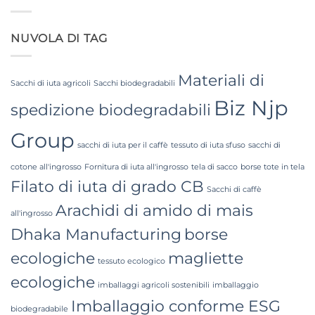
Woven
Grade
Bags
FIBC
Wholesale:
Bag:
Sourcing
Certified
NUVOLA DI TAG
from
High-
a
Hygiene
Premier
Bulk
Industrial
Packaging
Packaging
Materiali di
Supplier
Sacchi di iuta agricoli
Sacchi biodegradabili
in
Biz Njp
Bangladesh
spedizione biodegradabili
Group
sacchi di iuta per il caffè
tessuto di iuta sfuso
sacchi di
cotone all'ingrosso
Fornitura di iuta all'ingrosso
tela di sacco
borse tote in tela
Filato di iuta di grado CB
Sacchi di caffè
Arachidi di amido di mais
all'ingrosso
Dhaka Manufacturing
borse
ecologiche
magliette
tessuto ecologico
ecologiche
imballaggi agricoli sostenibili
imballaggio
Imballaggio conforme ESG
biodegradabile