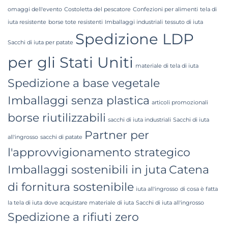
omaggi dell'evento
Costoletta del pescatore
Confezioni per alimenti
tela di
iuta resistente
borse tote resistenti
Imballaggi industriali
tessuto di iuta
Spedizione LDP
Sacchi di iuta per patate
per gli Stati Uniti
materiale di tela di iuta
Spedizione a base vegetale
Imballaggi senza plastica
articoli promozionali
borse riutilizzabili
sacchi di iuta industriali
Sacchi di iuta
Partner per
all'ingrosso
sacchi di patate
l'approvvigionamento strategico
Imballaggi sostenibili in juta
Catena
di fornitura sostenibile
iuta all'ingrosso
di cosa è fatta
la tela di iuta
dove acquistare materiale di iuta
Sacchi di iuta all'ingrosso
Spedizione a rifiuti zero