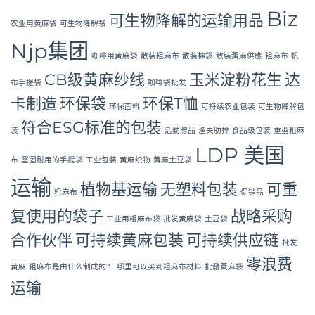
in
Biz
Bangladesh
可生物降解的运输用品
农业用黄麻袋
可生物降解袋
Njp集团
咖啡用黄麻袋
散装粗麻布
散装棉袋
散裝黃麻供應
粗麻布
帆
CB级黄麻纱线
玉米淀粉花生
达
布手提袋
咖啡袋批发
卡制造
环保袋
环保T恤
环保面料
可持续农业包装
可生物降解包
符合ESG标准的包装
装
活動贈品
渔夫肋排
食品级包装
重型粗麻
LDP 美国
布
堅固耐用的手提袋
工业包装
黄麻织物
黄麻土豆袋
运输
植物基运输
无塑料包装
可重
粗麻布
促销品
复使用的袋子
战略采购
工业用粗麻布袋
批发黄麻袋
土豆袋
合作伙伴
可持续黄麻包装
可持续供应链
批发
零浪费
黄麻
粗麻布是由什么制成的？
哪里可以买到粗麻布材料
批發黃麻袋
运输