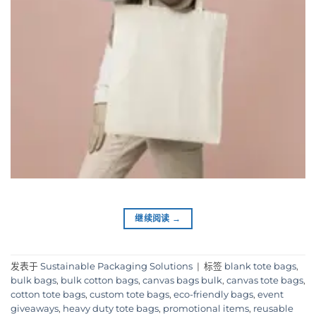
继续阅读
→
发表于
Sustainable Packaging Solutions
|
标签
blank tote bags
,
bulk bags
,
bulk cotton bags
,
canvas bags bulk
,
canvas tote bags
,
cotton tote bags
,
custom tote bags
,
eco-friendly bags
,
event
giveaways
,
heavy duty tote bags
,
promotional items
,
reusable