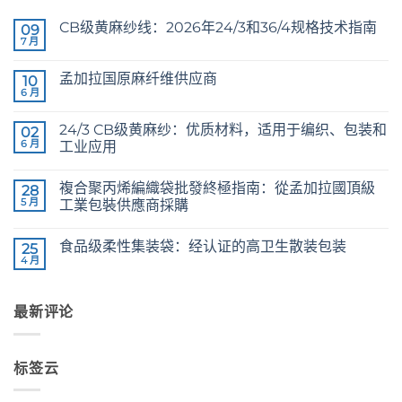
CB级黄麻纱线：2026年24/3和36/4规格技术指南
09
7 月
CB
无
Grade
评
Jute
论
孟加拉国原麻纤维供应商
10
Yarn:
The
6 月
Raw
无
Technical
Jute
评
2026
Fibre
论
Guide
24/3 CB级黄麻纱：优质材料，适用于编织、包装和
02
Supplier
to
Bangladesh
6 月
工业应用
24/3
and
24/3
无
36/4
CB
评
Configurations
複合聚丙烯編織袋批發終極指南：從孟加拉國頂級
Grade
28
论
Jute
5 月
工業包裝供應商採購
Yarn:
Premium
The
无
Quality
Ultimate
评
食品级柔性集装袋：经认证的高卫生散装包装
for
Guide
25
论
Weaving,
to
4 月
Food
无
Packaging
Laminated
Grade
评
and
PP
FIBC
论
Industrial
Woven
Bag:
Applications
Bags
最新评论
Certified
Wholesale:
High-
Sourcing
Hygiene
from
Bulk
a
Packaging
Premier
标签云
Industrial
Packaging
Supplier