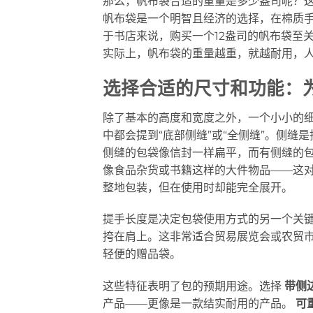
那么，帆布袋合适的重量是多少盎司呢？
帆布袋是一个明智且经济的选择，在棉质手
于书店来说，购买一个12盎司的帆布袋至
实际上，帆布袋的重量越重，就越耐用，
选择合适的尺寸和功能：为
除了基本的高度和宽度之外，一个小小的
中都会提到“底部侧缝”或“全侧缝”。侧
侧缝的包袋像信封一样扁平，而有侧缝的
像食品杂货或书籍这样的大件物品——这
整地包装，但在使用时却能完全展开。
提手长度是决定包袋使用方式的另一个关键
挎在肩上。这非常适合贸易展览会或农贸
轻便的赠品袋。
这些特征表明了包的预期用途。选择
带侧
产品——更像是一款结实耐用的产品。
可