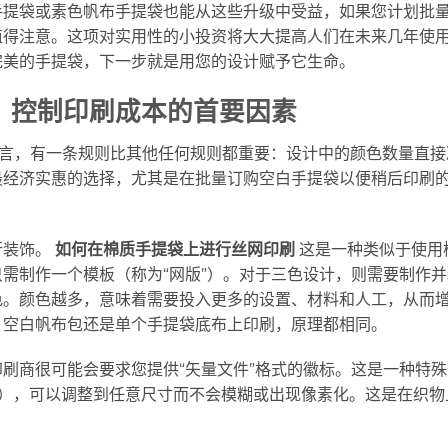
手提袋或素色帆布手提袋也能从这些升级中受益，如果您计划批
值得注意。这项对实用性的小投资将大大提高人们在未来几年使
完美的手提袋，下一步就是用您的设计赋予它生命。
：控制印刷成本的首要因素
言，有一条规则比其他任何规则都重要：设计中的颜色数量直接
最经济实惠的选择，尤其是在批量订购空白手提袋以便稍后印刷
行装饰。
如何在棉质手提袋上进行丝网印刷
这是一种类似于使用
需制作一个模板（称为“网版”）。对于三色设计，则需要制作并
色。颜色越多，意味着需要投入更多的设置、材料和人工，从而
、空白帆布包还是单个手提袋底布上印刷，原理都相同。
刷商很可能会要求您提供“矢量文件”格式的徽标。这是一种特殊
VG 结尾），可以调整到任意尺寸而不会模糊或出现像素化。这是在织物