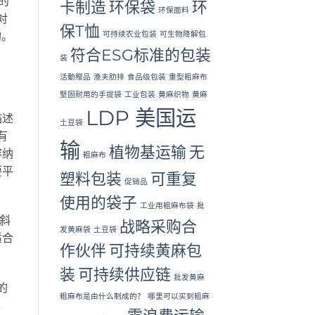
的
卡制造
环保袋
环
环保面料
对
保T恤
可持续农业包装
可生物降解包
购。
符合ESG标准的包装
。
装
活動贈品
渔夫肋排
食品级包装
重型粗麻布
堅固耐用的手提袋
工业包装
黄麻织物
黄麻
LDP 美国运
描述
土豆袋
有
输
植物基运输
无
容纳
粗麻布
要平
塑料包装
可重复
促销品
使用的袋子
工业用粗麻布袋
批
斜
战略采购合
发黄麻袋
土豆袋
适合
作伙伴
可持续黄麻包
装
可持续供应链
批发黄麻
的
粗麻布是由什么制成的？
哪里可以买到粗麻
，