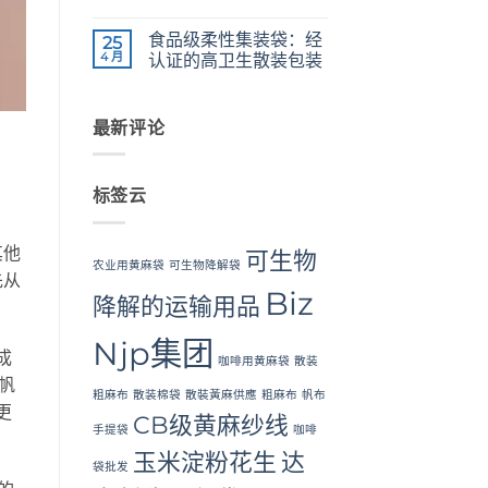
The
Weaving,
无
Ultimate
Packaging
评
食品级柔性集装袋：经
Guide
25
and
论
to
Industrial
4 月
认证的高卫生散装包装
Laminated
Applications
PP
Food
无
Woven
Grade
评
Bags
FIBC
论
Wholesale:
Bag:
最新评论
Sourcing
Certified
from
High-
a
Hygiene
Premier
Bulk
标签云
Industrial
Packaging
Packaging
Supplier
in
其他
Bangladesh
可生物
农业用黄麻袋
可生物降解袋
先从
Biz
降解的运输用品
Njp集团
成
咖啡用黄麻袋
散装
帆
粗麻布
散装棉袋
散裝黃麻供應
粗麻布
帆布
更
CB级黄麻纱线
手提袋
咖啡
玉米淀粉花生
达
袋批发