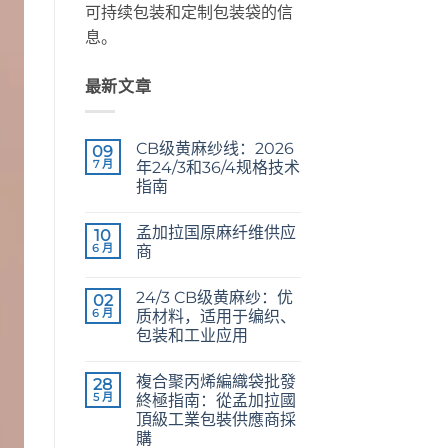
可持续包装和定制包装袋的信
息。
最新文章
CB级黄麻纱线：2026
09
7 月
年24/3和36/4规格技术
指南
CB
无
Grade
评
孟加拉国原麻纤维供应
Jute
10
论
Yarn:
6 月
商
The
Technical
Raw
无
2026
Jute
评
24/3 CB级黄麻纱：优
Guide
Fibre
02
论
to
Supplier
6 月
质材料，适用于编织、
24/3
Bangladesh
包装和工业应用
and
36/4
24/3
无
Configurations
CB
评
複合聚丙烯編織袋批發
Grade
28
论
Jute
5 月
終極指南：從孟加拉國
Yarn:
頂級工業包裝供應商採
Premium
Quality
購
for