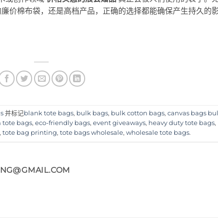
的廉价棉布袋，还是高档产品，正确的选择都能确保产生持久的
ns
并标记
blank tote bags
,
bulk bags
,
bulk cotton bags
,
canvas bags bu
 tote bags
,
eco-friendly bags
,
event giveaways
,
heavy duty tote bags
,
,
tote bag printing
,
tote bags wholesale
,
wholesale tote bags
.
ING@GMAIL.COM