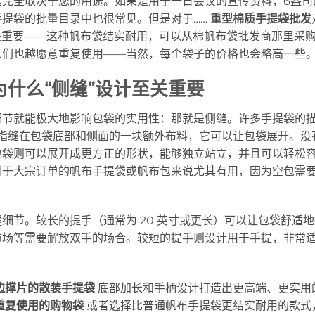
这完全取决于您的用途。如果是用于一日会议的宣传资料，6盎司
提袋的批量目录中也很常见。但是对于……
重型棉质手提袋批发
关重要——这种帆布袋结实耐用，可以从棉帆布袋批发商那里采
人们也越愿意重复使用——当然，每个袋子的价格也会略高一些
什么“侧缝”设计至关重要
细节就能极大地影响包袋的实用性：那就是侧缝。许多手提袋的
缝是指缝在包袋底部和侧面的一块额外布料，它可以让包袋展开。没
包袋则可以展开成更方正的形状，能够独立站立，并且可以轻松
对于大宗订单的帆布手提袋或帆布包来说尤其有用，因为空包需
细节。较长的提手（通常为 20 英寸或更长）可以让包袋舒适地
市场等需要解放双手的场合。较短的提手则设计用于手提，非常
边撑片的散装手提袋
底部加长和手柄设计打造出更高端、更实用
重复使用的购物袋
或者选择比普通帆布手提袋更结实耐用的款式