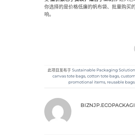
你选择的是价格低廉的帆布袋、批量购买
响。
此项目发布于
Sustainable Packaging Solutio
canvas tote bags
,
cotton tote bags
,
custom
promotional items
,
reusable bags
BIZNJP.ECOPACKAG