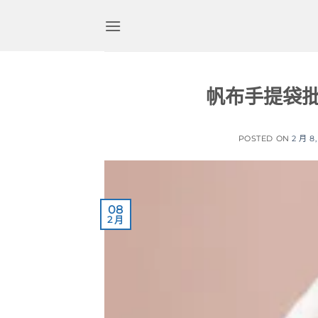
跳
到
内
容
帆布手提袋
POSTED ON
2 月 8,
08
2 月