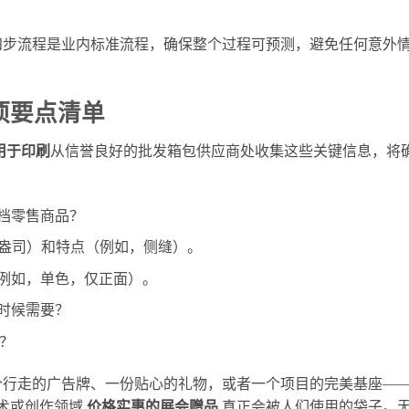
四步流程是业内标准流程，确保整个过程可预测，避免任何意外
项要点清单
用于印刷
从信誉良好的批发箱包供应商处收集这些关键信息，将
档零售商品？
0盎司）和特点（例如，侧缝）。
例如，单色，仅正面）。
时候需要？
吗？
个行走的广告牌、一份贴心的礼物，或者一个项目的完美基座—
术或创作领域
价格实惠的展会赠品
真正会被人们使用的袋子。