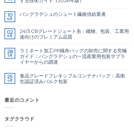
する技術ガイド（2026年版）
CB
コ
Grade
メ
バングラデシュのジュート繊維供給業者
Jute
10
ン
Yarn:
ト
6月
Raw
コ
The
は
Jute
メ
Technical
ま
Fibre
ン
2026
だ
24/3 CBグレードジュート糸：織物、包装、工業用
02
Supplier
ト
Guide
あ
Bangladesh
6月
は
途向けのプレミアム品質
to
り
へ
ま
24/3
ま
24/3
コ
の
だ
and
せ
CB
メ
あ
36/4
ん
ラミネート加工PP織布バッグの卸売に関する究極
Grade
28
ン
り
Configurations
Jute
ト
5月
ま
ガイド：バングラデシュの一流産業用包装サプラ
へ
Yarn:
は
せ
の
イヤーからの調達
Premium
ま
ん
Quality
だ
The
コ
for
あ
Ultimate
メ
Weaving,
り
食品グレードフレキシブルコンテナバッグ：高衛
Guide
25
ン
Packaging
ま
to
ト
4月
生認証済みバルク包装
and
せ
Laminated
は
Industrial
ん
PP
Food
ま
コ
Applications
Woven
Grade
だ
メ
へ
Bags
FIBC
あ
ン
の
Wholesale:
Bag:
最近のコメント
り
ト
Sourcing
Certified
ま
は
from
High-
せ
ま
a
Hygiene
ん
だ
Premier
Bulk
あ
タグクラウド
Industrial
Packaging
り
Packaging
へ
ま
Supplier
の
せ
in
ん