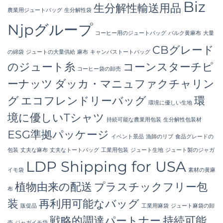
Bangladesh
Biz
生分解性輸送用品
へ
農業用ジュートバッグ
生分解性袋
の
Njpグループ
コーヒー用のジュートバッグ
バルク黄麻布
大量
CBグレード
の綿袋
ジュートの大量供給
麻布
キャンバストートバッグ
のジュート糸
コーンスターチピ
コーヒー袋の卸売
ーナッツ
ダッカ・マニュファクチャリン
グ
エコフレンドリーバッグ
環
環境に優しい生地
境に優しいTシャツ
持続可能な農業用包装
生分解性包装材
ESG準拠パッケージ
イベント景品
漁師のリブ
食品グレードの
包装
丈夫な麻布
丈夫なトートバッグ
工業用包装
ジュート生地
ジュート製のジャガ
LDP Shipping for USA
イモ袋
素材の黄麻
植物由来の配送
プラスチックフリー包
布
装
再利用可能なバッグ
販促品
工業用麻袋
ジュート麻袋の卸
戦略的調達パートナー
持続可能
売
ジャガイモ袋