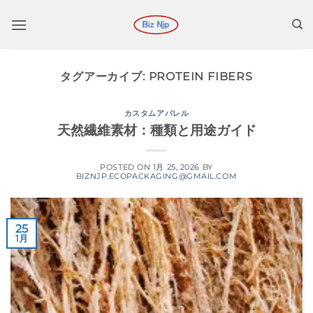
コ
ン
テ
ン
タグアーカイブ:
PROTEIN FIBERS
ツ
に
ス
カスタムアパレル
天然繊維素材：種類と用途ガイド
キ
ッ
プ
POSTED ON
1月 25, 2026
BY
BIZNJP.ECOPACKAGING@GMAIL.COM
25
1月