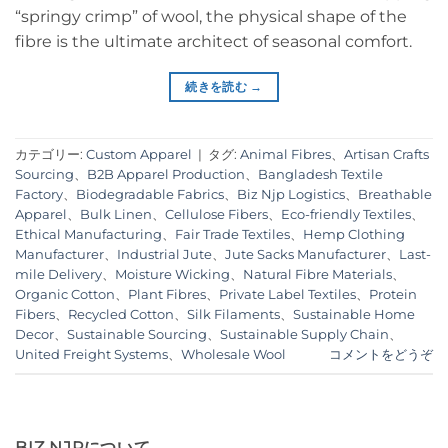
“springy crimp” of wool, the physical shape of the
fibre is the ultimate architect of seasonal comfort.
続きを読む
→
カテゴリー:
Custom Apparel
|
タグ:
Animal Fibres
、
Artisan Crafts
Sourcing
、
B2B Apparel Production
、
Bangladesh Textile
Factory
、
Biodegradable Fabrics
、
Biz Njp Logistics
、
Breathable
Apparel
、
Bulk Linen
、
Cellulose Fibers
、
Eco-friendly Textiles
、
Ethical Manufacturing
、
Fair Trade Textiles
、
Hemp Clothing
Manufacturer
、
Industrial Jute
、
Jute Sacks Manufacturer
、
Last-
mile Delivery
、
Moisture Wicking
、
Natural Fibre Materials
、
Organic Cotton
、
Plant Fibres
、
Private Label Textiles
、
Protein
Fibers
、
Recycled Cotton
、
Silk Filaments
、
Sustainable Home
Decor
、
Sustainable Sourcing
、
Sustainable Supply Chain
、
United Freight Systems
、
Wholesale Wool
コメントをどうぞ
BIZ NJPについて