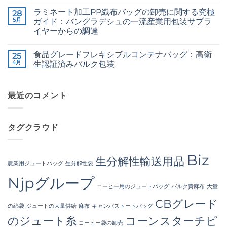
だ
and
せ
CB
メ
あ
36/4
ん
ラミネート加工PP織布バッグの卸売に関する究極
Grade
28
ン
り
Configurations
Jute
ト
5月
ま
ガイド：バングラデシュの一流産業用包装サプラ
へ
Yarn:
は
せ
の
イヤーからの調達
Premium
ま
ん
Quality
だ
The
コ
for
あ
Ultimate
メ
Weaving,
り
食品グレードフレキシブルコンテナバッグ：高衛
Guide
25
ン
Packaging
ま
to
ト
4月
生認証済みバルク包装
and
せ
Laminated
は
Industrial
ん
PP
Food
ま
コ
Applications
Woven
Grade
だ
メ
へ
Bags
FIBC
あ
ン
の
Wholesale:
Bag:
最近のコメント
り
ト
Sourcing
Certified
ま
は
from
High-
せ
ま
a
Hygiene
ん
だ
Premier
Bulk
あ
タグクラウド
Industrial
Packaging
り
Packaging
へ
ま
Supplier
の
せ
in
ん
Bangladesh
Biz
生分解性輸送用品
へ
農業用ジュートバッグ
生分解性袋
の
Njpグループ
コーヒー用のジュートバッグ
バルク黄麻布
大量
CBグレード
の綿袋
ジュートの大量供給
麻布
キャンバストートバッグ
のジュート糸
コーンスターチピ
コーヒー袋の卸売