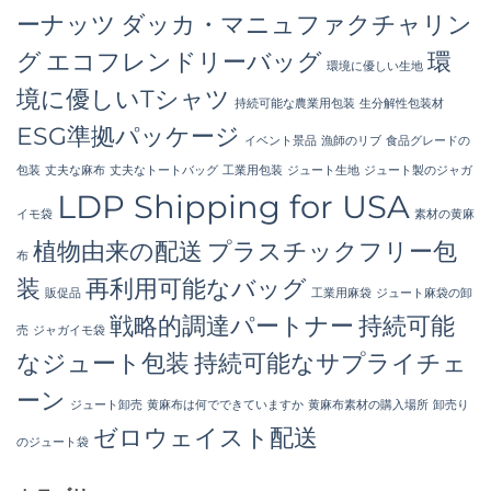
ーナッツ
ダッカ・マニュファクチャリン
グ
エコフレンドリーバッグ
環
環境に優しい生地
境に優しいTシャツ
持続可能な農業用包装
生分解性包装材
ESG準拠パッケージ
イベント景品
漁師のリブ
食品グレードの
包装
丈夫な麻布
丈夫なトートバッグ
工業用包装
ジュート生地
ジュート製のジャガ
LDP Shipping for USA
イモ袋
素材の黄麻
植物由来の配送
プラスチックフリー包
布
装
再利用可能なバッグ
販促品
工業用麻袋
ジュート麻袋の卸
戦略的調達パートナー
持続可能
売
ジャガイモ袋
なジュート包装
持続可能なサプライチェ
ーン
ジュート卸売
黄麻布は何でできていますか
黄麻布素材の購入場所
卸売り
ゼロウェイスト配送
のジュート袋