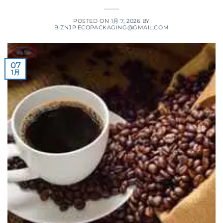
POSTED ON
1月 7, 2026
BY
BIZNJP.ECOPACKAGING@GMAIL.COM
07
1月