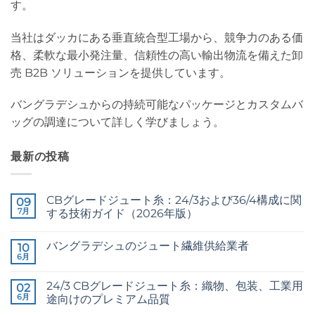
す。
当社はダッカにある垂直統合型工場から、競争力のある価
格、柔軟な最小発注量、信頼性の高い輸出物流を備えた卸
売 B2B ソリューションを提供しています。
バングラデシュからの持続可能なパッケージとカスタムバ
ッグの調達について詳しく学びましょう。
最新の投稿
CBグレードジュート糸：24/3および36/4構成に関
09
7月
する技術ガイド（2026年版）
CB
コ
Grade
メ
バングラデシュのジュート繊維供給業者
Jute
10
ン
Yarn:
ト
6月
Raw
コ
The
は
Jute
メ
Technical
ま
Fibre
ン
2026
だ
24/3 CBグレードジュート糸：織物、包装、工業用
02
Supplier
ト
Guide
あ
Bangladesh
6月
は
途向けのプレミアム品質
to
り
へ
ま
24/3
ま
24/3
コ
の