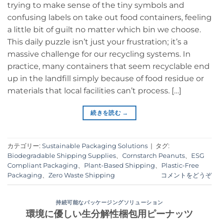
trying to make sense of the tiny symbols and
confusing labels on take out food containers, feeling
a little bit of guilt no matter which bin we choose.
This daily puzzle isn’t just your frustration; it’s a
massive challenge for our recycling systems. In
practice, many containers that seem recyclable end
up in the landfill simply because of food residue or
materials that local facilities can’t process. […]
続きを読む
→
カテゴリー:
Sustainable Packaging Solutions
|
タグ:
Biodegradable Shipping Supplies
、
Cornstarch Peanuts
、
ESG
Compliant Packaging
、
Plant-Based Shipping
、
Plastic-Free
Packaging
、
Zero Waste Shipping
コメントをどうぞ
持続可能なパッケージングソリューション
環境に優しい生分解性梱包用ピーナッツ