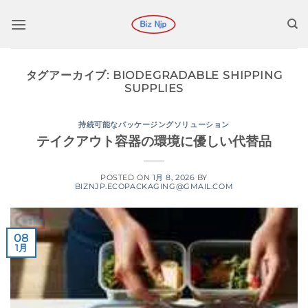
コ
ン
テ
ン
タグアーカイブ:
BIODEGRADABLE SHIPPING
ツ
SUPPLIES
に
ス
持続可能なパッケージングソリューション
キ
テイクアウト容器の環境に優しい代替品
ッ
プ
POSTED ON
1月 8, 2026
BY
BIZNJP.ECOPACKAGING@GMAIL.COM
08
1月