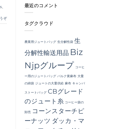
FIBC
from
ン
せ
Bag:
最近のコメント
a
ト
ん
s
、
Certified
Premier
は
High-
Industrial
ま
Hygiene
Packaging
だ
うぞ
Bulk
Supplier
あ
タグクラウド
Packaging
in
り
へ
Bangladesh
ま
の
へ
せ
の
ん
生
農業用ジュートバッグ
生分解性袋
Biz
分解性輸送用品
Njpグループ
コーヒ
ー用のジュートバッグ
バルク黄麻布
大量
の綿袋
ジュートの大量供給
麻布
キャンバ
CBグレード
ストートバッグ
のジュート糸
コーヒー袋の
コーンスターチピ
卸売
ーナッツ
ダッカ・マ