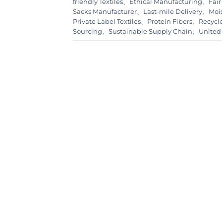
friendly Textiles
、
Ethical Manufacturing
、
Fair
Sacks Manufacturer
、
Last-mile Delivery
、
Moi
Private Label Textiles
、
Protein Fibers
、
Recycl
Sourcing
、
Sustainable Supply Chain
、
United