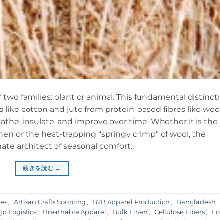
f two families: plant or animal. This fundamental distinct
 like cotton and jute from protein-based fibres like woo
eathe, insulate, and improve over time. Whether it is the
nen or the heat-trapping “springy crimp” of wool, the
mate architect of seasonal comfort.
続きを読む
→
res
、
Artisan Crafts Sourcing
、
B2B Apparel Production
、
Bangladesh
jp Logistics
、
Breathable Apparel
、
Bulk Linen
、
Cellulose Fibers
、
Ec