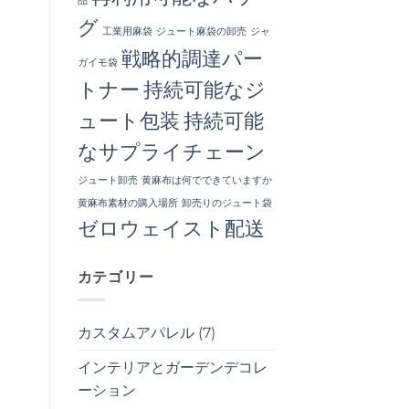
品
グ
工業用麻袋
ジュート麻袋の卸売
ジャ
戦略的調達パー
ガイモ袋
トナー
持続可能なジ
ュート包装
持続可能
なサプライチェーン
ジュート卸売
黄麻布は何でできていますか
黄麻布素材の購入場所
卸売りのジュート袋
ゼロウェイスト配送
カテゴリー
カスタムアパレル
(7)
インテリアとガーデンデコレ
ーション