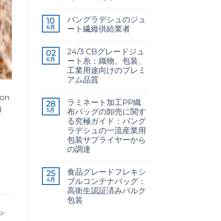
CB
コ
Grade
メ
バングラデシュのジュ
Jute
10
ン
Yarn:
ト
6月
ート繊維供給業者
The
は
Technical
Raw
ま
コ
2026
Jute
だ
メ
24/3 CBグレードジュ
Guide
Fibre
02
あ
ン
to
Supplier
り
ト
6月
ート糸：織物、包装、
24/3
Bangladesh
ま
は
工業用途向けのプレミ
and
へ
せ
ま
36/4
の
ん
だ
アム品質
Configurations
あ
24/3
へ
コ
り
CB
の
メ
ion
ま
ラミネート加工PP織
Grade
28
ン
せ
Jute
l
ト
ん
5月
布バッグの卸売に関す
Yarn:
は
る究極ガイド：バング
Premium
ま
Quality
だ
ラデシュの一流産業用
for
あ
包装サプライヤーから
Weaving,
り
Packaging
ま
の調達
and
せ
The
コ
Industrial
ん
Ultimate
メ
Applications
食品グレードフレキシ
Guide
25
ン
へ
to
ト
の
4月
ブルコンテナバッグ：
Laminated
は
高衛生認証済みバルク
PP
ま
Woven
だ
包装
Bags
あ
Food
Wholesale:
コ
り
o-
Grade
Sourcing
メ
ま