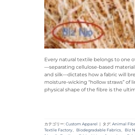
Every natural textile belongs to one o
—separating cellulose-based materials
and silk—dictates how a fabric will br
moisture-wicking “hollow straws” of li
physical shape of the fibre is the ulti
カテゴリー:
Custom Apparel
|
タグ:
Animal Fib
Textile Factory
、
Biodegradable Fabrics
、
Biz N