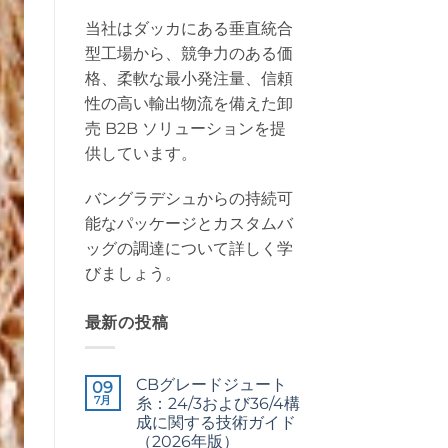
当社はダッカにある垂直統合
型工場から、競争力のある価
格、柔軟な最小発注量、信頼
性の高い輸出物流を備えた卸
売 B2B ソリューションを提
供しています。
バングラデシュからの持続可
能なパッケージとカスタムバ
ッグの調達について詳しく学
びましょう。
最新の投稿
CBグレードジュート
09
7月
糸：24/3および36/4構
成に関する技術ガイド
（2026年版）