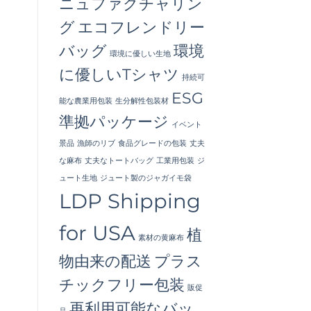
ニュファクチャリン
グ
エコフレンドリー
バッグ
環境
環境に優しい生地
に優しいTシャツ
持続可
ESG
能な農業用包装
生分解性包装材
準拠パッケージ
イベント
景品
漁師のリブ
食品グレードの包装
丈夫
な麻布
丈夫なトートバッグ
工業用包装
ジ
ュート生地
ジュート製のジャガイモ袋
LDP Shipping
for USA
植
素材の黄麻布
物由来の配送
プラス
チックフリー包装
販促
再利用可能なバッ