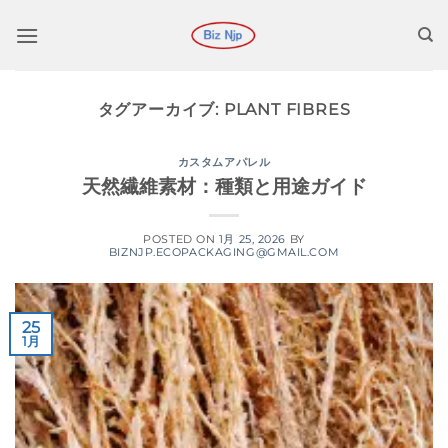
コ
ン
テ
ン
タグアーカイブ:
PLANT FIBRES
ツ
に
ス
カスタムアパレル
天然繊維素材：種類と用途ガイド
キ
ッ
プ
POSTED ON
1月 25, 2026
BY
BIZNJP.ECOPACKAGING@GMAIL.COM
25
1月