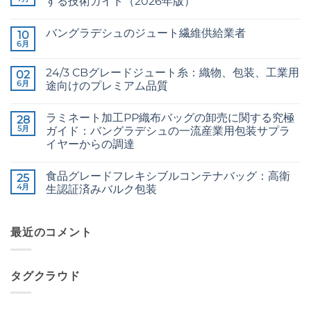
する技術ガイド（2026年版）
CB
コ
Grade
メ
バングラデシュのジュート繊維供給業者
Jute
10
ン
Yarn:
ト
6月
Raw
コ
The
は
Jute
メ
Technical
ま
Fibre
ン
2026
だ
24/3 CBグレードジュート糸：織物、包装、工業用
02
Supplier
ト
Guide
あ
Bangladesh
6月
は
途向けのプレミアム品質
to
り
へ
ま
24/3
ま
24/3
コ
の
だ
and
せ
CB
メ
あ
36/4
ん
ラミネート加工PP織布バッグの卸売に関する究極
Grade
28
ン
り
Configurations
Jute
ト
5月
ま
ガイド：バングラデシュの一流産業用包装サプラ
へ
Yarn:
は
せ
の
イヤーからの調達
Premium
ま
ん
Quality
だ
The
コ
for
あ
Ultimate
メ
Weaving,
り
食品グレードフレキシブルコンテナバッグ：高衛
Guide
25
ン
Packaging
ま
to
ト
4月
生認証済みバルク包装
and
せ
Laminated
は
Industrial
ん
PP
Food
ま
コ
Applications
Woven
Grade
だ
メ
へ
Bags
FIBC
あ
ン
の
Wholesale:
Bag:
最近のコメント
り
ト
Sourcing
Certified
ま
は
from
High-
せ
ま
a
Hygiene
ん
だ
Premier
Bulk
あ
タグクラウド
Industrial
Packaging
り
Packaging
へ
ま
Supplier
の
せ
in
ん