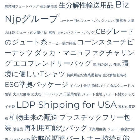
Bangladesh
Biz
生分解性輸送用品
へ
農業用ジュートバッグ
生分解性袋
の
Njpグループ
コーヒー用のジュートバッグ
バルク黄麻布
大量
CBグレード
の綿袋
ジュートの大量供給
麻布
キャンバストートバッグ
のジュート糸
コーンスターチピ
コーヒー袋の卸売
ーナッツ
ダッカ・マニュファクチャリン
グ
エコフレンドリーバッグ
環
環境に優しい生地
境に優しいTシャツ
持続可能な農業用包装
生分解性包装材
ESG準拠パッケージ
イベント景品
漁師のリブ
食品グレードの
包装
丈夫な麻布
丈夫なトートバッグ
工業用包装
ジュート生地
ジュート製のジャガ
LDP Shipping for USA
イモ袋
素材の黄麻
植物由来の配送
プラスチックフリー包
布
装
再利用可能なバッグ
販促品
工業用麻袋
ジュート麻袋の卸
戦略的調達パートナー
持続可能
売
ジャガイモ袋