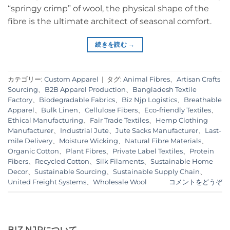
“springy crimp” of wool, the physical shape of the
fibre is the ultimate architect of seasonal comfort.
続きを読む
→
カテゴリー:
Custom Apparel
|
タグ:
Animal Fibres
、
Artisan Crafts
Sourcing
、
B2B Apparel Production
、
Bangladesh Textile
Factory
、
Biodegradable Fabrics
、
Biz Njp Logistics
、
Breathable
Apparel
、
Bulk Linen
、
Cellulose Fibers
、
Eco-friendly Textiles
、
Ethical Manufacturing
、
Fair Trade Textiles
、
Hemp Clothing
Manufacturer
、
Industrial Jute
、
Jute Sacks Manufacturer
、
Last-
mile Delivery
、
Moisture Wicking
、
Natural Fibre Materials
、
Organic Cotton
、
Plant Fibres
、
Private Label Textiles
、
Protein
Fibers
、
Recycled Cotton
、
Silk Filaments
、
Sustainable Home
Decor
、
Sustainable Sourcing
、
Sustainable Supply Chain
、
United Freight Systems
、
Wholesale Wool
コメントをどうぞ
BIZ NJPについて