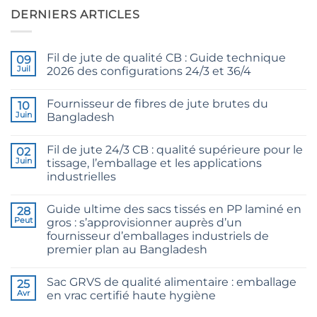
DERNIERS ARTICLES
Fil de jute de qualité CB : Guide technique
09
Juil
2026 des configurations 24/3 et 36/4
Aucun
commentaire
Fournisseur de fibres de jute brutes du
sur
10
CB
Juin
Bangladesh
Grade
Jute
Aucun
Yarn:
commentaire
Fil de jute 24/3 CB : qualité supérieure pour le
The
sur
02
Technical
Raw
Juin
tissage, l’emballage et les applications
2026
Jute
industrielles
Guide
Fibre
to
Supplier
Aucun
24/3
Bangladesh
commentaire
and
Guide ultime des sacs tissés en PP laminé en
sur
28
36/4
24/3
Peut
gros : s’approvisionner auprès d’un
Configurations
CB
fournisseur d’emballages industriels de
Grade
Jute
premier plan au Bangladesh
Yarn:
Premium
Aucun
Quality
commentaire
Sac GRVS de qualité alimentaire : emballage
sur
25
for
The
Weaving,
Avr
en vrac certifié haute hygiène
Ultimate
Packaging
Guide
and
Aucun