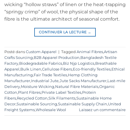
wicking “hollow straws” of linen or the heat-trapping
“springy crimp” of wool, the physical shape of the
fibre is the ultimate architect of seasonal comfort.
CONTINUER LA LECTURE
→
Posté dans
Custom Apparel
|
Tagged
Animal Fibres
,
Artisan
Crafts Sourcing
,
B2B Apparel Production
,
Bangladesh Textile
Factory
,
Biodegradable Fabrics
,
Biz Njp Logistics
,
Breathable
Apparel
,
Bulk Linen
,
Cellulose Fibers
,
Eco-friendly Textiles
,
Ethical
Manufacturing
,
Fair Trade Textiles
,
Hemp Clothing
Manufacturer
,
Industrial Jute
,
Jute Sacks Manufacturer
,
Last-mile
Delivery
,
Moisture Wicking
,
Natural Fibre Materials
,
Organic
Cotton
,
Plant Fibres
,
Private Label Textiles
,
Protein
Fibers
,
Recycled Cotton
,
Silk Filaments
,
Sustainable Home
Decor
,
Sustainable Sourcing
,
Sustainable Supply Chain
,
United
Freight Systems
,
Wholesale Wool
Laissez un commentaire