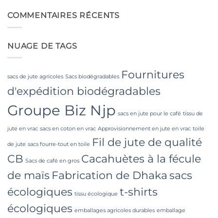
to
Industrial
commentaire
Laminated
sur
Applications
PP
Food
COMMENTAIRES RÉCENTS
Woven
Grade
Bags
FIBC
Wholesale:
Bag:
Sourcing
Certified
NUAGE DE TAGS
from
High-
a
Hygiene
Premier
Bulk
Industrial
Packaging
Packaging
Fournitures
Supplier
sacs de jute agricoles
Sacs biodégradables
in
d'expédition biodégradables
Bangladesh
Groupe Biz Njp
sacs en jute pour le café
tissu de
jute en vrac
sacs en coton en vrac
Approvisionnement en jute en vrac
toile
Fil de jute de qualité
de jute
sacs fourre-tout en toile
CB
Cacahuètes à la fécule
Sacs de café en gros
de maïs
Fabrication de Dhaka
sacs
écologiques
t-shirts
tissu écologique
écologiques
emballages agricoles durables
emballage