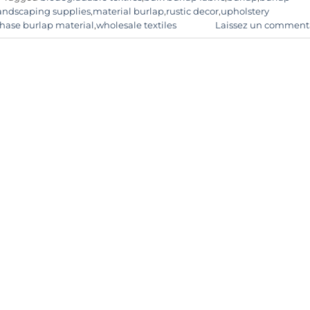
andscaping supplies
,
material burlap
,
rustic decor
,
upholstery
hase burlap material
,
wholesale textiles
Laissez un comment