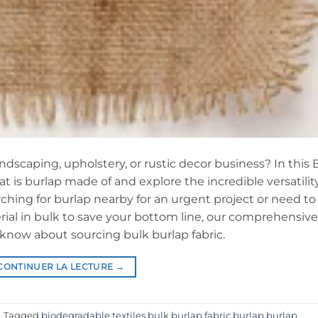
andscaping, upholstery, or rustic decor business? In this 
 is burlap made of and explore the incredible versatility
ching for burlap nearby for an urgent project or need to
al in bulk to save your bottom line, our comprehensive
know about sourcing bulk burlap fabric.
CONTINUER LA LECTURE
→
|
Tagged
biodegradable textiles
,
bulk burlap fabric
,
burlap
,
burlap