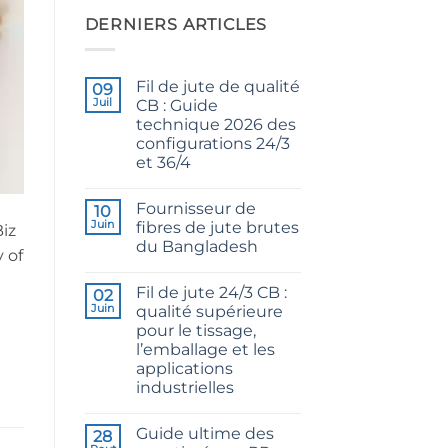
DERNIERS ARTICLES
Fil de jute de qualité
09
Juil
CB : Guide
technique 2026 des
configurations 24/3
et 36/4
Aucun
commentaire
Fournisseur de
sur
10
CB
Juin
fibres de jute brutes
Biz
Grade
du Bangladesh
Jute
 of
Yarn:
Aucun
The
commentaire
Technical
Fil de jute 24/3 CB :
sur
02
2026
Raw
Juin
qualité supérieure
Guide
Jute
to
pour le tissage,
Fibre
24/3
Supplier
l’emballage et les
and
Bangladesh
36/4
applications
Configurations
industrielles
Aucun
commentaire
Guide ultime des
sur
28
24/3