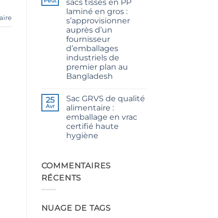
Peut
sacs tissés en PP
CB
laminé en gros :
Grade
aire
Jute
s’approvisionner
Yarn:
auprès d’un
Premium
Quality
fournisseur
for
d’emballages
Weaving,
Packaging
industriels de
and
premier plan au
Industrial
Applications
Bangladesh
Aucun
commentaire
Sac GRVS de qualité
sur
25
The
Avr
alimentaire :
Ultimate
emballage en vrac
Guide
to
certifié haute
Laminated
hygiène
PP
Woven
Aucun
Bags
commentaire
Wholesale:
sur
Sourcing
Food
COMMENTAIRES
from
Grade
a
RÉCENTS
FIBC
Premier
Bag:
Industrial
Certified
Packaging
High-
Supplier
Hygiene
in
NUAGE DE TAGS
Bulk
Bangladesh
Packaging