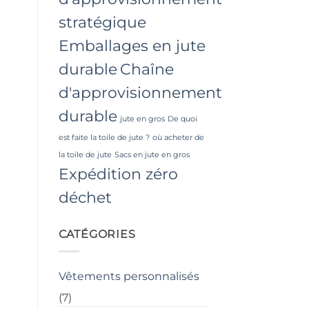
stratégique
Emballages en jute
durable
Chaîne
d'approvisionnement
durable
jute en gros
De quoi
est faite la toile de jute ?
où acheter de
la toile de jute
Sacs en jute en gros
Expédition zéro
déchet
CATÉGORIES
Vêtements personnalisés
(7)