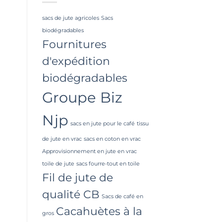
sacs de jute agricoles
Sacs
biodégradables
Fournitures
d'expédition
biodégradables
Groupe Biz
Njp
sacs en jute pour le café
tissu
de jute en vrac
sacs en coton en vrac
Approvisionnement en jute en vrac
toile de jute
sacs fourre-tout en toile
Fil de jute de
qualité CB
Sacs de café en
Cacahuètes à la
gros