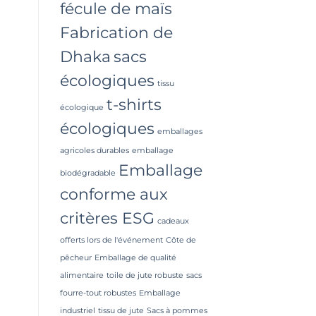
fécule de maïs
Fabrication de
Dhaka
sacs
écologiques
tissu
t-shirts
écologique
écologiques
emballages
agricoles durables
emballage
Emballage
biodégradable
conforme aux
critères ESG
cadeaux
offerts lors de l'événement
Côte de
pêcheur
Emballage de qualité
alimentaire
toile de jute robuste
sacs
fourre-tout robustes
Emballage
industriel
tissu de jute
Sacs à pommes