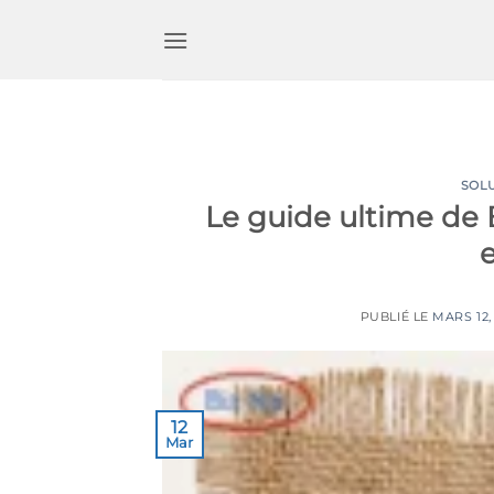
Passer
au
contenu
SOL
Le guide ultime de 
e
PUBLIÉ LE
MARS 12,
12
Mar