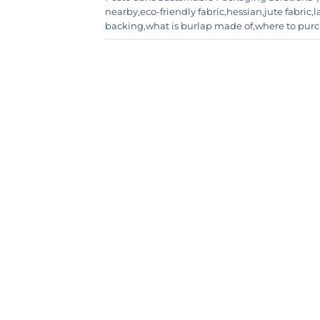
nearby
,
eco-friendly fabric
,
hessian
,
jute fabric
,
l
backing
,
what is burlap made of
,
where to purc