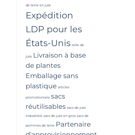
de terre en jute
Expédition
LDP pour les
États-Unis
toile de
Livraison à base
jute
de plantes
Emballage sans
plastique
articles
sacs
promotionnels
réutilisables
sacs de jute
industriels
sacs de jute en gros
sacs de
Partenaire
pommes de terre
d'approvisionnement