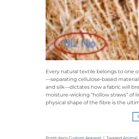
Every natural textile belongs to one o
—separating cellulose-based materials
and silk—dictates how a fabric will br
moisture-wicking “hollow straws” of li
physical shape of the fibre is the ulti
Posté dans
Custom Apparel
|
Tagged
Animal 