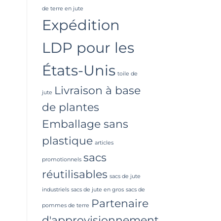
de terre en jute
Expédition
LDP pour les
États-Unis
toile de
Livraison à base
jute
de plantes
Emballage sans
plastique
articles
sacs
promotionnels
réutilisables
sacs de jute
industriels
sacs de jute en gros
sacs de
Partenaire
pommes de terre
d'approvisionnement