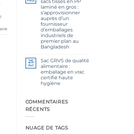
Peut
sacs tissés en PP
CB
y
laminé en gros :
Grade
Jute
s’approvisionner
Yarn:
l
auprès d’un
Premium
Quality
fournisseur
for
aire
d’emballages
Weaving,
Packaging
industriels de
and
premier plan au
Industrial
Applications
Bangladesh
Aucun
commentaire
Sac GRVS de qualité
sur
25
The
Avr
alimentaire :
Ultimate
emballage en vrac
Guide
to
certifié haute
Laminated
hygiène
PP
Woven
Aucun
Bags
commentaire
Wholesale:
sur
Sourcing
Food
COMMENTAIRES
from
Grade
a
RÉCENTS
FIBC
Premier
Bag:
Industrial
Certified
Packaging
High-
Supplier
Hygiene
in
NUAGE DE TAGS
Bulk
Bangladesh
Packaging