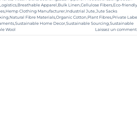
Logistics
,
Breathable Apparel
,
Bulk Linen
,
Cellulose Fibers
,
Eco-friendl
les
,
Hemp Clothing Manufacturer
,
Industrial Jute
,
Jute Sacks
king
,
Natural Fibre Materials
,
Organic Cotton
,
Plant Fibres
,
Private Labe
laments
,
Sustainable Home Decor
,
Sustainable Sourcing
,
Sustainable
le Wool
Laissez un comment