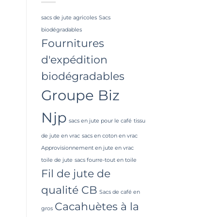
sacs de jute agricoles
Sacs
biodégradables
Fournitures
d'expédition
biodégradables
Groupe Biz
Njp
sacs en jute pour le café
tissu
de jute en vrac
sacs en coton en vrac
Approvisionnement en jute en vrac
toile de jute
sacs fourre-tout en toile
Fil de jute de
qualité CB
Sacs de café en
Cacahuètes à la
gros