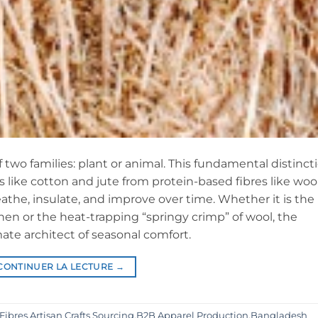
f two families: plant or animal. This fundamental distinct
 like cotton and jute from protein-based fibres like woo
eathe, insulate, and improve over time. Whether it is the
nen or the heat-trapping “springy crimp” of wool, the
mate architect of seasonal comfort.
CONTINUER LA LECTURE
→
Fibres
,
Artisan Crafts Sourcing
,
B2B Apparel Production
,
Bangladesh