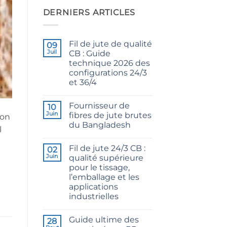
DERNIERS ARTICLES
Fil de jute de qualité
09
Juil
CB : Guide
technique 2026 des
configurations 24/3
et 36/4
Aucun
commentaire
Fournisseur de
sur
10
CB
Juin
fibres de jute brutes
ion
Grade
du Bangladesh
Jute
l
Yarn:
Aucun
The
commentaire
Technical
Fil de jute 24/3 CB :
sur
02
2026
Raw
Juin
qualité supérieure
Guide
Jute
to
pour le tissage,
Fibre
24/3
Supplier
l’emballage et les
and
Bangladesh
36/4
applications
Configurations
industrielles
Aucun
commentaire
Guide ultime des
sur
28
24/3