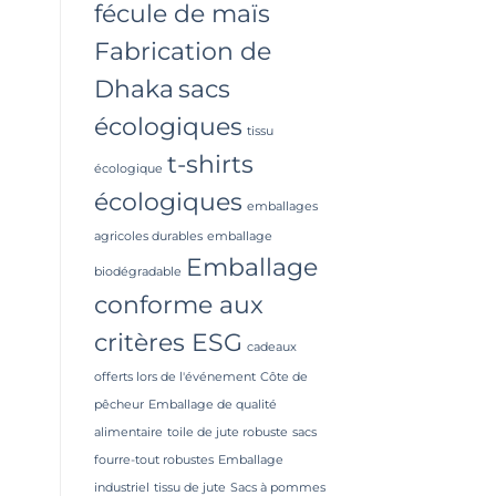
fécule de maïs
Fabrication de
Dhaka
sacs
écologiques
tissu
t-shirts
écologique
écologiques
emballages
agricoles durables
emballage
Emballage
biodégradable
conforme aux
critères ESG
cadeaux
offerts lors de l'événement
Côte de
pêcheur
Emballage de qualité
alimentaire
toile de jute robuste
sacs
fourre-tout robustes
Emballage
industriel
tissu de jute
Sacs à pommes