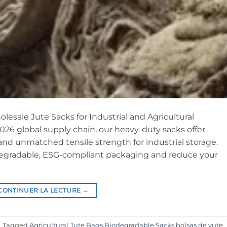
esale Jute Sacks for Industrial and Agricultural
 2026 global supply chain, our heavy-duty sacks offer
 and unmatched tensile strength for industrial storage.
degradable, ESG-compliant packaging and reduce your
CONTINUER LA LECTURE
→
|
Tagged
Agricultural Jute Bags
,
Biodegradable Sacks
,
bolsas de yute