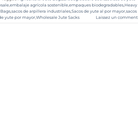
esale
,
embalaje agrícola sostenible
,
empaques biodegradables
,
Heavy
 Bags
,
sacos de arpillera industriales
,
Sacos de yute al por mayor
,
sacos
de yute por mayor
,
Wholesale Jute Sacks
Laissez un comment