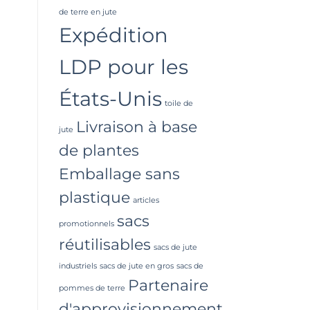
de terre en jute
Expédition
LDP pour les
États-Unis
toile de
Livraison à base
jute
de plantes
Emballage sans
plastique
articles
sacs
promotionnels
réutilisables
sacs de jute
industriels
sacs de jute en gros
sacs de
Partenaire
pommes de terre
d'approvisionnement