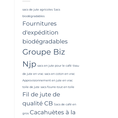
sacs de jute agricoles
Sacs
biodégradables
Fournitures
d'expédition
biodégradables
Groupe Biz
Njp
sacs en jute pour le café
tissu
de jute en vrac
sacs en coton en vrac
Approvisionnement en jute en vrac
toile de jute
sacs fourre-tout en toile
Fil de jute de
qualité CB
Sacs de café en
Cacahuètes à la
gros