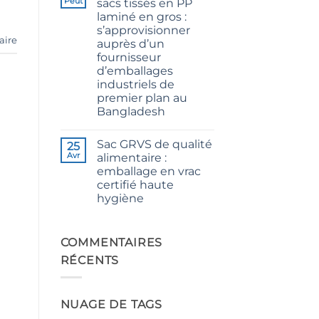
Peut
sacs tissés en PP
CB
laminé en gros :
Grade
Jute
s’approvisionner
Yarn:
aire
auprès d’un
Premium
Quality
fournisseur
for
d’emballages
Weaving,
Packaging
industriels de
and
premier plan au
Industrial
Applications
Bangladesh
Aucun
commentaire
Sac GRVS de qualité
sur
25
The
Avr
alimentaire :
Ultimate
emballage en vrac
Guide
to
certifié haute
Laminated
hygiène
PP
Woven
Aucun
Bags
commentaire
Wholesale:
sur
Sourcing
Food
COMMENTAIRES
from
Grade
a
RÉCENTS
FIBC
Premier
Bag:
Industrial
Certified
Packaging
High-
Supplier
Hygiene
in
NUAGE DE TAGS
Bulk
Bangladesh
Packaging