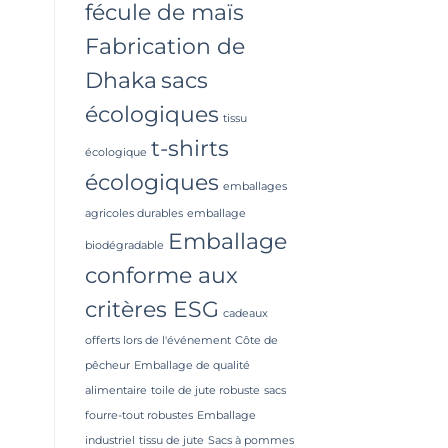
fécule de maïs
Fabrication de
Dhaka
sacs
écologiques
tissu
t-shirts
écologique
écologiques
emballages
agricoles durables
emballage
Emballage
biodégradable
conforme aux
critères ESG
cadeaux
offerts lors de l'événement
Côte de
pêcheur
Emballage de qualité
alimentaire
toile de jute robuste
sacs
fourre-tout robustes
Emballage
industriel
tissu de jute
Sacs à pommes