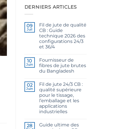
DERNIERS ARTICLES
Fil de jute de qualité
09
Juil
CB : Guide
technique 2026 des
configurations 24/3
et 36/4
Aucun
commentaire
Fournisseur de
sur
10
CB
Juin
fibres de jute brutes
Grade
du Bangladesh
Jute
Yarn:
Aucun
The
commentaire
Technical
Fil de jute 24/3 CB :
sur
02
2026
Raw
Juin
qualité supérieure
Guide
Jute
to
pour le tissage,
Fibre
24/3
Supplier
l’emballage et les
and
Bangladesh
36/4
applications
Configurations
industrielles
Aucun
commentaire
Guide ultime des
sur
28
24/3