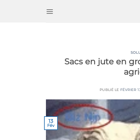
Passer
au
contenu
SOL
Sacs en jute en gr
agr
PUBLIÉ LE
FÉVRIER 13
13
Fév