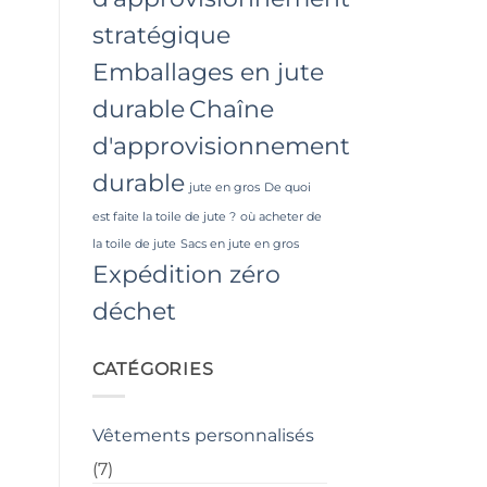
stratégique
Emballages en jute
durable
Chaîne
d'approvisionnement
durable
jute en gros
De quoi
est faite la toile de jute ?
où acheter de
la toile de jute
Sacs en jute en gros
Expédition zéro
déchet
CATÉGORIES
Vêtements personnalisés
(7)