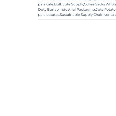
para café
,
Bulk Jute Supply
,
Coffee Sacks Whol
Duty Burlap
,
Industrial Packaging
,
Jute Potato
para patatas
,
Sustainable Supply Chain
,
venta 