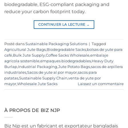
biodegradable, ESG-compliant packaging and
reduce your carbon footprint today.
CONTINUER LA LECTURE
→
Posté dans
Sustainable Packaging Solutions
|
Tagged
Agricultural Jute Bags
,
Biodegradable Sacks
,
bolsas de yute para
café
,
Bulk Jute Supply
,
Coffee Sacks Wholesale
,
embalaje
agrícola sostenible
,
empaques biodegradables
,
Heavy Duty
Burlap
,
Industrial Packaging
,
Jute Potato Bags
,
sacos de arpillera
industriales
,
Sacos de yute al por mayor
,
sacos para
patatas
,
Sustainable Supply Chain
,
venta de yute por
mayor
,
Wholesale Jute Sacks
Laissez un commentaire
À PROPOS DE BIZ NJP
Biz Njp est un fabricant et exportateur bangladais