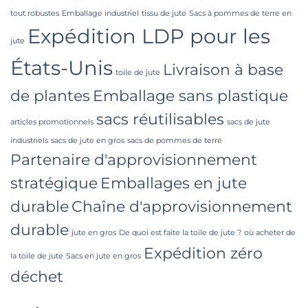
tout robustes
Emballage industriel
tissu de jute
Sacs à pommes de terre en
Expédition LDP pour les
jute
États-Unis
Livraison à base
toile de jute
de plantes
Emballage sans plastique
sacs réutilisables
articles promotionnels
sacs de jute
industriels
sacs de jute en gros
sacs de pommes de terre
Partenaire d'approvisionnement
stratégique
Emballages en jute
durable
Chaîne d'approvisionnement
durable
jute en gros
De quoi est faite la toile de jute ?
où acheter de
Expédition zéro
la toile de jute
Sacs en jute en gros
déchet