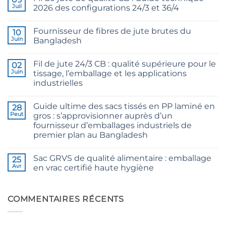
Juil
2026 des configurations 24/3 et 36/4
Aucun
commentaire
Fournisseur de fibres de jute brutes du
sur
10
CB
Juin
Bangladesh
Grade
Jute
Aucun
Yarn:
commentaire
Fil de jute 24/3 CB : qualité supérieure pour le
The
sur
02
Technical
Raw
Juin
tissage, l’emballage et les applications
2026
Jute
industrielles
Guide
Fibre
to
Supplier
Aucun
24/3
Bangladesh
commentaire
and
Guide ultime des sacs tissés en PP laminé en
sur
28
36/4
24/3
Peut
gros : s’approvisionner auprès d’un
Configurations
CB
fournisseur d’emballages industriels de
Grade
Jute
premier plan au Bangladesh
Yarn:
Premium
Aucun
Quality
commentaire
Sac GRVS de qualité alimentaire : emballage
sur
25
for
The
Weaving,
Avr
en vrac certifié haute hygiène
Ultimate
Packaging
Guide
and
Aucun
to
Industrial
commentaire
Laminated
sur
Applications
PP
Food
COMMENTAIRES RÉCENTS
Woven
Grade
Bags
FIBC
Wholesale:
Bag:
Sourcing
Certified