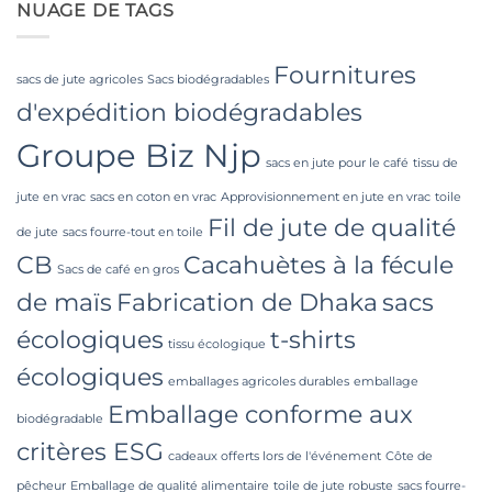
NUAGE DE TAGS
from
High-
a
Hygiene
Premier
Bulk
Industrial
Packaging
Packaging
Fournitures
Supplier
sacs de jute agricoles
Sacs biodégradables
in
d'expédition biodégradables
Bangladesh
Groupe Biz Njp
sacs en jute pour le café
tissu de
jute en vrac
sacs en coton en vrac
Approvisionnement en jute en vrac
toile
Fil de jute de qualité
de jute
sacs fourre-tout en toile
CB
Cacahuètes à la fécule
Sacs de café en gros
de maïs
Fabrication de Dhaka
sacs
écologiques
t-shirts
tissu écologique
écologiques
emballages agricoles durables
emballage
Emballage conforme aux
biodégradable
critères ESG
cadeaux offerts lors de l'événement
Côte de
pêcheur
Emballage de qualité alimentaire
toile de jute robuste
sacs fourre-