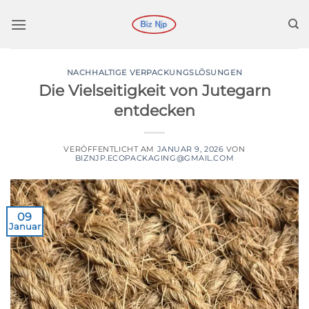
Zum
Inhalt
springen
NACHHALTIGE VERPACKUNGSLÖSUNGEN
Die Vielseitigkeit von Jutegarn
entdecken
VERÖFFENTLICHT AM
JANUAR 9, 2026
VON
BIZNJP.ECOPACKAGING@GMAIL.COM
09
Januar