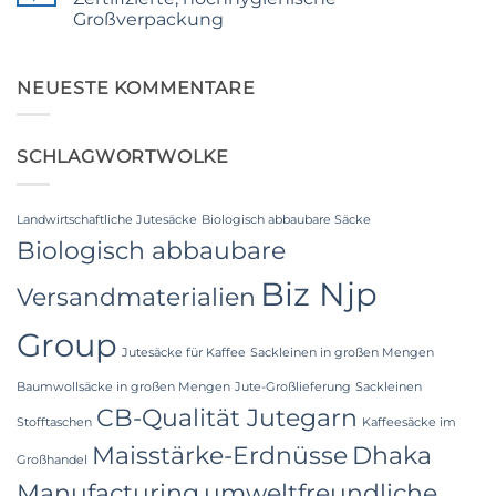
Ultimate
Industrial
Großverpackung
Guide
Applications
to
Keine
Laminated
Kommentare
PP
zu
Woven
Food
NEUESTE KOMMENTARE
Bags
Grade
Wholesale:
FIBC
Sourcing
Bag:
from
Certified
a
SCHLAGWORTWOLKE
High-
Premier
Hygiene
Industrial
Bulk
Packaging
Packaging
Supplier
Landwirtschaftliche Jutesäcke
Biologisch abbaubare Säcke
in
Bangladesh
Biologisch abbaubare
Biz Njp
Versandmaterialien
Group
Jutesäcke für Kaffee
Sackleinen in großen Mengen
Baumwollsäcke in großen Mengen
Jute-Großlieferung
Sackleinen
CB-Qualität Jutegarn
Stofftaschen
Kaffeesäcke im
Maisstärke-Erdnüsse
Dhaka
Großhandel
Manufacturing
umweltfreundliche