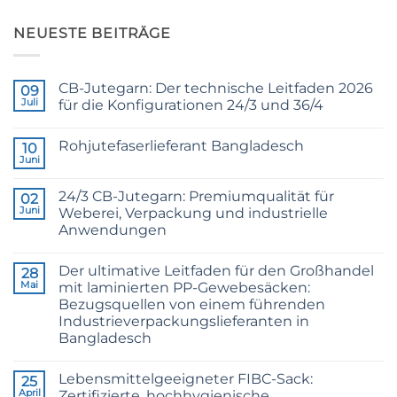
NEUESTE BEITRÄGE
CB-Jutegarn: Der technische Leitfaden 2026
09
Juli
für die Konfigurationen 24/3 und 36/4
Keine
Kommentare
Rohjutefaserlieferant Bangladesch
zu
10
CB
Juni
Keine
Grade
Kommentare
Jute
zu
Yarn:
24/3 CB-Jutegarn: Premiumqualität für
02
Raw
The
Jute
Juni
Weberei, Verpackung und industrielle
Technical
Fibre
2026
Anwendungen
Supplier
Guide
Bangladesh
Keine
to
Kommentare
24/3
Der ultimative Leitfaden für den Großhandel
zu
28
and
24/3
36/4
Mai
mit laminierten PP-Gewebesäcken:
CB
Configurations
Bezugsquellen von einem führenden
Grade
Jute
Industrieverpackungslieferanten in
Yarn:
Bangladesch
Premium
Quality
Keine
for
Kommentare
Weaving,
Lebensmittelgeeigneter FIBC-Sack:
zu
25
Packaging
The
April
Zertifizierte, hochhygienische
and