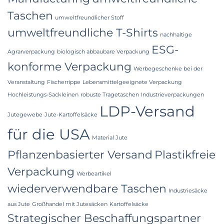
Taschen
umweltfreundlicher Stoff
umweltfreundliche T-Shirts
nachhaltige
ESG-
Agrarverpackung
biologisch abbaubare Verpackung
konforme Verpackung
Werbegeschenke bei der
Veranstaltung
Fischerrippe
Lebensmittelgeeignete Verpackung
Hochleistungs-Sackleinen
robuste Tragetaschen
Industrieverpackungen
LDP-Versand
Jutegewebe
Jute-Kartoffelsäcke
für die USA
Material Jute
Pflanzenbasierter Versand
Plastikfreie
Verpackung
Werbeartikel
wiederverwendbare Taschen
Industriesäcke
aus Jute
Großhandel mit Jutesäcken
Kartoffelsäcke
Strategischer Beschaffungspartner