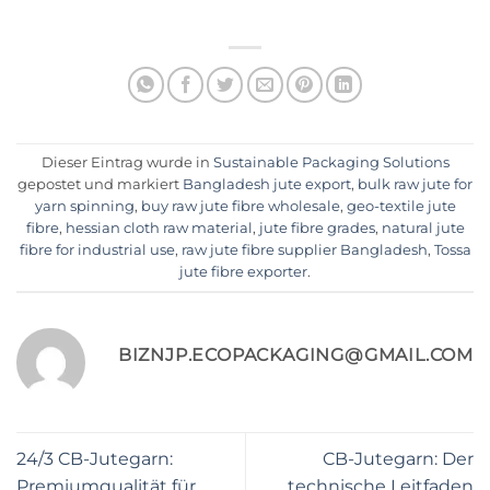
Dieser Eintrag wurde in
Sustainable Packaging Solutions
gepostet und markiert
Bangladesh jute export
,
bulk raw jute for
yarn spinning
,
buy raw jute fibre wholesale
,
geo-textile jute
fibre
,
hessian cloth raw material
,
jute fibre grades
,
natural jute
fibre for industrial use
,
raw jute fibre supplier Bangladesh
,
Tossa
jute fibre exporter
.
BIZNJP.ECOPACKAGING@GMAIL.COM
24/3 CB-Jutegarn:
CB-Jutegarn: Der
Premiumqualität für
technische Leitfaden