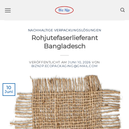
Zum
Inhalt
springen
NACHHALTIGE VERPACKUNGSLÖSUNGEN
Rohjutefaserlieferant
Bangladesch
VERÖFFENTLICHT AM
JUNI 10, 2026
VON
BIZNJP.ECOPACKAGING@GMAIL.COM
10
Juni