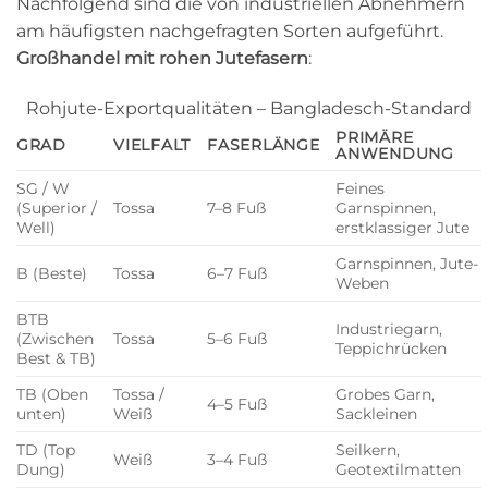
Nachfolgend sind die von industriellen Abnehmern
am häufigsten nachgefragten Sorten aufgeführt.
Großhandel mit rohen Jutefasern
:
Rohjute-Exportqualitäten – Bangladesch-Standard
PRIMÄRE
GRAD
VIELFALT
FASERLÄNGE
ANWENDUNG
SG / W
Feines
(Superior /
Tossa
7–8 Fuß
Garnspinnen,
Well)
erstklassiger Jute
Garnspinnen, Jute-
B (Beste)
Tossa
6–7 Fuß
Weben
BTB
Industriegarn,
(Zwischen
Tossa
5–6 Fuß
Teppichrücken
Best & TB)
TB (Oben
Tossa /
Grobes Garn,
4–5 Fuß
unten)
Weiß
Sackleinen
TD (Top
Seilkern,
Weiß
3–4 Fuß
Dung)
Geotextilmatten