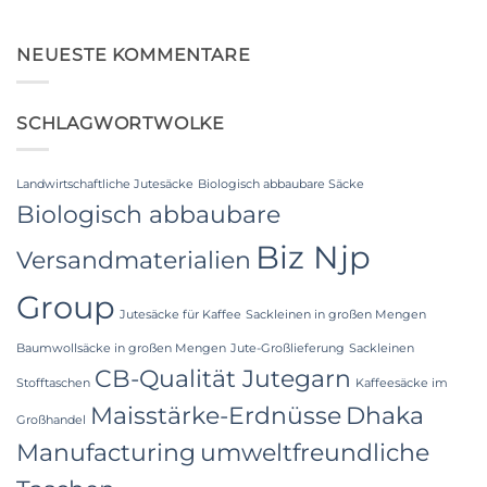
to
Keine
Laminated
Kommentare
PP
zu
Woven
Food
NEUESTE KOMMENTARE
Bags
Grade
Wholesale:
FIBC
Sourcing
Bag:
from
Certified
a
SCHLAGWORTWOLKE
High-
Premier
Hygiene
Industrial
Bulk
Packaging
Packaging
Supplier
Landwirtschaftliche Jutesäcke
Biologisch abbaubare Säcke
in
Bangladesh
Biologisch abbaubare
Biz Njp
Versandmaterialien
Group
Jutesäcke für Kaffee
Sackleinen in großen Mengen
Baumwollsäcke in großen Mengen
Jute-Großlieferung
Sackleinen
CB-Qualität Jutegarn
Stofftaschen
Kaffeesäcke im
Maisstärke-Erdnüsse
Dhaka
Großhandel
Manufacturing
umweltfreundliche