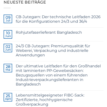
NEUESTE BEITRÄGE
CB-Jutegarn: Der technische Leitfaden 2026
09
Juli
für die Konfigurationen 24/3 und 36/4
Keine
Kommentare
Rohjutefaserlieferant Bangladesch
zu
10
CB
Juni
Keine
Grade
Kommentare
Jute
zu
Yarn:
24/3 CB-Jutegarn: Premiumqualität für
02
Raw
The
Jute
Juni
Weberei, Verpackung und industrielle
Technical
Fibre
2026
Anwendungen
Supplier
Guide
Bangladesh
Keine
to
Kommentare
24/3
Der ultimative Leitfaden für den Großhandel
zu
28
and
24/3
36/4
Mai
mit laminierten PP-Gewebesäcken:
CB
Configurations
Bezugsquellen von einem führenden
Grade
Jute
Industrieverpackungslieferanten in
Yarn:
Bangladesch
Premium
Quality
Keine
for
Kommentare
Weaving,
Lebensmittelgeeigneter FIBC-Sack:
zu
25
Packaging
The
April
Zertifizierte, hochhygienische
and
Ultimate
Industrial
Großverpackung
Guide
Applications