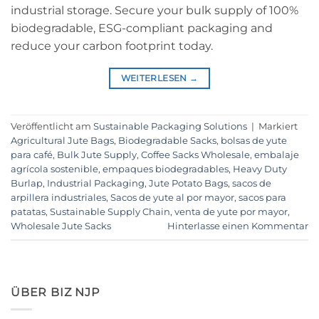
industrial storage. Secure your bulk supply of 100%
biodegradable, ESG-compliant packaging and
reduce your carbon footprint today.
WEITERLESEN
→
Veröffentlicht am
Sustainable Packaging Solutions
|
Markiert
Agricultural Jute Bags
,
Biodegradable Sacks
,
bolsas de yute
para café
,
Bulk Jute Supply
,
Coffee Sacks Wholesale
,
embalaje
agrícola sostenible
,
empaques biodegradables
,
Heavy Duty
Burlap
,
Industrial Packaging
,
Jute Potato Bags
,
sacos de
arpillera industriales
,
Sacos de yute al por mayor
,
sacos para
patatas
,
Sustainable Supply Chain
,
venta de yute por mayor
,
Wholesale Jute Sacks
Hinterlasse einen Kommentar
ÜBER BIZ NJP