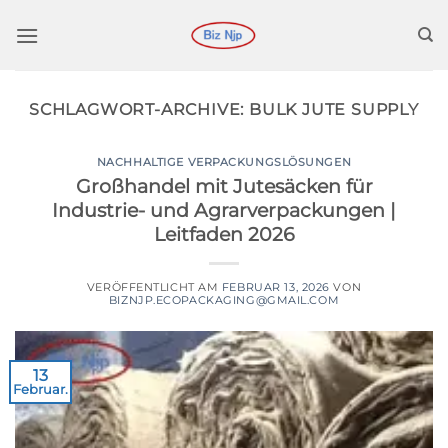
Zum
Inhalt
springen
SCHLAGWORT-ARCHIVE:
BULK JUTE SUPPLY
NACHHALTIGE VERPACKUNGSLÖSUNGEN
Großhandel mit Jutesäcken für
Industrie- und Agrarverpackungen |
Leitfaden 2026
VERÖFFENTLICHT AM
FEBRUAR 13, 2026
VON
BIZNJP.ECOPACKAGING@GMAIL.COM
13
Februar.