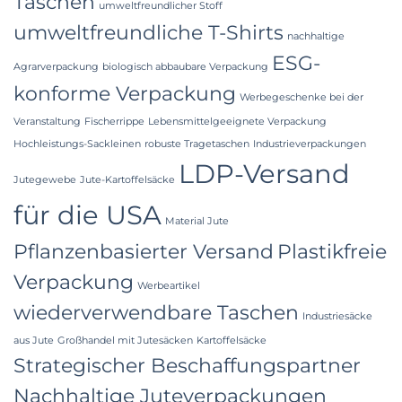
Taschen
umweltfreundlicher Stoff
umweltfreundliche T-Shirts
nachhaltige
ESG-
Agrarverpackung
biologisch abbaubare Verpackung
konforme Verpackung
Werbegeschenke bei der
Veranstaltung
Fischerrippe
Lebensmittelgeeignete Verpackung
Hochleistungs-Sackleinen
robuste Tragetaschen
Industrieverpackungen
LDP-Versand
Jutegewebe
Jute-Kartoffelsäcke
für die USA
Material Jute
Pflanzenbasierter Versand
Plastikfreie
Verpackung
Werbeartikel
wiederverwendbare Taschen
Industriesäcke
aus Jute
Großhandel mit Jutesäcken
Kartoffelsäcke
Strategischer Beschaffungspartner
Nachhaltige Juteverpackungen