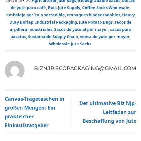
und markiert
Agricultural Jute Bags
,
Biodegradable Sacks
,
bolsas
de yute para café
,
Bulk Jute Supply
,
Coffee Sacks Wholesale
,
embalaje agrícola sostenible
,
empaques biodegradables
,
Heavy
Duty Burlap
,
Industrial Packaging
,
Jute Potato Bags
,
sacos de
arpillera industriales
,
Sacos de yute al por mayor
,
sacos para
patatas
,
Sustainable Supply Chain
,
venta de yute por mayor
,
Wholesale Jute Sacks
.
BIZNJP.ECOPACKAGING@GMAIL.COM
Canvas-Tragetaschen in
Der ultimative Biz Njp-
großen Mengen: Ein
Leitfaden zur
praktischer
Beschaffung von Jute
Einkaufsratgeber