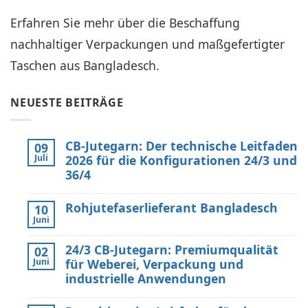
Erfahren Sie mehr über die Beschaffung
nachhaltiger Verpackungen und maßgefertigter
Taschen aus Bangladesch.
NEUESTE BEITRÄGE
CB-Jutegarn: Der technische Leitfaden
09
Juli
2026 für die Konfigurationen 24/3 und
36/4
Keine
Kommentare
Rohjutefaserlieferant Bangladesch
10
zu
CB
Juni
Keine
Grade
Kommentare
Jute
zu
Yarn:
24/3 CB-Jutegarn: Premiumqualität
02
Raw
The
Jute
Juni
für Weberei, Verpackung und
Technical
Fibre
2026
industrielle Anwendungen
Supplier
Guide
Bangladesh
Keine
to
Kommentare
24/3