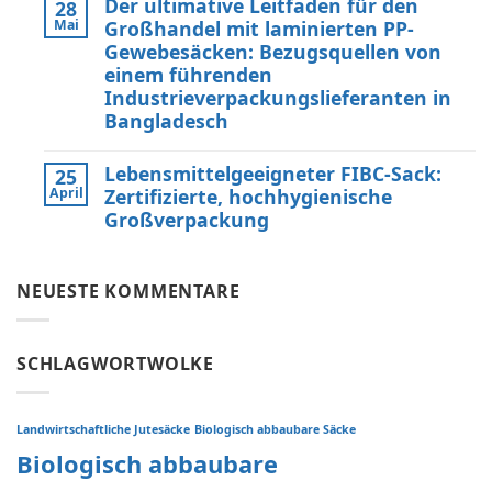
Der ultimative Leitfaden für den
28
zu
and
24/3
Mai
Großhandel mit laminierten PP-
36/4
CB
Configurations
Gewebesäcken: Bezugsquellen von
Grade
Jute
einem führenden
Yarn:
Industrieverpackungslieferanten in
Premium
Quality
Bangladesch
for
Weaving,
Keine
Packaging
Kommentare
Lebensmittelgeeigneter FIBC-Sack:
25
zu
and
The
Industrial
April
Zertifizierte, hochhygienische
Ultimate
Applications
Großverpackung
Guide
to
Keine
Laminated
Kommentare
PP
zu
Woven
NEUESTE KOMMENTARE
Food
Bags
Grade
Wholesale:
FIBC
Sourcing
Bag:
from
Certified
a
SCHLAGWORTWOLKE
High-
Premier
Hygiene
Industrial
Bulk
Packaging
Packaging
Supplier
Landwirtschaftliche Jutesäcke
Biologisch abbaubare Säcke
in
Bangladesh
Biologisch abbaubare