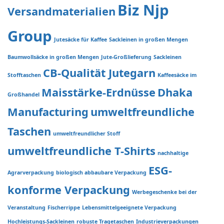
Biz Njp
Versandmaterialien
Group
Jutesäcke für Kaffee
Sackleinen in großen Mengen
Baumwollsäcke in großen Mengen
Jute-Großlieferung
Sackleinen
CB-Qualität Jutegarn
Stofftaschen
Kaffeesäcke im
Maisstärke-Erdnüsse
Dhaka
Großhandel
Manufacturing
umweltfreundliche
Taschen
umweltfreundlicher Stoff
umweltfreundliche T-Shirts
nachhaltige
ESG-
Agrarverpackung
biologisch abbaubare Verpackung
konforme Verpackung
Werbegeschenke bei der
Veranstaltung
Fischerrippe
Lebensmittelgeeignete Verpackung
Hochleistungs-Sackleinen
robuste Tragetaschen
Industrieverpackungen