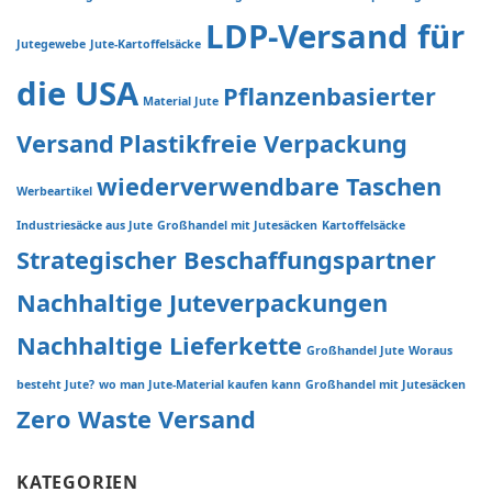
LDP-Versand für
Jutegewebe
Jute-Kartoffelsäcke
die USA
Pflanzenbasierter
Material Jute
Versand
Plastikfreie Verpackung
wiederverwendbare Taschen
Werbeartikel
Industriesäcke aus Jute
Großhandel mit Jutesäcken
Kartoffelsäcke
Strategischer Beschaffungspartner
Nachhaltige Juteverpackungen
Nachhaltige Lieferkette
Großhandel Jute
Woraus
besteht Jute?
wo man Jute-Material kaufen kann
Großhandel mit Jutesäcken
Zero Waste Versand
KATEGORIEN