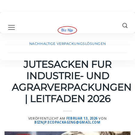
Zum
Inhalt
springen
NACHHALTIGE VERPACKUNGSLÖSUNGEN
GROSSHANDEL MIT J
UTESÄCKEN FÜR I
NDUSTRIE- UND A
GRARVERPACKUNGEN |
LEITFADEN 2026
VERÖFFENTLICHT AM
FEBRUAR 13, 2026
VON
BIZNJP.ECOPACKAGING@GMAIL.COM