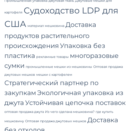
Промышленная упаковка
джутовая ткань
Джутовые мешки для
Судоходство LDP для
картофеля
США
Доставка
материал мешковина
продуктов растительного
происхождения
Упаковка без
пластика
многоразовые
рекламные товары
сумки
промышленные мешки из мешковины
Оптовая продажа
джутовых мешков
мешки с картофелем
Стратегический партнер по
закупкам
Экологичная упаковка из
джута
Устойчивая цепочка поставок
оптовая продажа джута
Из чего сделана мешковина?
где купить
Доставка
мешковину
Оптовая продажа джутовых мешков
без отходов