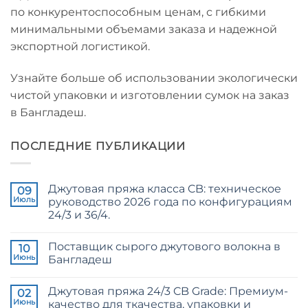
по конкурентоспособным ценам, с гибкими
минимальными объемами заказа и надежной
экспортной логистикой.
Узнайте больше об использовании экологически
чистой упаковки и изготовлении сумок на заказ
в Бангладеш.
ПОСЛЕДНИЕ ПУБЛИКАЦИИ
Джутовая пряжа класса CB: техническое
09
Июль
руководство 2026 года по конфигурациям
24/3 и 36/4.
Комментариев
к
нет
Поставщик сырого джутового волокна в
записи
10
CB
Июнь
Бангладеш
Grade
Jute
Комментариев
Yarn:
к
нет
Джутовая пряжа 24/3 CB Grade: Премиум-
The
записи
02
Technical
Raw
Июнь
качество для ткачества, упаковки и