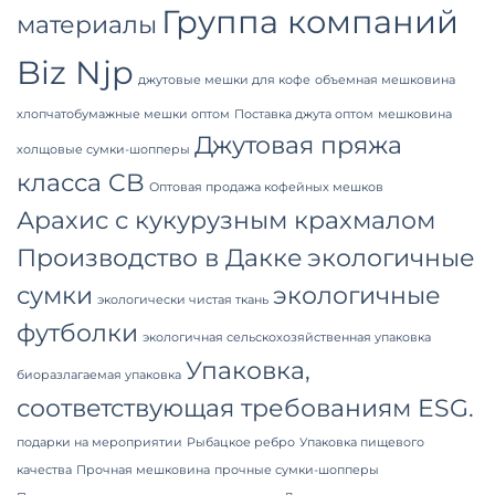
Группа компаний
материалы
Biz Njp
джутовые мешки для кофе
объемная мешковина
хлопчатобумажные мешки оптом
Поставка джута оптом
мешковина
Джутовая пряжа
холщовые сумки-шопперы
класса CB
Оптовая продажа кофейных мешков
Арахис с кукурузным крахмалом
Производство в Дакке
экологичные
сумки
экологичные
экологически чистая ткань
футболки
экологичная сельскохозяйственная упаковка
Упаковка,
биоразлагаемая упаковка
соответствующая требованиям ESG.
подарки на мероприятии
Рыбацкое ребро
Упаковка пищевого
качества
Прочная мешковина
прочные сумки-шопперы