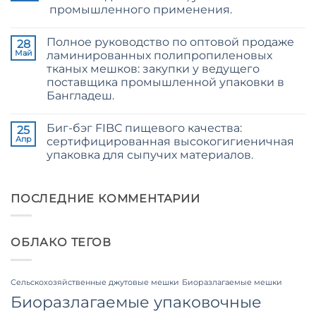
2026
Jute
промышленного применения.
Guide
Fibre
to
Supplier
Комментариев
24/3
Bangladesh
к
нет
and
Полное руководство по оптовой продаже
записи
28
36/4
24/3
Май
ламинированных полипропиленовых
Configurations
CB
тканых мешков: закупки у ведущего
Grade
Jute
поставщика промышленной упаковки в
Yarn:
Бангладеш.
Premium
Quality
Комментариев
for
к
нет
Weaving,
Биг-бэг FIBC пищевого качества:
записи
25
Packaging
The
Апр
сертифицированная высокогигиеничная
and
Ultimate
Industrial
упаковка для сыпучих материалов.
Guide
Applications
to
Комментариев
Laminated
к
нет
PP
записи
Woven
Food
ПОСЛЕДНИЕ КОММЕНТАРИИ
Bags
Grade
Wholesale:
FIBC
Sourcing
Bag:
from
Certified
a
ОБЛАКО ТЕГОВ
High-
Premier
Hygiene
Industrial
Bulk
Packaging
Packaging
Supplier
Сельскохозяйственные джутовые мешки
Биоразлагаемые мешки
in
Bangladesh
Биоразлагаемые упаковочные