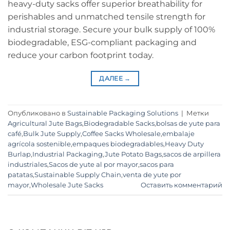
heavy-duty sacks offer superior breathability for
perishables and unmatched tensile strength for
industrial storage. Secure your bulk supply of 100%
biodegradable, ESG-compliant packaging and
reduce your carbon footprint today.
ДАЛЕЕ
→
Опубликовано в
Sustainable Packaging Solutions
|
Метки
Agricultural Jute Bags
,
Biodegradable Sacks
,
bolsas de yute para
café
,
Bulk Jute Supply
,
Coffee Sacks Wholesale
,
embalaje
agrícola sostenible
,
empaques biodegradables
,
Heavy Duty
Burlap
,
Industrial Packaging
,
Jute Potato Bags
,
sacos de arpillera
industriales
,
Sacos de yute al por mayor
,
sacos para
patatas
,
Sustainable Supply Chain
,
venta de yute por
mayor
,
Wholesale Jute Sacks
Оставить комментарий