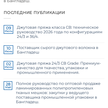
в Бангладеш.
ПОСЛЕДНИЕ ПУБЛИКАЦИИ
Джутовая пряжа класса CB: техническое
09
Июль
руководство 2026 года по конфигурациям
24/3 и 36/4.
Комментариев
к
нет
Поставщик сырого джутового волокна в
записи
10
CB
Июнь
Бангладеш
Grade
Jute
Комментариев
Yarn:
к
нет
Джутовая пряжа 24/3 CB Grade: Премиум-
The
записи
02
Technical
Raw
Июнь
качество для ткачества, упаковки и
2026
Jute
промышленного применения.
Guide
Fibre
to
Supplier
Комментариев
24/3
Bangladesh
к
нет
and
Полное руководство по оптовой продаже
записи
28
36/4
24/3
Май
ламинированных полипропиленовых
Configurations
CB
тканых мешков: закупки у ведущего
Grade
Jute
поставщика промышленной упаковки в
Yarn:
Бангладеш.
Premium
Quality
Комментариев