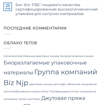
for
к
нет
Weaving,
Биг-бэг FIBC пищевого качества:
записи
25
Packaging
The
Апр
сертифицированная высокогигиеничная
and
Ultimate
Industrial
упаковка для сыпучих материалов.
Guide
Applications
to
Комментариев
Laminated
к
нет
PP
записи
Woven
Food
ПОСЛЕДНИЕ КОММЕНТАРИИ
Bags
Grade
Wholesale:
FIBC
Sourcing
Bag:
from
Certified
a
ОБЛАКО ТЕГОВ
High-
Premier
Hygiene
Industrial
Bulk
Packaging
Packaging
Supplier
Сельскохозяйственные джутовые мешки
Биоразлагаемые мешки
in
Bangladesh
Биоразлагаемые упаковочные
Группа компаний
материалы
Biz Njp
джутовые мешки для кофе
объемная мешковина
хлопчатобумажные мешки оптом
Поставка джута оптом
мешковина
Джутовая пряжа
холщовые сумки-шопперы