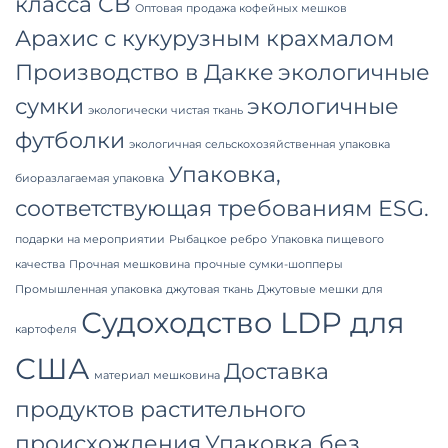
класса CB
Оптовая продажа кофейных мешков
Арахис с кукурузным крахмалом
Производство в Дакке
экологичные
сумки
экологичные
экологически чистая ткань
футболки
экологичная сельскохозяйственная упаковка
Упаковка,
биоразлагаемая упаковка
соответствующая требованиям ESG.
подарки на мероприятии
Рыбацкое ребро
Упаковка пищевого
качества
Прочная мешковина
прочные сумки-шопперы
Промышленная упаковка
джутовая ткань
Джутовые мешки для
Судоходство LDP для
картофеля
США
Доставка
материал мешковина
продуктов растительного
происхождения
Упаковка без