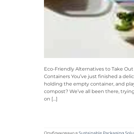
Eco-Friendly Alternatives to Take Out
Containers You’ve just finished a del
holding the empty container, and play
compost? We’ve all been there, tryin
on […]
Опубликовано в
Sustainable Packaging Solu