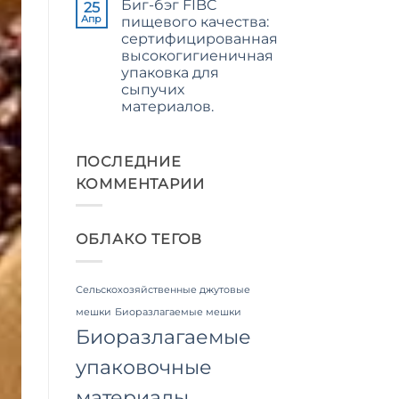
Биг-бэг FIBC
записи
25
The
Апр
пищевого качества:
Ultimate
сертифицированная
Guide
to
высокогигиеничная
Laminated
упаковка для
PP
Woven
сыпучих
Bags
материалов.
Wholesale:
Sourcing
Комментариев
from
к
нет
a
записи
Premier
Food
ПОСЛЕДНИЕ
Industrial
Grade
Packaging
КОММЕНТАРИИ
FIBC
Supplier
Bag:
in
Certified
Bangladesh
High-
Hygiene
ОБЛАКО ТЕГОВ
Bulk
Packaging
Сельскохозяйственные джутовые
мешки
Биоразлагаемые мешки
Биоразлагаемые
упаковочные
материалы