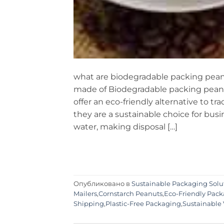
what are biodegradable packing pea
made of Biodegradable packing pean
offer an eco-friendly alternative to t
they are a sustainable choice for bus
water, making disposal […]
Опубликовано в
Sustainable Packaging Solu
Mailers
,
Cornstarch Peanuts
,
Eco-Friendly Pac
Shipping
,
Plastic-Free Packaging
,
Sustainable V