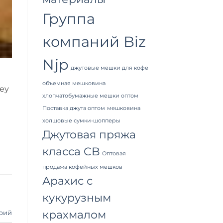
Группа
компаний Biz
Njp
джутовые мешки для кофе
объемная мешковина
hey
хлопчатобумажные мешки оптом
Поставка джута оптом
мешковина
холщовые сумки-шопперы
Джутовая пряжа
класса CB
Оптовая
продажа кофейных мешков
Арахис с
кукурузным
крахмалом
рий