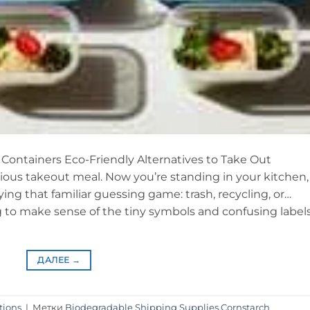
 Containers Eco-Friendly Alternatives to Take Out
icious takeout meal. Now you’re standing in your kitchen,
ing that familiar guessing game: trash, recycling, or…
g to make sense of the tiny symbols and confusing label
ДАЛЕЕ
→
tions
|
Метки
Biodegradable Shipping Supplies
,
Cornstarch