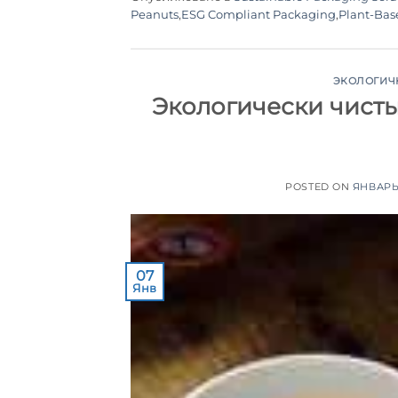
Peanuts
,
ESG Compliant Packaging
,
Plant-Bas
ЭКОЛОГИЧ
Экологически чист
POSTED ON
ЯНВАРЬ 
07
Янв