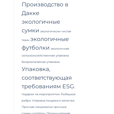
Производство в
Дакке
экологичные
сумки
экологически чистая
экологичные
ткань
футболки
экологичная
сельскохозяйственная упаковка
биоразлагаемая упаковка
Упаковка,
соответствующая
требованиям ESG.
подарки на мероприятии
Рыбацкое
ребро
Упаковка пищевого качества
Прочная мешковина
прочные
сумки-шопперы
Промышленная