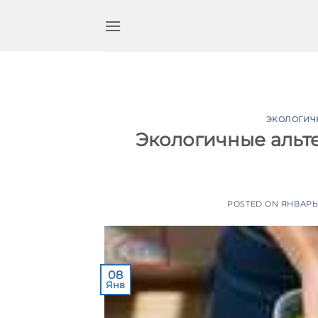
Перейти
к
содержимому
ЭКОЛОГИЧ
Экологичные альт
POSTED ON
ЯНВАРЬ 
08
Янв