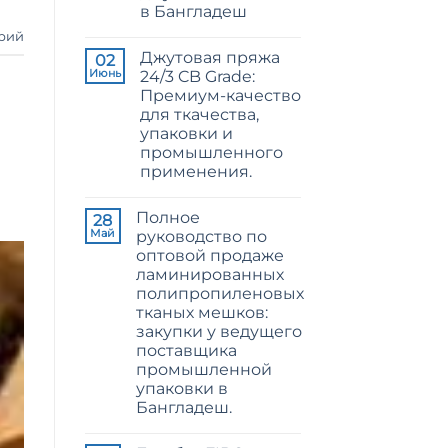
в Бангладеш
Jute
Yarn:
Комментариев
рий
The
к
нет
Technical
Джутовая пряжа
записи
02
2026
Raw
Июнь
24/3 CB Grade:
Guide
Jute
to
Премиум-качество
Fibre
24/3
Supplier
для ткачества,
and
Bangladesh
36/4
упаковки и
Configurations
промышленного
применения.
Комментариев
к
нет
Полное
записи
28
24/3
Май
руководство по
CB
оптовой продаже
Grade
Jute
ламинированных
Yarn:
полипропиленовых
Premium
Quality
тканых мешков:
for
закупки у ведущего
Weaving,
Packaging
поставщика
and
промышленной
Industrial
упаковки в
Applications
Бангладеш.
Комментариев
к
нет