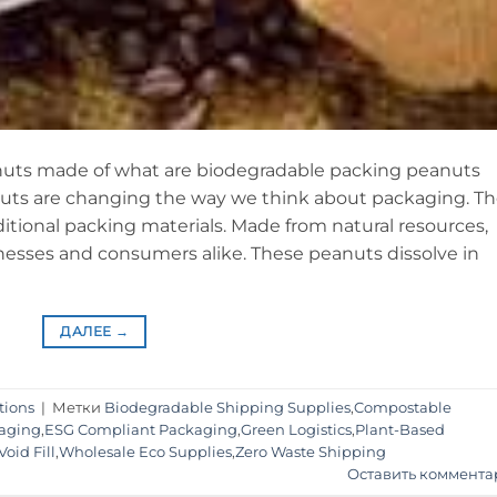
nuts made of what are biodegradable packing peanuts
uts are changing the way we think about packaging. T
raditional packing materials. Made from natural resources,
inesses and consumers alike. These peanuts dissolve in
ДАЛЕЕ
→
tions
|
Метки
Biodegradable Shipping Supplies
,
Compostable
kaging
,
ESG Compliant Packaging
,
Green Logistics
,
Plant-Based
oid Fill
,
Wholesale Eco Supplies
,
Zero Waste Shipping
Оставить коммента