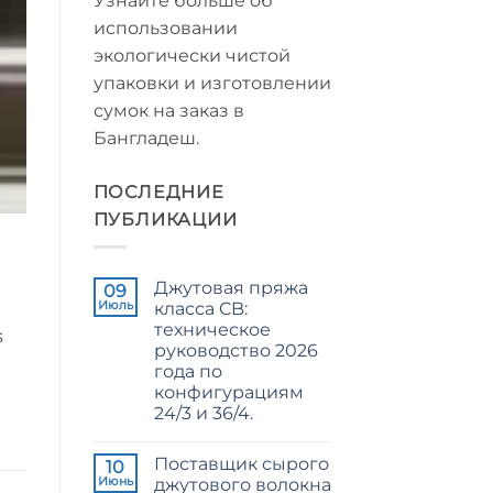
Узнайте больше об
использовании
экологически чистой
упаковки и изготовлении
сумок на заказ в
Бангладеш.
ПОСЛЕДНИЕ
ПУБЛИКАЦИИ
Джутовая пряжа
09
Июль
класса CB:
техническое
s
руководство 2026
года по
конфигурациям
24/3 и 36/4.
Комментариев
к
нет
Поставщик сырого
записи
10
CB
Июнь
джутового волокна
Grade