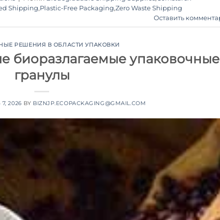
ed Shipping
,
Plastic-Free Packaging
,
Zero Waste Shipping
Оставить коммента
НЫЕ РЕШЕНИЯ В ОБЛАСТИ УПАКОВКИ
ые биоразлагаемые упаковочные
гранулы
7, 2026
BY
BIZNJP.ECOPACKAGING@GMAIL.COM