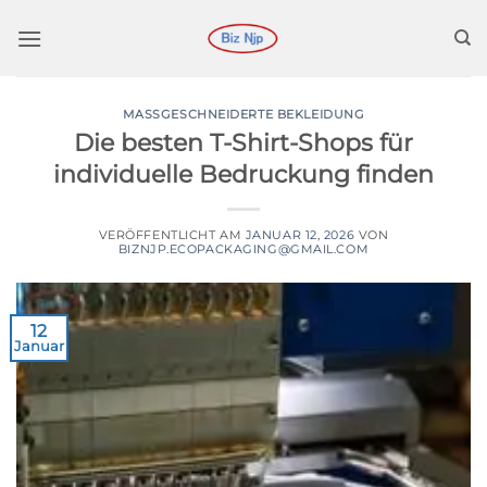
Zum
Inhalt
springen
MASSGESCHNEIDERTE BEKLEIDUNG
Die besten T-Shirt-Shops für
individuelle Bedruckung finden
VERÖFFENTLICHT AM
JANUAR 12, 2026
VON
BIZNJP.ECOPACKAGING@GMAIL.COM
12
Januar