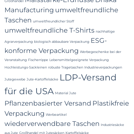
Großhandel
Manufacturing
umweltfreundliche
Taschen
umweltfreundlicher Stoff
umweltfreundliche T-Shirts
nachhaltige
ESG-
Agrarverpackung
biologisch abbaubare Verpackung
konforme Verpackung
Werbegeschenke bei der
Veranstaltung
Fischerrippe
Lebensmittelgeeignete Verpackung
Hochleistungs-Sackleinen
robuste Tragetaschen
Industrieverpackungen
LDP-Versand
Jutegewebe
Jute-Kartoffelsäcke
für die USA
Material Jute
Pflanzenbasierter Versand
Plastikfreie
Verpackung
Werbeartikel
wiederverwendbare Taschen
Industriesäcke
aus Jute
Großhandel mit Jutesäcken
Kartoffelsäcke