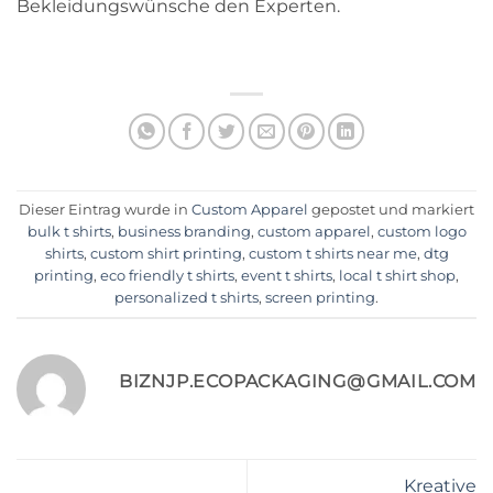
Bekleidungswünsche den Experten.
Dieser Eintrag wurde in
Custom Apparel
gepostet und markiert
bulk t shirts
,
business branding
,
custom apparel
,
custom logo
shirts
,
custom shirt printing
,
custom t shirts near me
,
dtg
printing
,
eco friendly t shirts
,
event t shirts
,
local t shirt shop
,
personalized t shirts
,
screen printing
.
BIZNJP.ECOPACKAGING@GMAIL.COM
Kreative