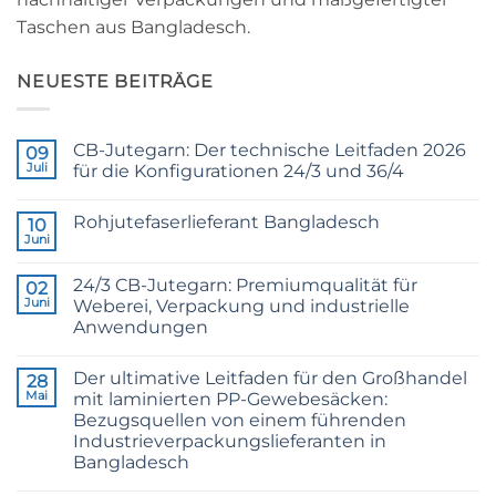
Taschen aus Bangladesch.
NEUESTE BEITRÄGE
CB-Jutegarn: Der technische Leitfaden 2026
09
Juli
für die Konfigurationen 24/3 und 36/4
Keine
Kommentare
Rohjutefaserlieferant Bangladesch
zu
10
CB
Juni
Keine
Grade
Kommentare
Jute
zu
Yarn:
24/3 CB-Jutegarn: Premiumqualität für
02
Raw
The
Jute
Juni
Weberei, Verpackung und industrielle
Technical
Fibre
2026
Anwendungen
Supplier
Guide
Bangladesh
Keine
to
Kommentare
24/3
Der ultimative Leitfaden für den Großhandel
zu
28
and
24/3
36/4
Mai
mit laminierten PP-Gewebesäcken:
CB
Configurations
Bezugsquellen von einem führenden
Grade
Jute
Industrieverpackungslieferanten in
Yarn:
Bangladesch
Premium
Quality
Keine
for