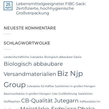
Kommentare
Weaving,
Lebensmittelgeeigneter FIBC-Sack:
zu
25
Packaging
The
April
Zertifizierte, hochhygienische
and
Ultimate
Industrial
Großverpackung
Guide
Applications
to
Keine
Laminated
Kommentare
PP
zu
Woven
Food
NEUESTE KOMMENTARE
Bags
Grade
Wholesale:
FIBC
Sourcing
Bag:
from
Certified
a
SCHLAGWORTWOLKE
High-
Premier
Hygiene
Industrial
Bulk
Packaging
Packaging
Supplier
Landwirtschaftliche Jutesäcke
Biologisch abbaubare Säcke
in
Bangladesh
Biologisch abbaubare
Biz Njp
Versandmaterialien
Group
Jutesäcke für Kaffee
Sackleinen in großen Mengen
Baumwollsäcke in großen Mengen
Jute-Großlieferung
Sackleinen
CB-Qualität Jutegarn
Stofftaschen
Kaffeesäcke im
Maisstärke-Erdnüsse
Dhaka