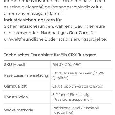
für moderne Bauvorhaben. Darüber hinaus macht
es seine gleichmäßige Brenngeschwindigkeit zu
einem zuverlässigen Material.
Industriesicherungskern
für
Sicherheitssicherungen, während Bauingenieure
diese verwenden
Nachhaltiges Geo-Garn
für
umweltfreundliche Bodenstabilisierungsprojekte.
Technisches Datenblatt für 8lb CRX Jutegarn
SKU-Modell
BN-JY-CRX-0801
100 % Tossa-Jute (Rein / CRX-
Faserzusammensetzung
Qualität)
Garnqualität
CRX (Teppichverstärkt Extra)
8 Pfund / Einzellagig
Konstruktion
(Präzisionsgesponnen)
Präzisionskegel / Mackroll
Wickelmethode
(knotenfrei)