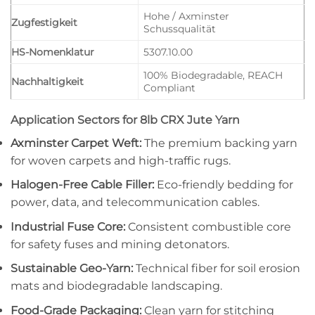
Hohe / Axminster
Zugfestigkeit
Schussqualität
HS-Nomenklatur
5307.10.00
100% Biodegradable, REACH
Nachhaltigkeit
Compliant
Application Sectors for 8lb CRX Jute Yarn
Axminster Carpet Weft:
The premium backing yarn
for woven carpets and high-traffic rugs.
Halogen-Free Cable Filler:
Eco-friendly bedding for
power, data, and telecommunication cables.
Industrial Fuse Core:
Consistent combustible core
for safety fuses and mining detonators.
Sustainable Geo-Yarn:
Technical fiber for soil erosion
mats and biodegradable landscaping.
Food-Grade Packaging:
Clean yarn for stitching