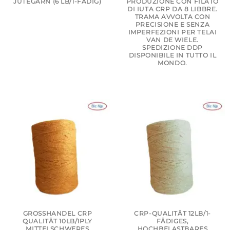
JUTEGARN (6 LB/1-FÄDIG)
PRODUZIONE CON FILATO
DI IUTA CRP DA 8 LIBBRE.
TRAMA AVVOLTA CON
PRECISIONE E SENZA
IMPERFEZIONI PER TELAI
VAN DE WIELE.
SPEDIZIONE DDP
DISPONIBILE IN TUTTO IL
MONDO.
GROSSHANDEL CRP Q
CRP-QUALITÄT 12LB/1-
UALITÄT 10LB/1PLY M
FÄDIGES,
ITTELSCHWERES J
HOCHBELASTBARES