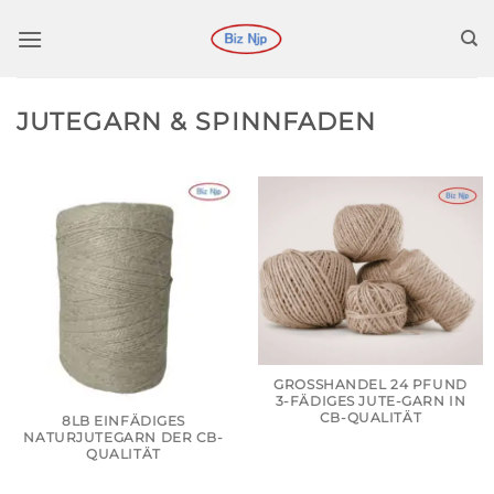
Zum
Inhalt
springen
JUTEGARN & SPINNFADEN
GROSSHANDEL 24 PFUND 3
-FÄDIGES JUTE-GARN IN C
B-QUALITÄT
8LB EINFÄDIGES
NATURJUTEGARN DER CB-
QUALITÄT