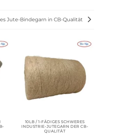
stes Jute-Bindegarn in CB-Qualität
H
10LB / 1-FÄDIGES SCHWERES
10LB / 2-
B-
INDUSTRIE-JUTEGARN DER CB-
HOCHWERTIGE
QUALITÄT
JUTE-