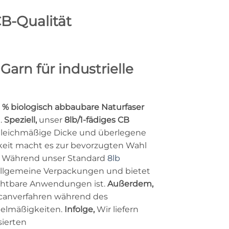
CB-Qualität
arn für industrielle
 % biologisch abbaubare Naturfaser
.
Speziell,
unser
8lb/1-fädiges CB
gleichmäßige Dicke und überlegene
eit macht es zur bevorzugten Wahl
. Während unser Standard
8lb
 allgemeine Verpackungen und bietet
sichtbare Anwendungen ist.
Außerdem,
 Scanverfahren während des
gelmäßigkeiten.
Infolge,
Wir liefern
sierten