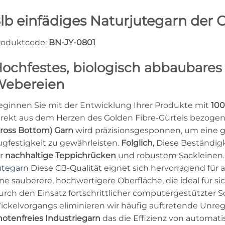
lb einfädiges Naturjutegarn der 
roduktcode:
BN-JY-0801
ochfestes, biologisch abbaubares G
Webereien
eginnen Sie mit der Entwicklung Ihrer Produkte mit
100
irekt aus dem Herzen des Golden Fibre-Gürtels bezogen
Cross Bottom) Garn
wird präzisionsgesponnen, um eine 
ugfestigkeit zu gewährleisten.
Folglich,
Diese Beständigk
ür
nachhaltige Teppichrücken
und robustem Sackleinen
utegarn
Diese CB-Qualität eignet sich hervorragend für
ine sauberere, hochwertigere Oberfläche, die ideal für 
urch den Einsatz fortschrittlicher computergestützter
ickelvorgangs eliminieren wir häufig auftretende Unre
notenfreies Industriegarn
das die Effizienz von automati