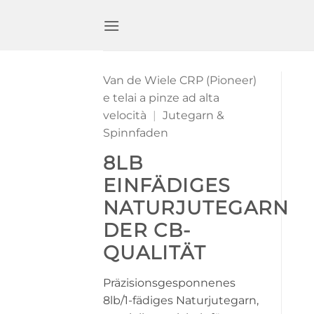
Zum
Inhalt
springen
Van de Wiele CRP (Pioneer)
e telai a pinze ad alta
velocità
|
Jutegarn &
Spinnfaden
8LB
EINFÄDIGES
NATURJUTEGARN
DER CB-
QUALITÄT
Präzisionsgesponnenes
8lb/1-fädiges Naturjutegarn,