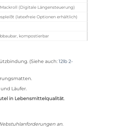
 Mackroll (Digitale Längensteuerung)
leißt (latexfreie Optionen erhältlich)
 abbaubar, kompostierbar
ützbindung. (Siehe auch:
12lb 2-
erungsmatten.
und Läufer.
tel in Lebensmittelqualität
.
n Webstuhlanforderungen an.