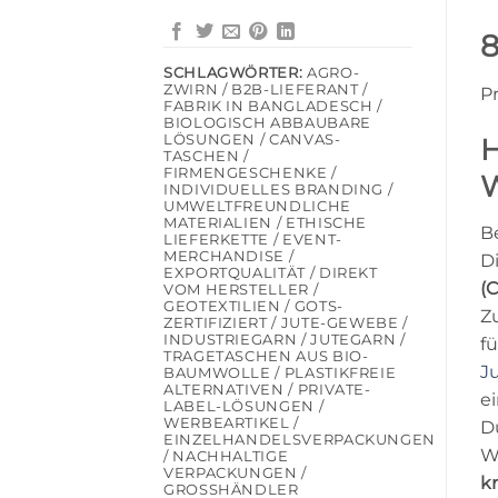
8
SCHLAGWÖRTER:
AGRO-
ZWIRN / B2B-LIEFERANT /
P
FABRIK IN BANGLADESCH /
BIOLOGISCH ABBAUBARE
LÖSUNGEN / CANVAS-
H
TASCHEN /
FIRMENGESCHENKE /
INDIVIDUELLES BRANDING /
UMWELTFREUNDLICHE
MATERIALIEN / ETHISCHE
B
LIEFERKETTE / EVENT-
MERCHANDISE /
D
EXPORTQUALITÄT / DIREKT
(
VOM HERSTELLER /
GEOTEXTILIEN / GOTS-
Z
ZERTIFIZIERT / JUTE-GEWEBE /
INDUSTRIEGARN / JUTEGARN /
f
TRAGETASCHEN AUS BIO-
J
BAUMWOLLE / PLASTIKFREIE
ALTERNATIVEN / PRIVATE-
e
LABEL-LÖSUNGEN /
WERBEARTIKEL /
D
EINZELHANDELSVERPACKUNGEN
W
/ NACHHALTIGE
VERPACKUNGEN /
k
GROSSHÄNDLER