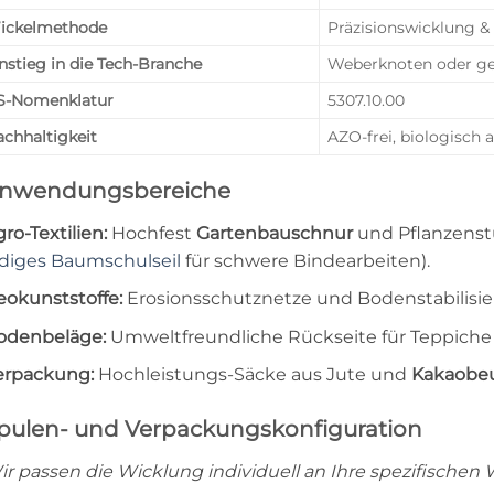
ickelmethode
Präzisionswicklung &
nstieg in die Tech-Branche
Weberknoten oder gesp
S-Nomenklatur
5307.10.00
chhaltigkeit
AZO-frei, biologisch
nwendungsbereiche
ro-Textilien:
Hochfest
Gartenbauschnur
und Pflanzenst
ädiges Baumschulseil
für schwere Bindearbeiten).
eokunststoffe:
Erosionsschutznetze und Bodenstabilisi
odenbeläge:
Umweltfreundliche Rückseite für Teppiche 
erpackung:
Hochleistungs-Säcke aus Jute und
Kakaobeu
pulen- und Verpackungskonfiguration
ir passen die Wicklung individuell an Ihre spezifische