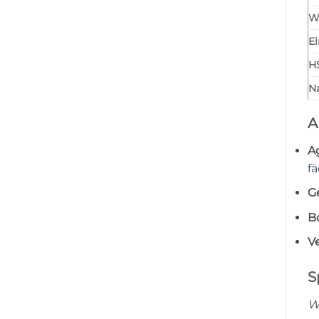
W
Ei
H
Na
A
Ag
f
G
B
V
S
W