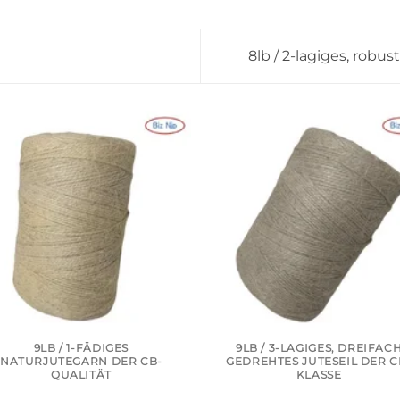
8lb / 2-lagiges, robu
9LB / 1-FÄDIGES
9LB / 3-LAGIGES, DREIFAC
NATURJUTEGARN DER CB-
GEDREHTES JUTESEIL DER C
QUALITÄT
KLASSE