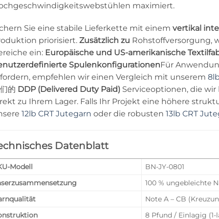
ochgeschwindigkeitswebstühlen maximiert.
ichern Sie eine stabile Lieferkette mit einem
vertikal int
oduktion priorisiert.
Zusätzlich zu
Rohstoffversorgung, wi
ereiche ein:
Europäische und US-amerikanische Textilfa
enutzerdefinierte Spulenkonfigurationen
Für Anwendunge
rfordern, empfehlen wir einen Vergleich mit unserem
8l
我们的
DDP (Delivered Duty Paid)
Serviceoptionen, die wir 
rekt zu Ihrem Lager. Falls Ihr Projekt eine höhere struktu
nsere
12lb CRT Jutegarn
oder die robusten
13lb CRT Jut
echnisches Datenblatt
KU-Modell
BN-JY-0801
aserzusammensetzung
100 % ungebleichte N
rnqualität
Note A – CB (Kreuzun
onstruktion
8 Pfund / Einlagig (1-