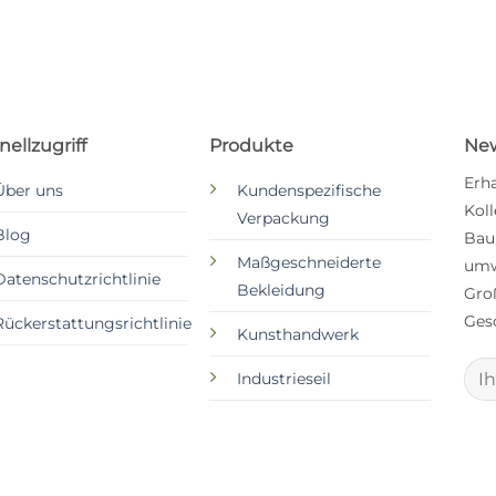
ellzugriff
Produkte
New
Erh
Über uns
Kundenspezifische
Koll
Verpackung
Blog
Bau
Maßgeschneiderte
umw
Datenschutzrichtlinie
Bekleidung
Gro
Ges
Rückerstattungsrichtlinie
Kunsthandwerk
Industrieseil