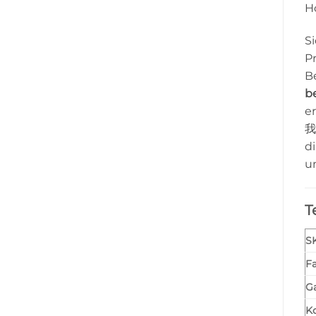
H
S
Pr
B
b
e
di
u
T
S
F
Ga
K