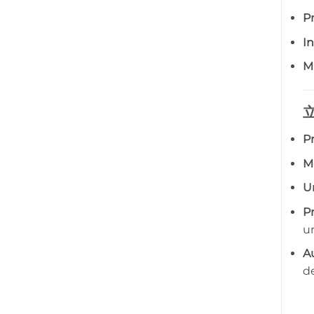
Pr
I
M
P
M
U
Pr
u
Au
d