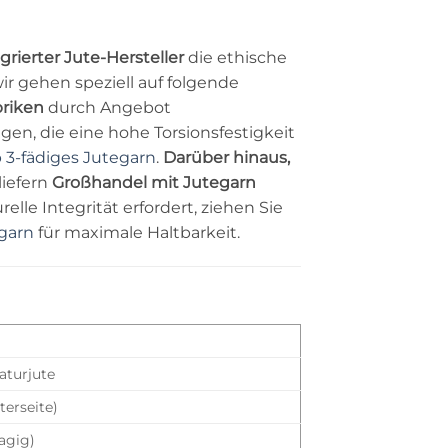
egrierter Jute-Hersteller
die ethische
r gehen speziell auf folgende
briken
durch Angebot
n, die eine hohe Torsionsfestigkeit
b 3-fädiges Jutegarn
.
Darüber hinaus,
liefern
Großhandel mit Jutegarn
relle Integrität erfordert, ziehen Sie
egarn
für maximale Haltbarkeit.
aturjute
terseite)
lagig)