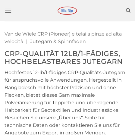
Zum
Inhalt
springen
Van de Wiele CRP (Pioneer) e telai a pinze ad alta
velocità
|
Jutegarn & Spinnfaden
CRP-QUALITÄT 12LB/1-FÄDIGES,
HOCHBELASTBARES JUTEGARN
Hochfestes 12-lb/1-fädiges CRP-Qualitäts-Jutegarn
für anspruchsvolle Anwendungen. Hergestellt in
Bangladesch mit höchster Präzision und ohne
Flecken, bietet dieses Garn maximale
Polverankerung für Teppiche und überragende
Haltbarkeit für Geotextilien und Industriesäcke.
Besuchen Sie unsere „Über uns“-Seite für
technische Daten oder kontaktieren Sie uns für
Angebote zum Export in großen Mengen.