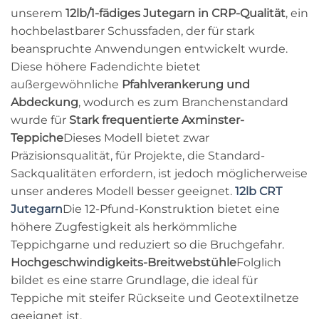
unserem
12lb/1-fädiges Jutegarn in CRP-Qualität
, ein
hochbelastbarer Schussfaden, der für stark
beanspruchte Anwendungen entwickelt wurde.
Diese höhere Fadendichte bietet
außergewöhnliche
Pfahlverankerung und
Abdeckung
, wodurch es zum Branchenstandard
wurde für
Stark frequentierte Axminster-
Teppiche
Dieses Modell bietet zwar
Präzisionsqualität, für Projekte, die Standard-
Sackqualitäten erfordern, ist jedoch möglicherweise
unser anderes Modell besser geeignet.
12lb CRT
Jutegarn
Die 12-Pfund-Konstruktion bietet eine
höhere Zugfestigkeit als herkömmliche
Teppichgarne und reduziert so die Bruchgefahr.
Hochgeschwindigkeits-Breitwebstühle
Folglich
bildet es eine starre Grundlage, die ideal für
Teppiche mit steifer Rückseite und Geotextilnetze
geeignet ist.