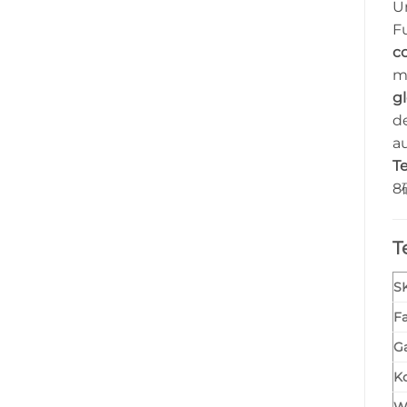
U
F
c
m
g
d
a
T
8
T
S
F
Ga
K
W