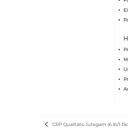
Pr
E
Pa
H
P
M
U
Pr
Au
CRP Qualitäts-Jutegarn (6 lb/1-fä