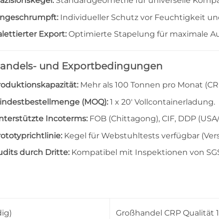
äzisionskegel:
Standardgeometrie für universelle Kompat
ingeschrumpft:
Individueller Schutz vor Feuchtigkeit u
lettierter Export:
Optimierte Stapelung für maximale A
andels- und Exportbedingungen
roduktionskapazität:
Mehr als 100 Tonnen pro Monat (CRP
indestbestellmenge (MOQ):
1 x 20′ Vollcontainerladung.
nterstützte Incoterms:
FOB (Chittagong), CIF, DDP (USA
ototyprichtlinie:
Kegel für Webstuhltests verfügbar (Ve
dits durch Dritte:
Kompatibel mit Inspektionen von SGS,
dig)
Großhandel CRP Qualität 1