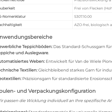
uberkeit
Frei von Flecken (Hoh
S-Nomenklatur
5307.10.00
chhaltigkeit
AZO-frei, biologisch
nwendungsbereiche
ewerbliche Teppichböden:
Das Standard-Schussgarn für
eppiche und Auslegware
.
utomatisiertes Weben:
Entwickelt für Van de Wiele Pio
chnische Textilien:
Gleichbleibend starkes Garn für indus
otextilien:
Präzisionsgarn für standardisierte Erosionss
pulen- und Verpackungskonfiguration
ir passen die Wicklung individuell an Ihre spezifische A