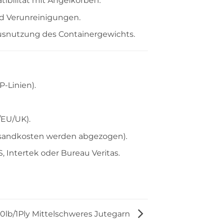
ibilität mit Angelkörben.
nd Verunreinigungen.
usnutzung des Containergewichts.
-Linien).
/EU/UK).
rsandkosten werden abgezogen).
 Intertek oder Bureau Veritas.
0lb/1Ply Mittelschweres Jutegarn