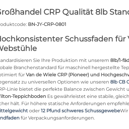
roßhandel CRP Qualität 8lb Stan
roduktcode:
BN-JY-CRP-0801
ochkonsistenter Schussfaden für 
ebstühle
tandardisieren Sie Ihre Produktion mit unserem
8lb/1-fä
lobale Branchenstandard für maschinell hergestellte Tep
ptimiert für
Van de Wiele CRP (Pioneer) und Hochgesch
egensatz zu universellen Optionen wie unseren
8lb CB 
RP-Linie bietet die perfekte Balance zwischen Gewicht 
ilton-Teppichboden
Es gewährleistet eine stabile, glei
icher hält. Für höhere statische Anforderungen empfehl
ittelgewicht
oder
12 Pfund schweres Schussgewebe
Wir
indfaden
für Verpackungsanforderungen.