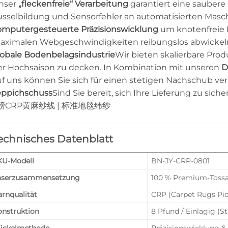
nser
„fleckenfreie“ Verarbeitung
garantiert eine saubere
usselbildung und Sensorfehler an automatisierten Masc
omputergesteuerte Präzisionswicklung
um knotenfreie K
aximalen Webgeschwindigkeiten reibungslos abwickeln la
lobale Bodenbelagsindustrie
Wir bieten skalierbare Pro
er Hochsaison zu decken. In Kombination mit unseren
D
uf uns können Sie sich für einen stetigen Nachschub ver
eppichschuss
Sind Sie bereit, sich Ihre Lieferung zu sic
磅CRP黄麻纱线 | 标准地毯纬纱
echnisches Datenblatt
KU-Modell
BN-JY-CRP-0801
aserzusammensetzung
100 % Premium-Toss
rnqualität
CRP (Carpet Rugs Pi
onstruktion
8 Pfund / Einlagig (S
ickelmethode
Präzisionswicklung &