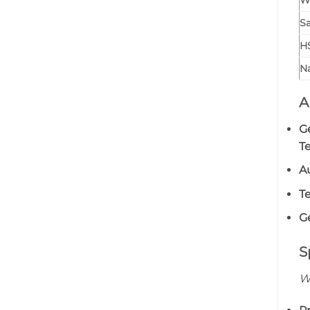
Sa
H
Na
A
G
T
A
Te
Ge
S
W