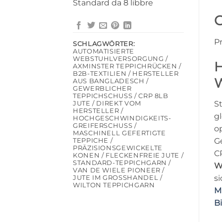
Standard da 8 libbre
G
P
SCHLAGWÖRTER:
AUTOMATISIERTE
WEBSTUHLVERSORGUNG /
H
AXMINSTER TEPPICHRÜCKEN /
B2B-TEXTILIEN / HERSTELLER
W
AUS BANGLADESCH /
GEWERBLICHER
TEPPICHSCHUSS / CRP 8LB
S
JUTE / DIREKT VOM
HERSTELLER /
g
HOCHGESCHWINDIGKEITS-
GREIFERSCHUSS /
o
MASCHINELL GEFERTIGTE
G
TEPPICHE /
PRÄZISIONSGEWICKELTE
C
KONEN / FLECKENFREIE JUTE /
STANDARD-TEPPICHGARN /
W
VAN DE WIELE PIONEER /
s
JUTE IM GROSSHANDEL / W
ILTON TEPPICHGARN
M
B