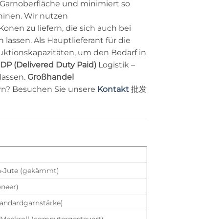
 Garnoberfläche und minimiert so
hinen. Wir nutzen
onen zu liefern, die sich auch bei
ssen. Als Hauptlieferant für die
duktionskapazitäten, um den Bedarf in
DP (Delivered Duty Paid)
Logistik –
lassen.
Großhandel
hern? Besuchen Sie unsere
Kontakt
批发
a-Jute (gekämmt)
oneer)
tandardgarnstärke)
 Mackroll (computergesteuert)