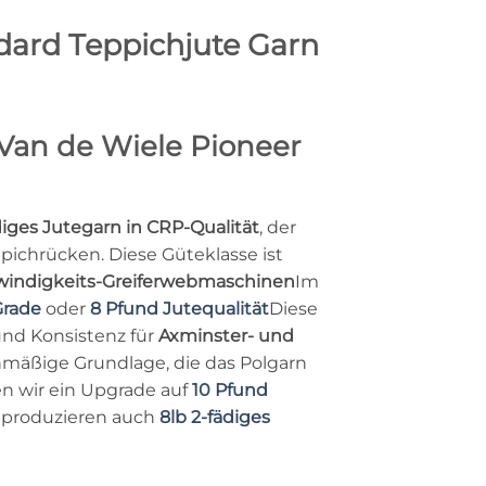
dard Teppichjute Garn
Van de Wiele Pioneer
diges Jutegarn in CRP-Qualität
, der
pichrücken. Diese Güteklasse ist
windigkeits-Greiferwebmaschinen
Im
Grade
oder
8 Pfund Jutequalität
Diese
und Konsistenz für
Axminster- und
chmäßige Grundlage, die das Polgarn
en wir ein Upgrade auf
10 Pfund
 produzieren auch
8lb 2-fädiges