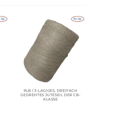
9LB / 3-LAGIGES, DREIFACH
10LB / 1-FÄDI
-
GEDREHTES JUTESEIL DER CB-
INDUSTRIE-JUT
KLASSE
QUAL