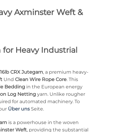
avy Axminster Weft &
for Heavy Industrial
16lb CRX Jutegarn
, a premium heavy-
t
Und
Clean Wire Rope Core
. This
le Bedding
in the European energy
ion Log Netting
yarn. Unlike rougher
quired for automated machinery. To
 our
Über uns
Seite.
arn
is a powerhouse in the woven
inster Weft
, providing the substantial