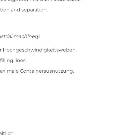
ation and separation.
strial machinery.
 für Hochgeschwindigkeitsweben.
lling lines.
maximale Containerausnutzung.
ltlich.