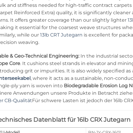
lk and stiffness needed for high-traffic contract carpets
arpet Reinforced Extra) quality, it is significantly clean
rns. It offers greater coverage than our slightly lighter
13
aking it essential for the coarsest weave structures wh
milarly, while our
13lb CRT Jutegarn
is excellent for pack
recision weaving.
able & Geo-Technical Engineering:
In the industrial sector
ope Core
. It cushions steel strands in elevator and minin
troducing grit or impurities. It is also widely specified as
nterseekabel
, where it acts as a sustainable, non-conducti
ngle-ply yarn is woven into
Biodegradable Erosion Log N
einere Anwendungen unsere Produkte in Betracht zieh
er CB-Qualität
Für schwere Lasten ist jedoch der 16lb CR
echnisches Datenblatt für 16lb CRX Jutegarn
KU-Modell
BN-JY-CRX-1601