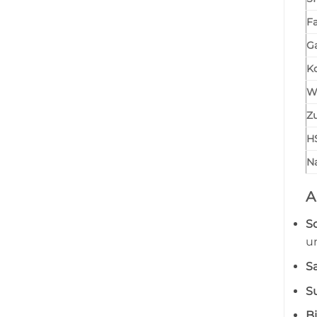
F
Ga
K
W
Zu
H
Na
A
S
u
S
S
B