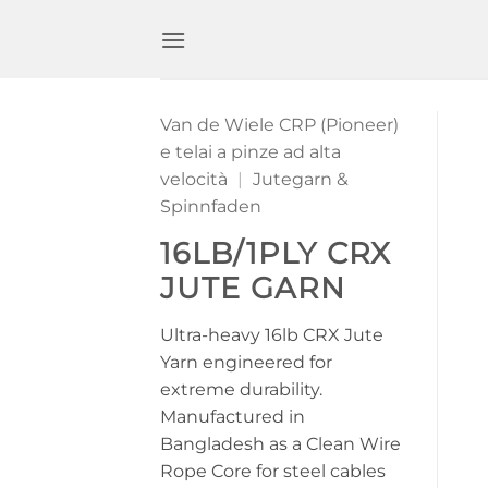
Zum
Inhalt
springen
Van de Wiele CRP (Pioneer)
e telai a pinze ad alta
velocità
|
Jutegarn &
Spinnfaden
16LB/1PLY CRX
JUTE GARN
Ultra-heavy 16lb CRX Jute
Yarn engineered for
extreme durability.
Manufactured in
Bangladesh as a Clean Wire
Rope Core for steel cables