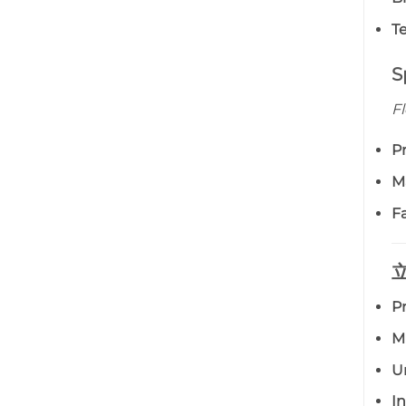
Te
S
Fl
Pr
M
F
P
M
U
I