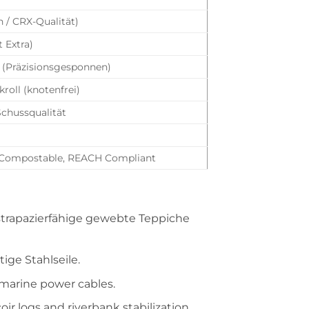
n / CRX-Qualität)
 Extra)
g (Präzisionsgesponnen)
roll (knotenfrei)
chussqualität
 Compostable, REACH Compliant
 strapazierfähige gewebte Teppiche
ige Stahlseile.
r marine power cables.
ir logs and riverbank stabilization.