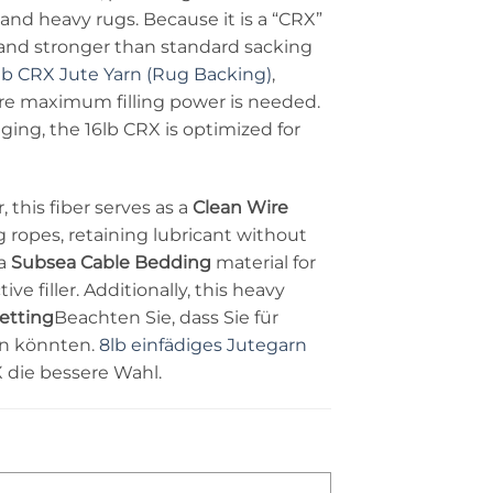
 and heavy rugs. Because it is a “CRX”
er and stronger than standard sacking
lb CRX Jute Yarn (Rug Backing)
,
ere maximum filling power is needed.
aging, the 16lb CRX is optimized for
, this fiber serves as a
Clean Wire
g ropes, retaining lubricant without
 a
Subsea Cable Bedding
material for
ve filler. Additionally, this heavy
etting
Beachten Sie, dass Sie für
en könnten.
8lb einfädiges Jutegarn
X die bessere Wahl.