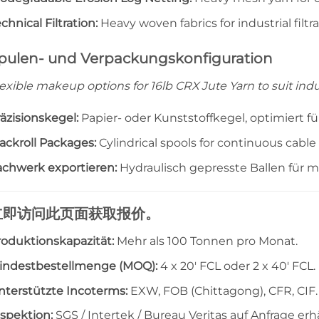
chnical Filtration:
Heavy woven fabrics for industrial filtr
pulen- und Verpackungskonfiguration
exible makeup options for 16lb CRX Jute Yarn to suit indu
äzisionskegel:
Papier- oder Kunststoffkegel, optimiert
ackroll Packages:
Cylindrical spools for continuous cable fi
achwerk exportieren:
Hydraulisch gepresste Ballen für 
立即访问此页面获取报价。
roduktionskapazität:
Mehr als 100 Tonnen pro Monat.
indestbestellmenge (MOQ):
4 x 20′ FCL oder 2 x 40′ FCL.
nterstützte Incoterms:
EXW, FOB (Chittagong), CFR, CIF.
nspektion:
SGS / Intertek / Bureau Veritas auf Anfrage erhä