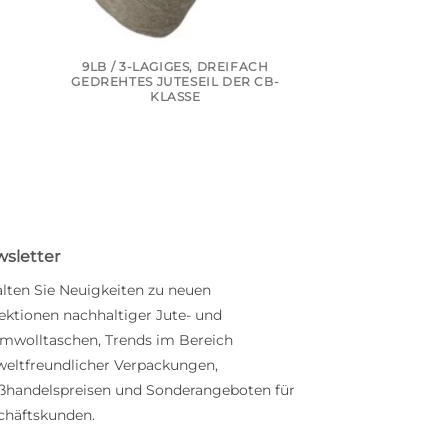
9LB / 3-LAGIGES, DREIFACH
10LB / 1-FÄDI
-
GEDREHTES JUTESEIL DER CB-
INDUSTRIE-JUT
KLASSE
QUAL
sletter
alten Sie Neuigkeiten zu neuen
ektionen nachhaltiger Jute- und
mwolltaschen, Trends im Bereich
eltfreundlicher Verpackungen,
ßhandelspreisen und Sonderangeboten für
chäftskunden.