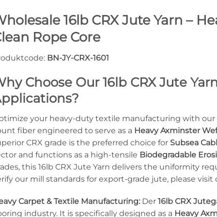
holesale 16lb CRX Jute Yarn – He
lean Rope Core
roduktcode:
BN-JY-CRX-1601
hy Choose Our 16lb CRX Jute Yarn 
pplications?
ptimize your heavy-duty textile manufacturing with our
ount fiber engineered to serve as a
Heavy Axminster Wef
perior CRX grade is the preferred choice for
Subsea Cab
ctor and functions as a high-tensile
Biodegradable Eros
ades, this 16lb CRX Jute Yarn delivers the uniformity re
rify our mill standards for export-grade jute, please visit
eavy Carpet & Textile Manufacturing:
Der
16lb CRX Juteg
ooring industry. It is specifically designed as a
Heavy Axm