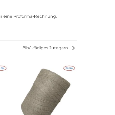
ür eine Proforma-Rechnung.
8lb/1-fädiges Jutegarn