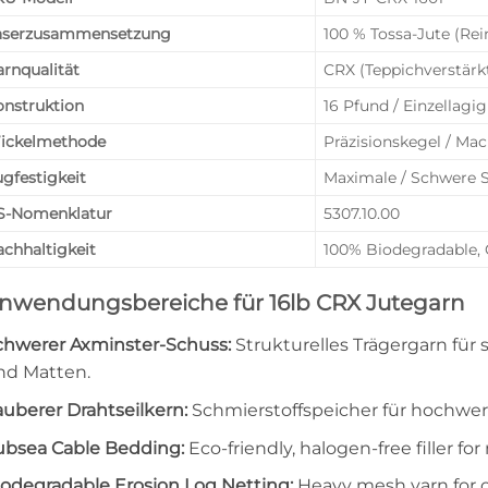
aserzusammensetzung
100 % Tossa-Jute (Rei
rnqualität
CRX (Teppichverstärkt
onstruktion
16 Pfund / Einzellagi
ickelmethode
Präzisionskegel / Mack
gfestigkeit
Maximale / Schwere S
S-Nomenklatur
5307.10.00
chhaltigkeit
100% Biodegradable,
nwendungsbereiche für 16lb CRX Jutegarn
chwerer Axminster-Schuss:
Strukturelles Trägergarn für
nd Matten.
auberer Drahtseilkern:
Schmierstoffspeicher für hochwert
ubsea Cable Bedding:
Eco-friendly, halogen-free filler fo
iodegradable Erosion Log Netting:
Heavy mesh yarn for co