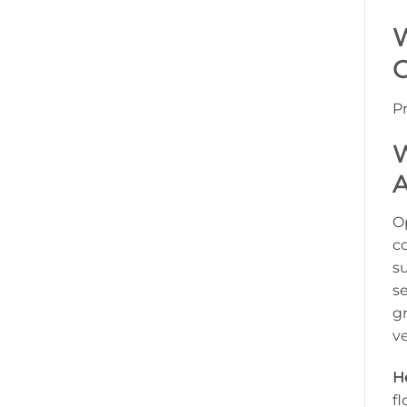
W
C
P
W
A
O
c
su
se
gr
ve
H
fl