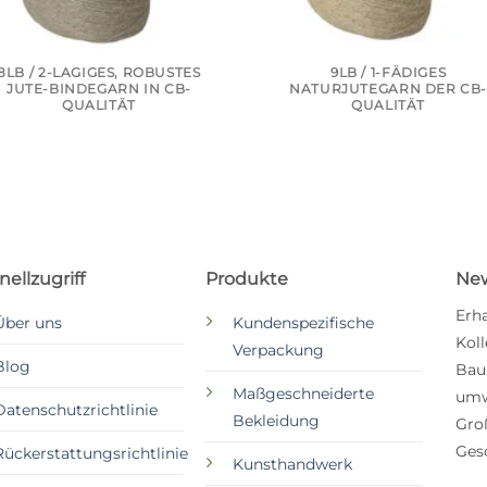
8LB / 2-LAGIGES, ROBUSTES
9LB / 1-FÄDIGES
JUTE-BINDEGARN IN CB-
NATURJUTEGARN DER CB
QUALITÄT
QUALITÄT
ellzugriff
Produkte
New
Erh
Über uns
Kundenspezifische
Koll
Verpackung
Blog
Bau
Maßgeschneiderte
umw
Datenschutzrichtlinie
Bekleidung
Gro
Ges
Rückerstattungsrichtlinie
Kunsthandwerk