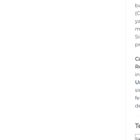
bu
(C
ya
m
Si
p
C
R
in
U
si
f
d
T
S