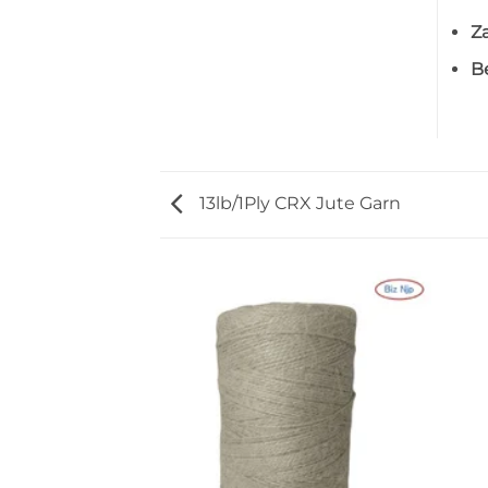
Z
Be
13lb/1Ply CRX Jute Garn