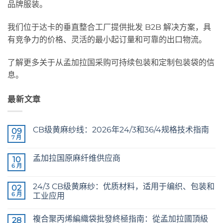
品牌服装。
我们位于达卡的垂直整合工厂提供批发 B2B 解决方案，具
有竞争力的价格、灵活的最小起订量和可靠的出口物流。
了解更多关于从孟加拉国采购可持续包装和定制包装袋的信
息。
最新文章
CB级黄麻纱线：2026年24/3和36/4规格技术指南
09
7 月
CB
无
Grade
评
Jute
论
孟加拉国原麻纤维供应商
10
Yarn:
The
6 月
Raw
无
Technical
Jute
评
2026
Fibre
论
Guide
24/3 CB级黄麻纱：优质材料，适用于编织、包装和
02
Supplier
to
Bangladesh
6 月
工业应用
24/3
and
24/3
无
36/4
CB
评
Configurations
複合聚丙烯編織袋批發終極指南：從孟加拉國頂級
Grade
28
论