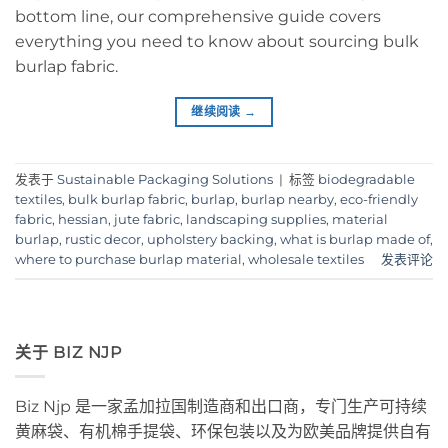
bottom line, our comprehensive guide covers
everything you need to know about sourcing bulk
burlap fabric.
继续阅读
→
发表于
Sustainable Packaging Solutions
|
标签
biodegradable
textiles
,
bulk burlap fabric
,
burlap
,
burlap nearby
,
eco-friendly
fabric
,
hessian
,
jute fabric
,
landscaping supplies
,
material
burlap
,
rustic decor
,
upholstery backing
,
what is burlap made of
,
where to purchase burlap material
,
wholesale textiles
发表评论
关于 BIZ NJP
Biz Njp 是一家孟加拉国制造商和出口商，专门生产可持续
黄麻袋、有机棉手提袋、环保包装以及为欧美品牌提供自有