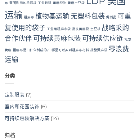
LDP 美国
布
堅固耐用的手提袋
工业包装
黄麻织物
黄麻土豆袋
运输
植物基运输
无塑料包装
可重
粗麻布
促销品
复使用的袋子
战略采购
工业用粗麻布袋
批发黄麻袋
土豆袋
合作伙伴
可持续黄麻包装
可持续供应链
批发
零浪费
黄麻
粗麻布是由什么制成的？
哪里可以买到粗麻布材料
批發黃麻袋
运输
分类
定制服装
(7)
室内和花园装饰
(6)
可持续包装解决方案
(14)
归档