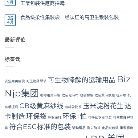
Jute
5 月
工業包裝供應商採購
Yarn:
Premium
The
无
Quality
Ultimate
评
食品级柔性集装袋：经认证的高卫生散装包装
for
Guide
25
论
Weaving,
to
4 月
Food
无
Packaging
Laminated
Grade
评
and
PP
FIBC
论
Industrial
Woven
Bag:
Applications
Bags
最新评论
Certified
Wholesale:
High-
Sourcing
Hygiene
from
Bulk
a
Packaging
Premier
标签云
Industrial
Packaging
Supplier
in
Biz
Bangladesh
可生物降解的运输用品
农业用黄麻袋
可生物降解袋
Njp集团
咖啡用黄麻袋
散装粗麻布
散装棉袋
散裝黃麻供應
粗麻布
帆
CB级黄麻纱线
玉米淀粉花生
达
布手提袋
咖啡袋批发
卡制造
环保袋
环保T恤
环保面料
可持续农业包装
可生物降解包
符合ESG标准的包装
装
活動贈品
渔夫肋排
食品级包装
重型粗麻