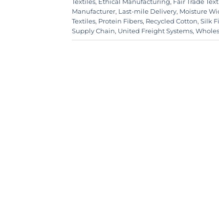
Textiles
,
Ethical Manufacturing
,
Fair Trade Text
Manufacturer
,
Last-mile Delivery
,
Moisture Wi
Textiles
,
Protein Fibers
,
Recycled Cotton
,
Silk 
Supply Chain
,
United Freight Systems
,
Wholes