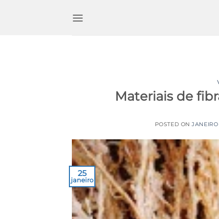
Ir
para
o
conteúdo
Materiais de fibr
POSTED ON
JANEIRO 
25
janeiro