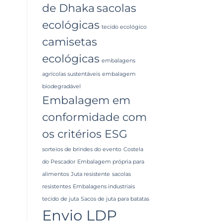
de Dhaka
sacolas
ecológicas
tecido ecológico
camisetas
ecológicas
embalagens
agrícolas sustentáveis
embalagem
biodegradável
Embalagem em
conformidade com
os critérios ESG
sorteios de brindes do evento
Costela
do Pescador
Embalagem própria para
alimentos
Juta resistente
sacolas
resistentes
Embalagens industriais
tecido de juta
Sacos de juta para batatas
Envio LDP