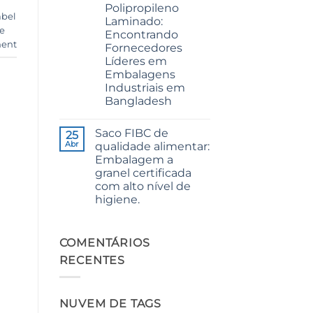
Polipropileno
Premium
abel
Quality
Laminado:
for
e
Encontrando
Weaving,
ent
Packaging
Fornecedores
and
Líderes em
Industrial
Applications
Embalagens
Industriais em
Bangladesh
Sem
comentários
Saco FIBC de
em
25
The
Abr
qualidade alimentar:
Ultimate
Embalagem a
Guide
to
granel certificada
Laminated
com alto nível de
PP
Woven
higiene.
Bags
Sem
Wholesale:
comentários
Sourcing
em
from
Food
COMENTÁRIOS
a
Grade
Premier
RECENTES
FIBC
Industrial
Bag:
Packaging
Certified
Supplier
High-
in
Hygiene
Bangladesh
NUVEM DE TAGS
Bulk
Packaging