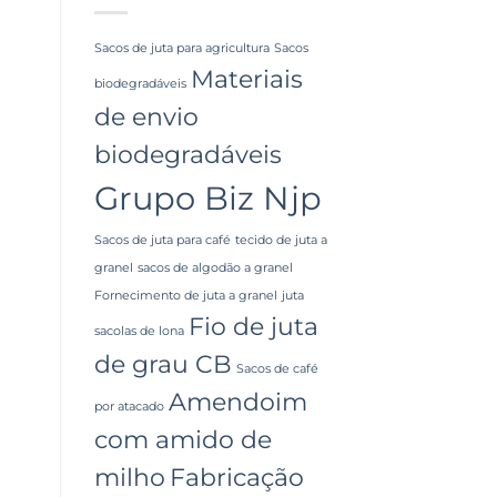
Sacos de juta para agricultura
Sacos
Materiais
biodegradáveis
de envio
biodegradáveis
Grupo Biz Njp
Sacos de juta para café
tecido de juta a
granel
sacos de algodão a granel
Fornecimento de juta a granel
juta
Fio de juta
sacolas de lona
de grau CB
Sacos de café
Amendoim
por atacado
com amido de
milho
Fabricação