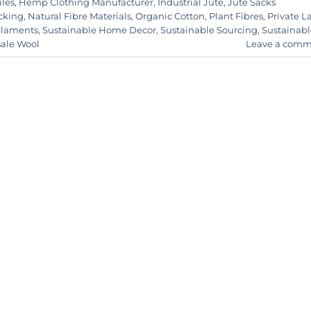
iles
,
Hemp Clothing Manufacturer
,
Industrial Jute
,
Jute Sacks
cking
,
Natural Fibre Materials
,
Organic Cotton
,
Plant Fibres
,
Private L
Filaments
,
Sustainable Home Decor
,
Sustainable Sourcing
,
Sustainabl
ale Wool
Leave a comm