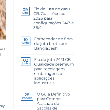
Fio de juta de grau
09
julho
CB: Guia técnico
2026 para
configurações 24/3 e
36/4
Sem
comentários
Fornecedor de fibra
em
10
CB
junho
de juta bruta em
Grade
Bangladesh
ion
Jute
Yarn:
Sem
l
The
comentários
Technical
Fio de juta 24/3 CB:
em
02
2026
Raw
junho
Qualidade premium
Guide
Jute
to
para tecelagem,
Fibre
24/3
Supplier
embalagens e
and
Bangladesh
36/4
aplicações
Configurations
industriais.
Sem
comentários
O Guia Definitivo
em
28
24/3
Poderia
para Compra
CB
Atacado de
Grade
dly
Jute
Sacolas de
Yarn: