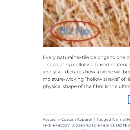
Every natural textile belongs to one o
—separating cellulose-based materials
and silk—dictates how a fabric will br
moisture-wicking “hollow straws” of li
physical shape of the fibre is the ulti
Posted in
Custom Apparel
|
Tagged
Animal F
Textile Factory
,
Biodegradable Fabrics
,
Biz Njp