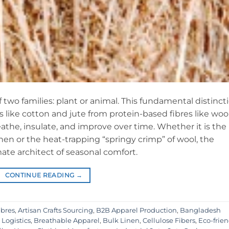
f two families: plant or animal. This fundamental distinct
 like cotton and jute from protein-based fibres like woo
eathe, insulate, and improve over time. Whether it is the
nen or the heat-trapping “springy crimp” of wool, the
mate architect of seasonal comfort.
CONTINUE READING
→
ibres
,
Artisan Crafts Sourcing
,
B2B Apparel Production
,
Bangladesh
 Logistics
,
Breathable Apparel
,
Bulk Linen
,
Cellulose Fibers
,
Eco-frien