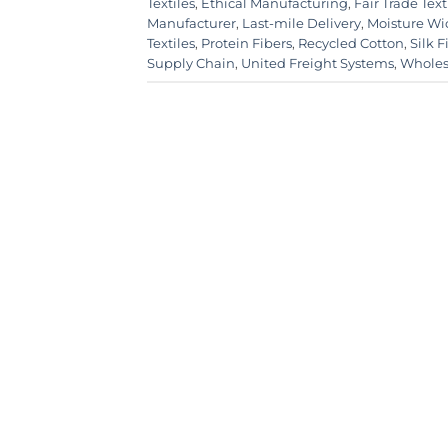
Textiles
,
Ethical Manufacturing
,
Fair Trade Text
Manufacturer
,
Last-mile Delivery
,
Moisture Wi
Textiles
,
Protein Fibers
,
Recycled Cotton
,
Silk 
Supply Chain
,
United Freight Systems
,
Wholes