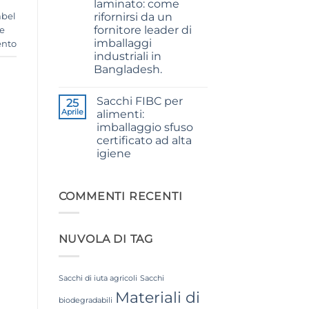
laminato: come
Premium
Quality
rifornirsi da un
abel
for
fornitore leader di
e
Weaving,
Packaging
imballaggi
ento
and
industriali in
Industrial
Applications
Bangladesh.
Nessun
commento
Sacchi FIBC per
su
25
The
Aprile
alimenti:
Ultimate
imballaggio sfuso
Guide
to
certificato ad alta
Laminated
igiene
PP
Woven
Nessun
Bags
commento
Wholesale:
su
Sourcing
Food
COMMENTI RECENTI
from
Grade
a
FIBC
Premier
Bag:
Industrial
Certified
Packaging
NUVOLA DI TAG
High-
Supplier
Hygiene
in
Bulk
Bangladesh
Packaging
Sacchi di iuta agricoli
Sacchi
Materiali di
biodegradabili