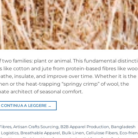
f two families: plant or animal. This fundamental distinct
 like cotton and jute from protein-based fibres like woo
eathe, insulate, and improve over time. Whether it is the
nen or the heat-trapping “springy crimp” of wool, the
mate architect of seasonal comfort.
CONTINUA A LEGGERE
→
Fibres
,
Artisan Crafts Sourcing
,
B2B Apparel Production
,
Bangladesh
 Logistics
,
Breathable Apparel
,
Bulk Linen
,
Cellulose Fibers
,
Eco-frien