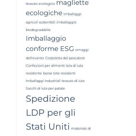
magliette
tessuto ecologico
ecologiche
imballaggi
agricoli sostenibili
imballaggio
biodegradabile
Imballaggio
conforme ESG
omaggi
dell'evento
Costoletta del pescatore
Confezioni per alimenti
tela di iuta
resistente
borse tote resistenti
Imballaggi industriali
tessuto di iuta
Sacchi di iuta per patate
Spedizione
LDP per gli
Stati Uniti
materiale di