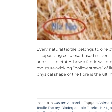
Every natural textile belongs to one o
—separating cellulose-based materials
and silk—dictates how a fabric will br
moisture-wicking “hollow straws” of li
physical shape of the fibre is the ulti
Inserito in
Custom Apparel
|
Taggato
Animal 
Textile Factory
,
Biodegradable Fabrics
,
Biz Njp