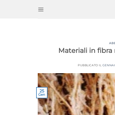
Salta
ai
contenuti
AB
Materiali in fibra 
PUBBLICATO IL
GENNAIO
25
Gen