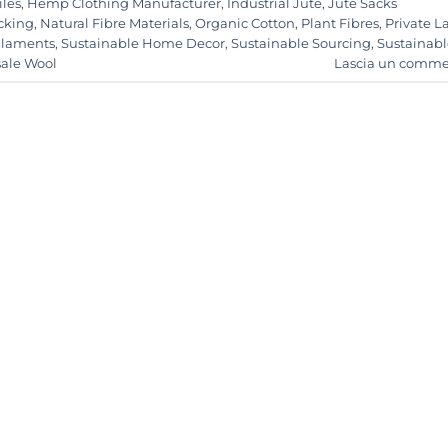
iles
,
Hemp Clothing Manufacturer
,
Industrial Jute
,
Jute Sacks
cking
,
Natural Fibre Materials
,
Organic Cotton
,
Plant Fibres
,
Private L
Filaments
,
Sustainable Home Decor
,
Sustainable Sourcing
,
Sustainabl
ale Wool
Lascia un comm