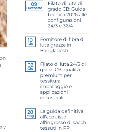
Filato di iuta di
09
Lucchetto
grado CB: Guida
tecnica 2026 alle
configurazioni
24/3 e 36/4
Nessun
commento
Fornitore di fibra di
su
10
CB
Giu
iuta grezza in
Grade
Bangladesh
Jute
Yarn:
Nessun
ion
The
commento
Technical
Filato di iuta 24/3 di
su
02
l
2026
Raw
Giu
grado CB: qualità
Guide
Jute
to
premium per
Fibre
24/3
Supplier
tessitura,
and
Bangladesh
36/4
imballaggio e
Configurations
applicazioni
industriali.
Nessun
commento
La guida definitiva
su
28
24/3
Mag
all'acquisto
CB
all'ingrosso di sacchi
Grade
Jute
dly
tessuti in PP
Yarn: