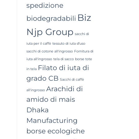
spedizione
Biz
biodegradabili
Njp Group
sacchi di
iuta per il caffè
tessuto di iuta sfuso
sacchi di cotone all'ingrosso
Fornitura di
iuta all'ingrosso
tela di sacco
borse tote
Filato di iuta di
in tela
grado CB
Sacchi di caffè
Arachidi di
all'ingrosso
amido di mais
Dhaka
Manufacturing
borse ecologiche