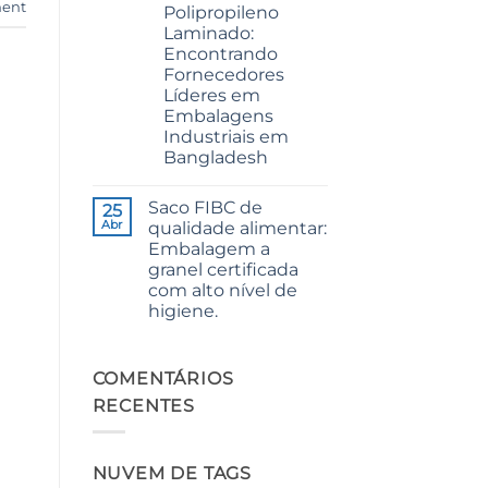
ent
Polipropileno
Premium
Quality
Laminado:
for
Encontrando
Weaving,
Packaging
Fornecedores
and
Líderes em
Industrial
Applications
Embalagens
Industriais em
Bangladesh
Sem
comentários
Saco FIBC de
em
25
The
Abr
qualidade alimentar:
Ultimate
Embalagem a
Guide
to
granel certificada
Laminated
com alto nível de
PP
Woven
higiene.
Bags
Sem
Wholesale:
comentários
Sourcing
em
from
Food
COMENTÁRIOS
a
Grade
Premier
RECENTES
FIBC
Industrial
Bag:
Packaging
Certified
Supplier
High-
in
Hygiene
Bangladesh
NUVEM DE TAGS
Bulk
Packaging