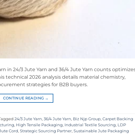
 in 24/3 Jute Yarn and 36/4 Jute Yarn counts optimize
 technical 2026 analysis details material chemistry,
rocurement strategies for B2B buyers.
CONTINUE READING
→
Tagged
24/3 Jute Yarn
,
36/4 Jute Yarn
,
Biz Njp Group
,
Carpet Backing
cturing
,
High Tensile Packaging
,
Industrial Textile Sourcing
,
LDP
 Jute Cord
,
Strategic Sourcing Partner
,
Sustainable Jute Packaging