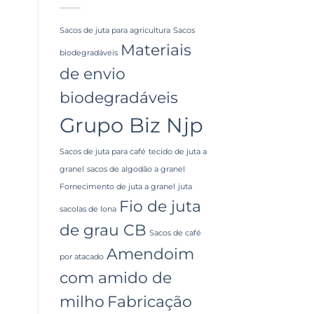
Sacos de juta para agricultura
Sacos
Materiais
biodegradáveis
de envio
biodegradáveis
Grupo Biz Njp
Sacos de juta para café
tecido de juta a
granel
sacos de algodão a granel
Fornecimento de juta a granel
juta
Fio de juta
sacolas de lona
de grau CB
Sacos de café
Amendoim
por atacado
com amido de
milho
Fabricação