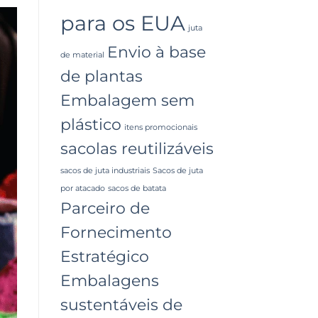
para os EUA
juta
Envio à base
de material
de plantas
Embalagem sem
plástico
itens promocionais
sacolas reutilizáveis
sacos de juta industriais
Sacos de juta
por atacado
sacos de batata
Parceiro de
Fornecimento
Estratégico
Embalagens
sustentáveis ​​de