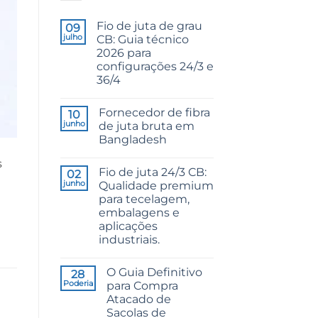
Fio de juta de grau
09
julho
CB: Guia técnico
2026 para
configurações 24/3 e
36/4
Sem
comentários
Fornecedor de fibra
em
10
CB
junho
de juta bruta em
Grade
Bangladesh
Jute
Yarn:
Sem
The
s
comentários
Technical
Fio de juta 24/3 CB:
em
02
2026
Raw
junho
Qualidade premium
Guide
Jute
to
para tecelagem,
Fibre
24/3
Supplier
embalagens e
and
Bangladesh
36/4
aplicações
Configurations
industriais.
Sem
comentários
O Guia Definitivo
em
28
24/3
Poderia
para Compra
CB
Atacado de
Grade
Jute
Sacolas de
Yarn: