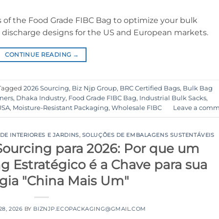
s of the Food Grade FIBC Bag to optimize your bulk
nd discharge designs for the US and European markets.
CONTINUE READING
→
Tagged
2026 Sourcing
,
Biz Njp Group
,
BRC Certified Bags
,
Bulk Bag
iners
,
Dhaka Industry
,
Food Grade FIBC Bag
,
Industrial Bulk Sacks
,
USA
,
Moisture-Resistant Packaging
,
Wholesale FIBC
Leave a comm
E INTERIORES E JARDINS
,
SOLUÇÕES DE EMBALAGENS SUSTENTÁVEIS
Sourcing para 2026: Por que um
g Estratégico é a Chave para sua
égia "China Mais Um"
8, 2026
BY
BIZNJP.ECOPACKAGING@GMAIL.COM