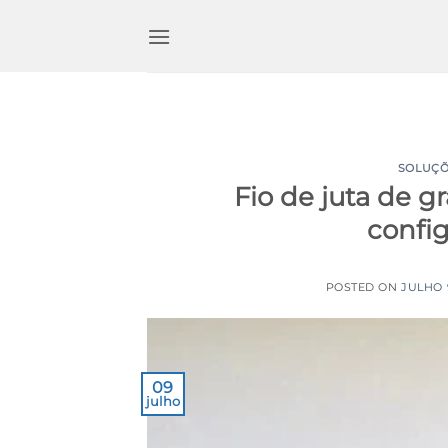
Ir
para
o
conteúdo
SOLUÇÕ
Fio de juta de g
config
POSTED ON
JULHO 
09
julho