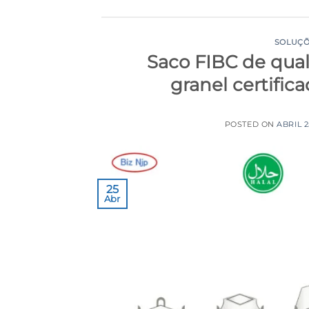
SOLUÇÕ
Saco FIBC de qua
granel certific
POSTED ON
ABRIL 2
25
Abr