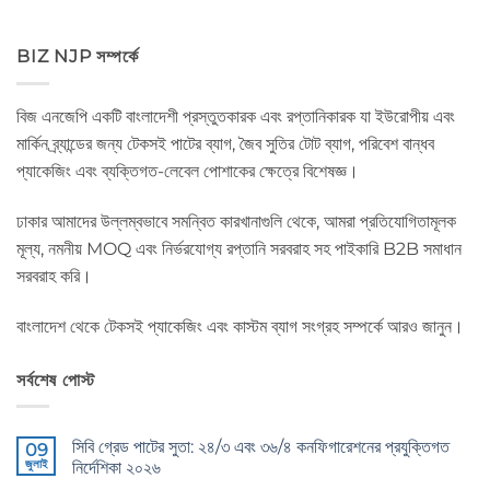
BIZ NJP সম্পর্কে
বিজ এনজেপি একটি বাংলাদেশী প্রস্তুতকারক এবং রপ্তানিকারক যা ইউরোপীয় এবং
মার্কিন ব্র্যান্ডের জন্য টেকসই পাটের ব্যাগ, জৈব সুতির টোট ব্যাগ, পরিবেশ বান্ধব
প্যাকেজিং এবং ব্যক্তিগত-লেবেল পোশাকের ক্ষেত্রে বিশেষজ্ঞ।
ঢাকার আমাদের উল্লম্বভাবে সমন্বিত কারখানাগুলি থেকে, আমরা প্রতিযোগিতামূলক
মূল্য, নমনীয় MOQ এবং নির্ভরযোগ্য রপ্তানি সরবরাহ সহ পাইকারি B2B সমাধান
সরবরাহ করি।
বাংলাদেশ থেকে টেকসই প্যাকেজিং এবং কাস্টম ব্যাগ সংগ্রহ সম্পর্কে আরও জানুন।
সর্বশেষ পোস্ট
সিবি গ্রেড পাটের সুতা: ২৪/৩ এবং ৩৬/৪ কনফিগারেশনের প্রযুক্তিগত
09
জুলাই
নির্দেশিকা ২০২৬
CB