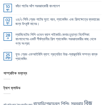
কোন
Grade
মন্তব্য
কাঁচা পাটের আঁশ সরবরাহকারী বাংলাদেশ
Jute
10
নেই
Yarn:
জুন
Raw
কোন
The
Jute
মন্তব্য
Technical
Fibre
নেই
2026
২৪/৩ সিবি গ্রেড পাটের সুতা: বয়ন, প্যাকেজিং এবং শিল্পক্ষেত্রে ব্যবহারের
02
Supplier
Guide
Bangladesh
জুন
জন্য উৎকৃষ্ট মানের।
to
এ
24/3
24/3
কোন
and
CB
মন্তব্য
36/4
ল্যামিনেটেড পিপি ওভেন ব্যাগ পাইকারি কেনার চূড়ান্ত নির্দেশিকা:
Grade
28
নেই
Configurations
Jute
মে
বাংলাদেশের একটি শীর্ষস্থানীয় শিল্প প্যাকেজিং সরবরাহকারীর কাছ থেকে
এ
Yarn:
পণ্য সংগ্রহ
Premium
Quality
The
কোন
for
Ultimate
মন্তব্য
Weaving,
ফুড গ্রেড এফআইবিসি ব্যাগ: প্রত্যয়িত উচ্চ-স্বাস্থ্যবিধি সম্পন্ন বাল্ক
Guide
25
নেই
Packaging
to
এপ্রিল
প্যাকেজিং
and
Laminated
Industrial
PP
Food
কোন
Applications
Woven
Grade
মন্তব্য
এ
Bags
FIBC
নেই
Wholesale:
Bag:
সাম্প্রতিক মন্তব্য
Sourcing
Certified
from
High-
a
Hygiene
Premier
Bulk
ট্যাগ ক্লাউড
Industrial
Packaging
Packaging
এ
Supplier
in
Bangladesh
বিজ
বায়োডিগ্রেডেবল শিপিং সরবরাহ
এ
কৃষি পাটের ব্যাগ
জৈব-পচনশীল বস্তা