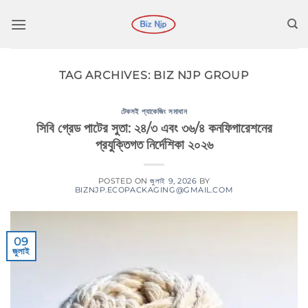
কন্টেন্টে
চলে
যান
TAG ARCHIVES:
BIZ NJP GROUP
টেকসই প্যাকেজিং সমাধান
সিবি গ্রেড পাটের সুতা: ২৪/৩ এবং ৩৬/৪ কনফিগারেশনের
প্রযুক্তিগত নির্দেশিকা ২০২৬
POSTED ON
জুলাই 9, 2026
BY
BIZNJP.ECOPACKAGING@GMAIL.COM
09
জুলাই