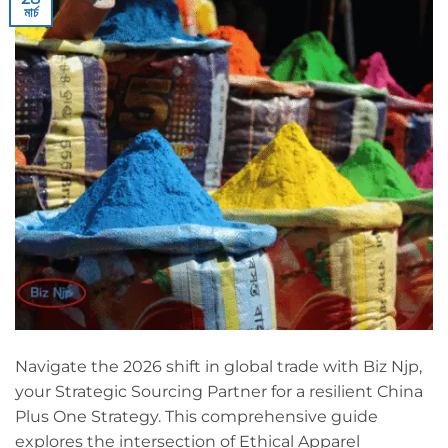
মার্চ
Navigate the 2026 shift in global trade with Biz Njp,
your Strategic Sourcing Partner for a resilient China
Plus One Strategy. This comprehensive guide
explores the intersection of Ethical Apparel