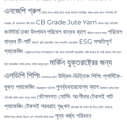
এনজেপি গ্রুপ
কফির জন্য পাটের ব্যাগ
বাল্ক বার্ল্যাপ ফ্যাব্রিক
বাল্ক তুলার ব্যাগ
পাইকারি পাট
CB Grade Jute Yarn
সরবরাহ
চট
ক্যানভাস টোট ব্যাগ
কফির বস্তা পাইকারি
কর্নস্টার্চ
ঢাকা উৎপাদন
পরিবেশ বান্ধব ব্যাগ
পরিবেশ
পরিবেশ-বান্ধব কাপড়
বান্ধব টি-শার্ট
ESG সম্মতিপূর্ণ
টেকসই কৃষি প্যাকেজিং
জৈব-পচনশীল প্যাকেজিং
প্যাকেজিং
অনুষ্ঠানের উপহার
ফিশারম্যান'স রিব
খাদ্য-উপযোগী প্যাকেজিং
ভারী কাজের চট
ভারী কাজের টোট ব্যাগ
মার্কিন যুক্তরাষ্ট্রের জন্য
শিল্প প্যাকেজিং
পাটের কাপড়
পাটের আলুর ব্যাগ
এলডিপি শিপিং
উদ্ভিদ-ভিত্তিক শিপিং
প্লাস্টিক-
উপাদানের বার্লাপ
মুক্ত প্যাকেজিং
পুনর্ব্যবহারযোগ্য ব্যাগ
প্রচারমূলক আইটেম
শিল্পজাত চটের বস্তা
কৌশলগত সোর্সিং অংশীদার
টেকসই পাট
পাইকারি পাটের বস্তা
আলুর বস্তা
প্যাকেজিং
টেকসই সরবরাহ শৃঙ্খল
পাইকারি পাট
বার্লাপ কী দিয়ে তৈরি?
বার্লাপের
শূন্য বর্জ্য পরিবহন
জিনিসপত্র কোথায় কিনতে হবে
পাইকারি পাটের বস্তা