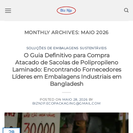
Ir
para
o
conteúdo
MONTHLY ARCHIVES:
MAIO 2026
SOLUÇÕES DE EMBALAGENS SUSTENTÁVEIS
O Guia Definitivo para Compra
Atacado de Sacolas de Polipropileno
Laminado: Encontrando Fornecedores
Líderes em Embalagens Industriais em
Bangladesh
POSTED ON
MAIO 28, 2026
BY
BIZNJP.ECOPACKAGING@GMAIL.COM
28