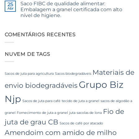
Saco FIBC de qualidade alimentar:
em
25
for
The
Weaving,
Abr
Embalagem a granel certificada com alto
Ultimate
Packaging
nível de higiene.
Guide
and
to
Industrial
Sem
Laminated
Applications
comentários
PP
em
Woven
Food
COMENTÁRIOS RECENTES
Bags
Grade
Wholesale:
FIBC
Sourcing
Bag:
from
Certified
a
NUVEM DE TAGS
High-
Premier
Hygiene
Industrial
Bulk
Packaging
Packaging
Supplier
Materiais de
in
Sacos de juta para agricultura
Sacos biodegradáveis
Bangladesh
Grupo Biz
envio biodegradáveis
Njp
Sacos de juta para café
tecido de juta a granel
sacos de algodão a
Fio de
granel
Fornecimento de juta a granel
juta
sacolas de lona
juta de grau CB
Sacos de café por atacado
Amendoim com amido de milho