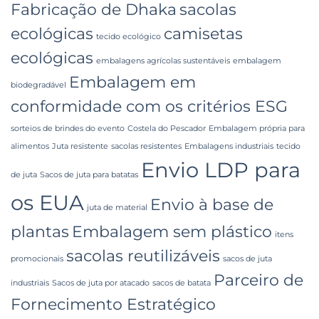
Fabricação de Dhaka
sacolas
ecológicas
camisetas
tecido ecológico
ecológicas
embalagens agrícolas sustentáveis
embalagem
Embalagem em
biodegradável
conformidade com os critérios ESG
sorteios de brindes do evento
Costela do Pescador
Embalagem própria para
alimentos
Juta resistente
sacolas resistentes
Embalagens industriais
tecido
Envio LDP para
de juta
Sacos de juta para batatas
os EUA
Envio à base de
juta de material
plantas
Embalagem sem plástico
itens
sacolas reutilizáveis
promocionais
sacos de juta
Parceiro de
industriais
Sacos de juta por atacado
sacos de batata
Fornecimento Estratégico