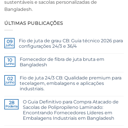
sustentáveis ​​e sacolas personalizadas de
Bangladesh.
ÚLTIMAS PUBLICAÇÕES
Fio de juta de grau CB: Guia técnico 2026 para
09
julho
configurações 24/3 e 36/4
Sem
comentários
Fornecedor de fibra de juta bruta em
em
10
CB
junho
Bangladesh
Grade
Jute
Sem
Yarn:
comentários
Fio de juta 24/3 CB: Qualidade premium para
The
em
02
Technical
Raw
junho
tecelagem, embalagens e aplicações
2026
Jute
industriais.
Guide
Fibre
to
Supplier
Sem
24/3
Bangladesh
comentários
and
O Guia Definitivo para Compra Atacado de
em
28
36/4
24/3
Poderia
Sacolas de Polipropileno Laminado:
Configurations
CB
Encontrando Fornecedores Líderes em
Grade
Jute
Embalagens Industriais em Bangladesh
Yarn:
Premium
Sem
Quality
comentários