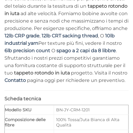
del telaio durante la tessitura di un
tappeto rotondo
in iuta
ad alte velocità. Forniamo bobine avvolte con
precisione e senza nodi che massimizzano i tempi di
produzione. Per esigenze specifiche, offriamo anche
12lb CRP grade
,
12lb CRT sacking thread
, O
10lb
industrial yarn
Per texture più fini, vedere il nostro
6lb precision count
O
spago a 2 capi da 8 libbre
.
Sfruttando i nostri prezzi competitivi garantiamo
una fornitura costante di supporto strutturale per il
tuo
tappeto rotondo in iuta
progetto. Visita il nostro
Contatto
pagina oggi per richiedere un preventivo.
Scheda tecnica
Modello SKU
BN-JY-CRM-1201
Composizione delle
100% Tossa/Juta Bianca di Alta
fibre
Qualità