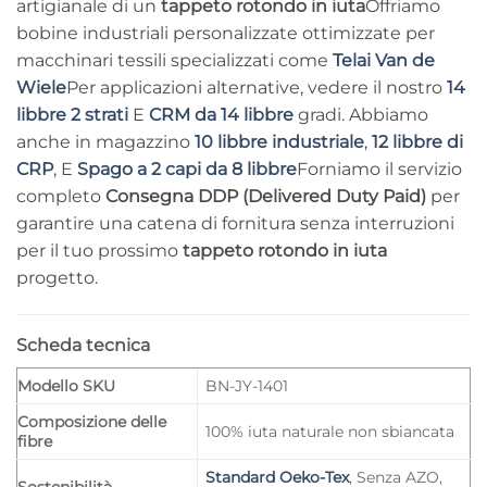
artigianale di un
tappeto rotondo in iuta
Offriamo
bobine industriali personalizzate ottimizzate per
macchinari tessili specializzati come
Telai Van de
Wiele
Per applicazioni alternative, vedere il nostro
14
libbre 2 strati
E
CRM da 14 libbre
gradi. Abbiamo
anche in magazzino
10 libbre industriale
,
12 libbre di
CRP
, E
Spago a 2 capi da 8 libbre
Forniamo il servizio
completo
Consegna DDP (Delivered Duty Paid)
per
garantire una catena di fornitura senza interruzioni
per il tuo prossimo
tappeto rotondo in iuta
progetto.
Scheda tecnica
Modello SKU
BN-JY-1401
Composizione delle
100% iuta naturale non sbiancata
fibre
Standard Oeko-Tex
, Senza AZO,
Sostenibilità