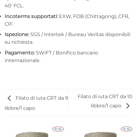
40′ FCL.
Incoterms supportati:
EXW, FOB (Chittagong), CFR,
CIF.
Ispezione:
SGS / Intertek / Bureau Veritas disponibili
su richiesta.
Pagamento:
SWIFT / Bonifico bancario
internazionale.
Filato di iuta CRT da 10
Filato di iuta CRT da 9
libbre/1 capo
libbre/1 capo