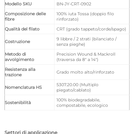
Modello SKU
BN-JY-CRT-0902
Composizione delle
100% iuta Tossa (doppio filo
fibre
rinforzato)
Qualità del filato
CRT (grado tappeto/corde/spago)
9 libbre / 2 strati (bilanciato /
Costruzione
senza pieghe)
Metodo di
Precision Wound & Mackroll
avvolgimento
(traversa da 8″ a 14″)
Resistenza alla
Grado molto alto/rinforzato
trazione
5307.20.00 (Multiplo
Nomenclatura HS
piegato/cablato)
100% biodegradabile,
Sostenibilità
compostabile, ecologico
Settori di applicazione