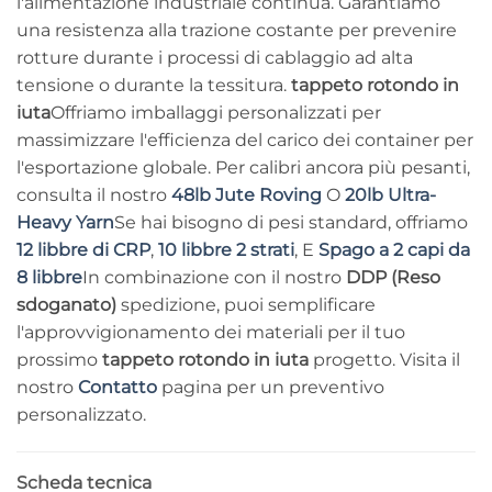
l'alimentazione industriale continua. Garantiamo
una resistenza alla trazione costante per prevenire
rotture durante i processi di cablaggio ad alta
tensione o durante la tessitura.
tappeto rotondo in
iuta
Offriamo imballaggi personalizzati per
massimizzare l'efficienza del carico dei container per
l'esportazione globale. Per calibri ancora più pesanti,
consulta il nostro
48lb Jute Roving
O
20lb Ultra-
Heavy Yarn
Se hai bisogno di pesi standard, offriamo
12 libbre di CRP
,
10 libbre 2 strati
, E
Spago a 2 capi da
8 libbre
In combinazione con il nostro
DDP (Reso
sdoganato)
spedizione, puoi semplificare
l'approvvigionamento dei materiali per il tuo
prossimo
tappeto rotondo in iuta
progetto. Visita il
nostro
Contatto
pagina per un preventivo
personalizzato.
Scheda tecnica