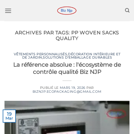
Passer
au
contenu
ARCHIVES PAR TAGS:
PP WOVEN SACKS
QUALITY
VÊTEMENTS PERSONNALISÉS
,
DÉCORATION INTÉRIEURE ET
DE JARDIN
,
SOLUTIONS D'EMBALLAGE DURABLES
La référence absolue : l'écosystème de
contrôle qualité Biz NJP
PUBLIÉ LE
MARS 19, 2026
PAR
BIZNJP.ECOPACKAGING@GMAIL.COM
19
Mar