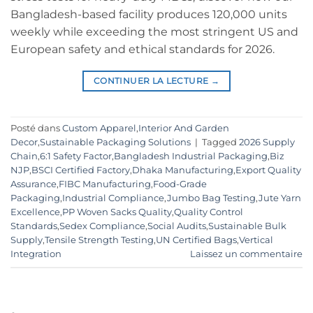
Bangladesh-based facility produces 120,000 units
weekly while exceeding the most stringent US and
European safety and ethical standards for 2026.
CONTINUER LA LECTURE
→
Posté dans
Custom Apparel
,
Interior And Garden
Decor
,
Sustainable Packaging Solutions
|
Tagged
2026 Supply
Chain
,
6:1 Safety Factor
,
Bangladesh Industrial Packaging
,
Biz
NJP
,
BSCI Certified Factory
,
Dhaka Manufacturing
,
Export Quality
Assurance
,
FIBC Manufacturing
,
Food-Grade
Packaging
,
Industrial Compliance
,
Jumbo Bag Testing
,
Jute Yarn
Excellence
,
PP Woven Sacks Quality
,
Quality Control
Standards
,
Sedex Compliance
,
Social Audits
,
Sustainable Bulk
Supply
,
Tensile Strength Testing
,
UN Certified Bags
,
Vertical
Integration
Laissez un commentaire