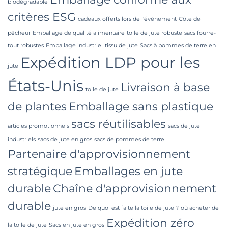
biodégradable
critères ESG
cadeaux offerts lors de l'événement
Côte de
pêcheur
Emballage de qualité alimentaire
toile de jute robuste
sacs fourre-
tout robustes
Emballage industriel
tissu de jute
Sacs à pommes de terre en
Expédition LDP pour les
jute
États-Unis
Livraison à base
toile de jute
de plantes
Emballage sans plastique
sacs réutilisables
articles promotionnels
sacs de jute
industriels
sacs de jute en gros
sacs de pommes de terre
Partenaire d'approvisionnement
stratégique
Emballages en jute
durable
Chaîne d'approvisionnement
durable
jute en gros
De quoi est faite la toile de jute ?
où acheter de
Expédition zéro
la toile de jute
Sacs en jute en gros