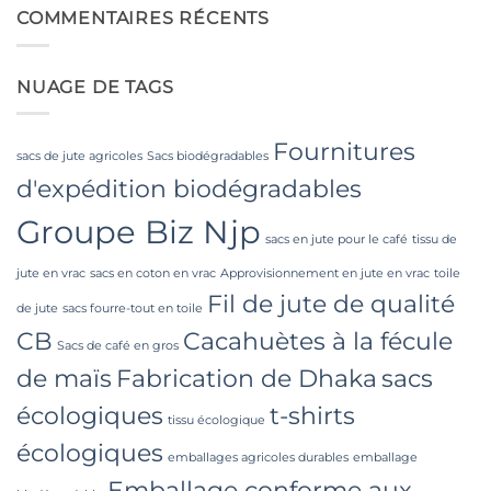
Laminated
sur
Applications
PP
Food
COMMENTAIRES RÉCENTS
Woven
Grade
Bags
FIBC
Wholesale:
Bag:
Sourcing
Certified
NUAGE DE TAGS
from
High-
a
Hygiene
Premier
Bulk
Industrial
Packaging
Packaging
Fournitures
Supplier
sacs de jute agricoles
Sacs biodégradables
in
d'expédition biodégradables
Bangladesh
Groupe Biz Njp
sacs en jute pour le café
tissu de
jute en vrac
sacs en coton en vrac
Approvisionnement en jute en vrac
toile
Fil de jute de qualité
de jute
sacs fourre-tout en toile
CB
Cacahuètes à la fécule
Sacs de café en gros
de maïs
Fabrication de Dhaka
sacs
écologiques
t-shirts
tissu écologique
écologiques
emballages agricoles durables
emballage
Emballage conforme aux