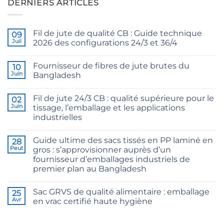
DERNIERS ARTICLES
Fil de jute de qualité CB : Guide technique
09
Juil
2026 des configurations 24/3 et 36/4
Aucun
commentaire
Fournisseur de fibres de jute brutes du
sur
10
CB
Juin
Bangladesh
Grade
Jute
Aucun
Yarn:
commentaire
Fil de jute 24/3 CB : qualité supérieure pour le
The
sur
02
Technical
Raw
Juin
tissage, l’emballage et les applications
2026
Jute
industrielles
Guide
Fibre
to
Supplier
Aucun
24/3
Bangladesh
commentaire
and
Guide ultime des sacs tissés en PP laminé en
sur
28
36/4
24/3
Peut
gros : s’approvisionner auprès d’un
Configurations
CB
fournisseur d’emballages industriels de
Grade
Jute
premier plan au Bangladesh
Yarn:
Premium
Aucun
Quality
commentaire
Sac GRVS de qualité alimentaire : emballage
sur
25
for
The
Weaving,
Avr
en vrac certifié haute hygiène
Ultimate
Packaging
Guide
and
Aucun
to
Industrial
commentaire