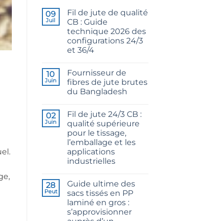
Fil de jute de qualité
09
Juil
CB : Guide
technique 2026 des
configurations 24/3
et 36/4
Aucun
commentaire
Fournisseur de
sur
10
CB
Juin
fibres de jute brutes
Grade
du Bangladesh
Jute
Yarn:
Aucun
The
commentaire
Technical
Fil de jute 24/3 CB :
sur
02
2026
Raw
Juin
qualité supérieure
Guide
Jute
to
pour le tissage,
Fibre
24/3
Supplier
l’emballage et les
and
Bangladesh
36/4
applications
el.
Configurations
industrielles
Aucun
ge,
commentaire
Guide ultime des
sur
28
24/3
Peut
sacs tissés en PP
CB
laminé en gros :
Grade
Jute
s’approvisionner
Yarn: