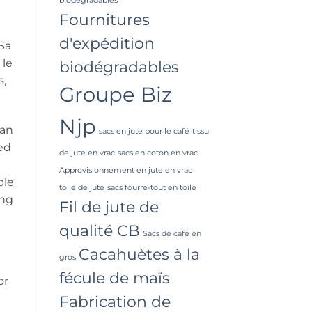
biodégradables
Fournitures
d'expédition
 Sa
 le
biodégradables
s,
Groupe Biz
Njp
 an
sacs en jute pour le café
tissu
ved
de jute en vrac
sacs en coton en vrac
Approvisionnement en jute en vrac
ble
toile de jute
sacs fourre-tout en toile
ing
Fil de jute de
qualité CB
Sacs de café en
Cacahuètes à la
gros
fécule de maïs
or
Fabrication de