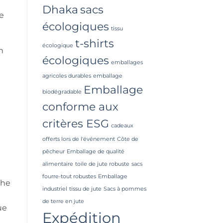
Dhaka
sacs
he
écologiques
tissu
t-shirts
écologique
n
écologiques
emballages
agricoles durables
emballage
Emballage
biodégradable
conforme aux
critères ESG
cadeaux
offerts lors de l'événement
Côte de
pêcheur
Emballage de qualité
alimentaire
toile de jute robuste
sacs
g
fourre-tout robustes
Emballage
The
industriel
tissu de jute
Sacs à pommes
de terre en jute
ue
Expédition