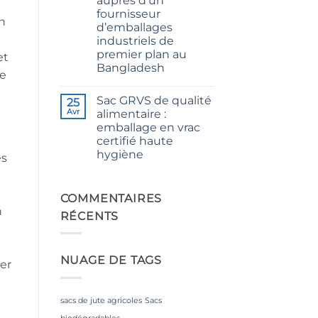
auprès d’un
Premium
Quality
fournisseur
for
un
d’emballages
Weaving,
Packaging
industriels de
and
premier plan au
et
Industrial
Applications
Bangladesh
de
Aucun
commentaire
Sac GRVS de qualité
sur
25
The
Avr
alimentaire :
Ultimate
emballage en vrac
Guide
to
certifié haute
Laminated
hygiène
PP
es
Woven
Aucun
Bags
commentaire
Wholesale:
sur
Sourcing
Food
COMMENTAIRES
from
Grade
n
a
RÉCENTS
FIBC
Premier
Bag:
Industrial
Certified
Packaging
High-
Supplier
Hygiene
in
NUAGE DE TAGS
Bulk
mer
Bangladesh
Packaging
sacs de jute agricoles
Sacs