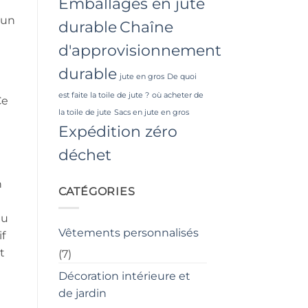
Emballages en jute
 un
durable
Chaîne
d'approvisionnement
durable
jute en gros
De quoi
est faite la toile de jute ?
où acheter de
Ce
la toile de jute
Sacs en jute en gros
Expédition zéro
déchet
n
CATÉGORIES
eu
Vêtements personnalisés
if
t
(7)
Décoration intérieure et
de jardin