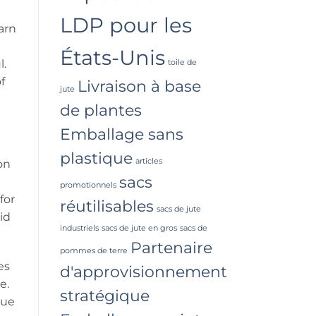
LDP pour les
arn
États-Unis
l.
toile de
f
Livraison à base
jute
de plantes
Emballage sans
plastique
articles
on
sacs
promotionnels
for
réutilisables
sacs de jute
id
industriels
sacs de jute en gros
sacs de
Partenaire
pommes de terre
es
d'approvisionnement
e.
stratégique
que