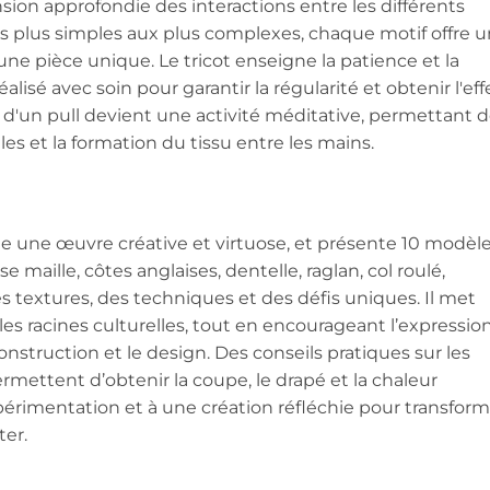
ion approfondie des interactions entre les différents
les plus simples aux plus complexes, chaque motif offre 
une pièce unique. Le tricot enseigne la patience et la
alisé avec soin pour garantir la régularité et obtenir l'eff
ion d'un pull devient une activité méditative, permettant 
les et la formation du tissu entre les mains.
me une œuvre créative et virtuose, et présente 10 modèl
sse maille, côtes anglaises, dentelle, raglan, col roulé,
s textures, des techniques et des défis uniques. Il met
t les racines culturelles, tout en encourageant l’expressio
construction et le design. Des conseils pratiques sur les
 permettent d’obtenir la coupe, le drapé et la chaleur
’expérimentation et à une création réfléchie pour transfor
ter.