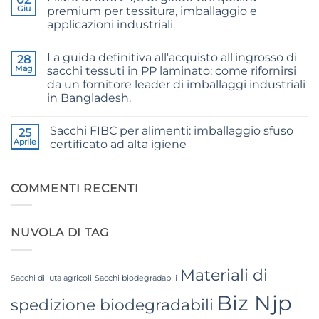
The
Jute
Giu
premium per tessitura, imballaggio e
Technical
Fibre
2026
applicazioni industriali.
Supplier
Guide
Bangladesh
Nessun
to
commento
24/3
La guida definitiva all'acquisto all'ingrosso di
su
28
and
24/3
36/4
Mag
sacchi tessuti in PP laminato: come rifornirsi
CB
Configurations
da un fornitore leader di imballaggi industriali
Grade
Jute
in Bangladesh.
Yarn:
Premium
Nessun
Quality
commento
Sacchi FIBC per alimenti: imballaggio sfuso
su
25
for
The
Weaving,
Aprile
certificato ad alta igiene
Ultimate
Packaging
Guide
and
Nessun
to
Industrial
commento
Laminated
su
Applications
PP
Food
COMMENTI RECENTI
Woven
Grade
Bags
FIBC
Wholesale:
Bag:
Sourcing
Certified
NUVOLA DI TAG
from
High-
a
Hygiene
Premier
Bulk
Industrial
Packaging
Packaging
Materiali di
Supplier
Sacchi di iuta agricoli
Sacchi biodegradabili
in
Biz Njp
Bangladesh
spedizione biodegradabili