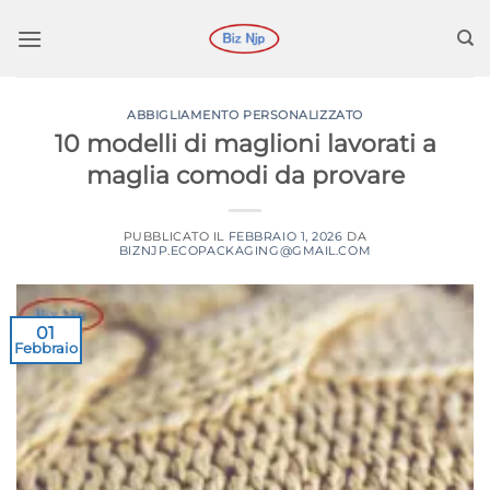
Salta
ai
contenuti
ABBIGLIAMENTO PERSONALIZZATO
10 modelli di maglioni lavorati a
maglia comodi da provare
PUBBLICATO IL
FEBBRAIO 1, 2026
DA
BIZNJP.ECOPACKAGING@GMAIL.COM
01
Febbraio