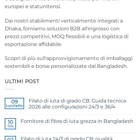
europei e statunitensi.
Dai nostri stabilimenti verticalmente integrati a
Dhaka, forniamo soluzioni B2B all'ingrosso con
prezzi competitivi, MOQ flessibili e una logistica di
esportazione affidabile.
Scopri di più sull'approvvigionamento di imballaggi
sostenibili e borse personalizzate dal Bangladesh.
ULTIMI POST
Filato di iuta di grado CB: Guida tecnica
09
Lucchetto
2026 alle configurazioni 24/3 e 36/4
Nessun
commento
Fornitore di fibra di iuta grezza in Bangladesh
su
10
CB
Giu
Nessun
Grade
commento
Jute
su
Yarn:
Filato di iuta 24/3 di grado CB: qualità
02
Raw