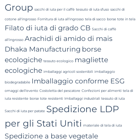
Group
sacchi di iuta per il caffè
tessuto di iuta sfuso
sacchi di
cotone all'ingrosso
Fornitura di iuta all'ingrosso
tela di sacco
borse tote in tela
Filato di iuta di grado CB
Sacchi di caffè
Arachidi di amido di mais
all'ingrosso
Dhaka Manufacturing
borse
ecologiche
magliette
tessuto ecologico
ecologiche
imballaggi agricoli sostenibili
imballaggio
Imballaggio conforme ESG
biodegradabile
omaggi dell'evento
Costoletta del pescatore
Confezioni per alimenti
tela di
iuta resistente
borse tote resistenti
Imballaggi industriali
tessuto di iuta
Spedizione LDP
Sacchi di iuta per patate
per gli Stati Uniti
materiale di tela di iuta
Spedizione a base vegetale