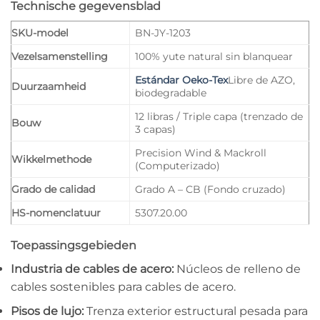
Technische gegevensblad
SKU-model
BN-JY-1203
Vezelsamenstelling
100% yute natural sin blanquear
Estándar Oeko-Tex
Libre de AZO,
Duurzaamheid
biodegradable
12 libras / Triple capa (trenzado de
Bouw
3 capas)
Precision Wind & Mackroll
Wikkelmethode
(Computerizado)
Grado de calidad
Grado A – CB (Fondo cruzado)
HS-nomenclatuur
5307.20.00
Toepassingsgebieden
Industria de cables de acero:
Núcleos de relleno de
cables sostenibles para cables de acero.
Pisos de lujo:
Trenza exterior estructural pesada para