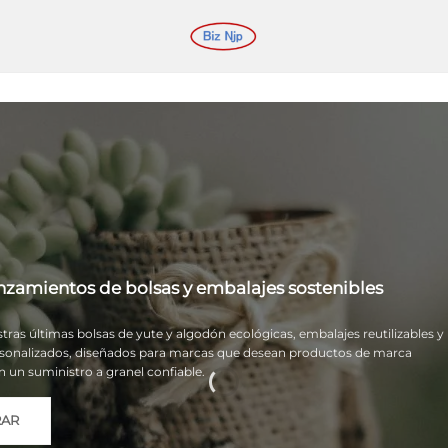
nzamientos de bolsas y embalajes sostenibles
ras últimas bolsas de yute y algodón ecológicas, embalajes reutilizables y
sonalizados, diseñados para marcas que desean productos de marca
n un suministro a granel confiable.
RAR