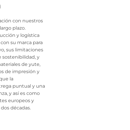
h
lación con nuestros
largo plazo.
cción y logística
 con su marca para
, sus limitaciones
 sostenibilidad, y
teriales de yute,
os de impresión y
que la
trega puntual y una
za, y así es como
tes europeos y
 dos décadas.