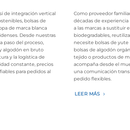
í de integración vertical
Como proveedor familiar
stenibles, bolsas de
décadas de experiencia e
ropa de marca blanca
a las marcas a sustituir e
idenses. Desde nuestras
biodegradables, reutiliza
a paso del proceso,
necesite bolsas de yute
y algodón en bruto
bolsas de algodón orgáni
tura y la logística de
tejido o productos de m
idad constante, precios
acompaña desde el mues
iables para pedidos al
una comunicación trans
pedido flexibles.
LEER MÁS