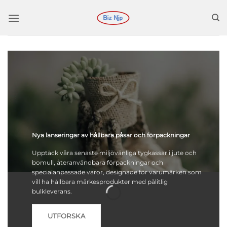
Hoppa
till
innehåll
Nya lanseringar av hållbara påsar och förpackningar
Upptäck våra senaste miljövänliga tygkassar i jute och
bomull, återanvändbara förpackningar och
specialanpassade varor, designade för varumärken som
vill ha hållbara märkesprodukter med pålitlig
bulkleverans.
UTFORSKA