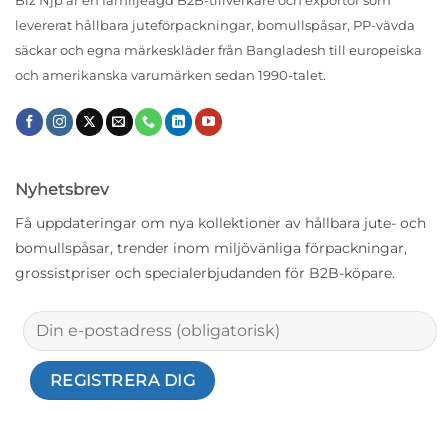
Biz Njp är en familjeägd B2B-tillverkare och exportör som
levererat hållbara juteförpackningar, bomullspåsar, PP-vävda
säckar och egna märkeskläder från Bangladesh till europeiska
och amerikanska varumärken sedan 1990-talet.
Nyhetsbrev
Få uppdateringar om nya kollektioner av hållbara jute- och
bomullspåsar, trender inom miljövänliga förpackningar,
grossistpriser och specialerbjudanden för B2B-köpare.