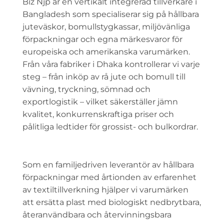
Biz Njp är en vertikalt integrerad tillverkare i
Bangladesh som specialiserar sig på hållbara
juteväskor, bomullstygkassar, miljövänliga
förpackningar och egna märkesvaror för
europeiska och amerikanska varumärken.
Från våra fabriker i Dhaka kontrollerar vi varje
steg – från inköp av rå jute och bomull till
vävning, tryckning, sömnad och
exportlogistik – vilket säkerställer jämn
kvalitet, konkurrenskraftiga priser och
pålitliga ledtider för grossist- och bulkordrar.
Som en familjedriven leverantör av hållbara
förpackningar med årtionden av erfarenhet
av textiltillverkning hjälper vi varumärken
att ersätta plast med biologiskt nedbrytbara,
återanvändbara och återvinningsbara