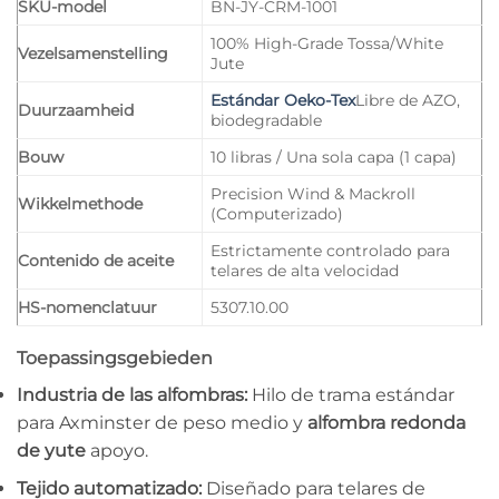
SKU-model
BN-JY-CRM-1001
100% High-Grade Tossa/White
Vezelsamenstelling
Jute
Estándar Oeko-Tex
Libre de AZO,
Duurzaamheid
biodegradable
Bouw
10 libras / Una sola capa (1 capa)
Precision Wind & Mackroll
Wikkelmethode
(Computerizado)
Estrictamente controlado para
Contenido de aceite
telares de alta velocidad
HS-nomenclatuur
5307.10.00
Toepassingsgebieden
Industria de las alfombras:
Hilo de trama estándar
para Axminster de peso medio y
alfombra redonda
de yute
apoyo.
Tejido automatizado:
Diseñado para telares de