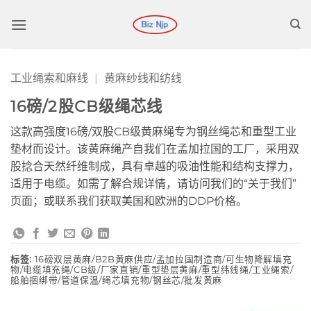
跳
到
内
容
工业绳索和麻线
|
黄麻纱线和纺线
16磅/2股CB级绳芯线
这款高强度16磅/双股CB级黄麻绳专为钢丝绳芯和重型工业
垫材而设计。该黄麻绳产自我们在孟加拉国的工厂，采用双
股捻合天然纤维制成，具有卓越的吸油性能和结构支撑力，
适用于电缆。如需了解合规详情，请访问我们的“关于我们”
页面；或联系我们获取美国和欧洲的DDP价格。
标签:
16磅双层黄麻/B2B黄麻供应/孟加拉国制造商/可生物降解填充
物/电缆填充绳/CB级/厂家直销/重型垫层黄麻/重型纬线绳/工业绳索/
船舶捆绑带/管道保温/绳芯填充物/钢丝芯/批发黄麻