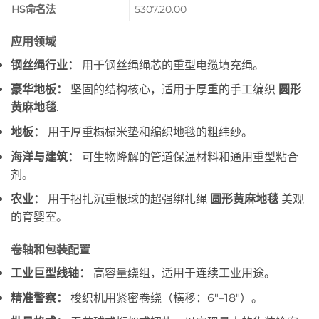
HS命名法
5307.20.00
应用领域
钢丝绳行业：
用于钢丝绳绳芯的重型电缆填充绳。
豪华地板：
坚固的结构核心，适用于厚重的手工编织
圆形
黄麻地毯
.
地板：
用于厚重榻榻米垫和编织地毯的粗纬纱。
海洋与建筑：
可生物降解的管道保温材料和通用重型粘合
剂。
农业：
用于捆扎沉重根球的超强绑扎绳
圆形黄麻地毯
美观
的育婴室。
卷轴和包装配置
工业巨型线轴：
高容量绕组，适用于连续工业用途。
精准警察：
梭织机用紧密卷绕（横移：6″–18″）。