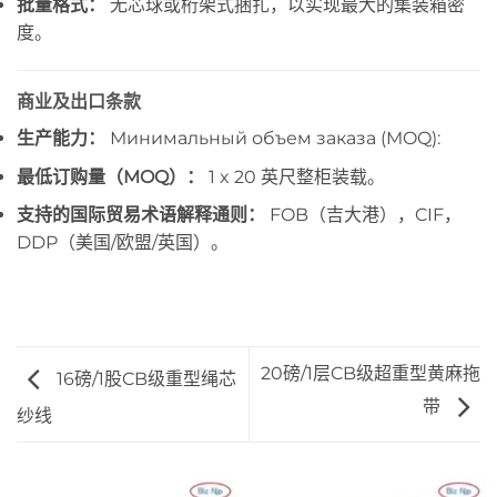
批量格式：
无芯球或桁架式捆扎，以实现最大的集装箱密
度。
商业及出口条款
生产能力：
Минимальный объем заказа (MOQ):
最低订购量（MOQ）：
1 x 20 英尺整柜装载。
支持的国际贸易术语解释通则：
FOB（吉大港），CIF，
DDP（美国/欧盟/英国）。
20磅/1层CB级超重型黄麻拖
16磅/1股CB级重型绳芯
带
纱线