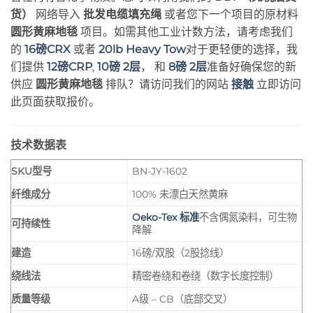
货）
网络导入
批发电缆填充绳
或者您下一个项目的原材料
圆形黄麻地毯
项目。如需其他工业计数方法，请考虑我们
的
16磅CRX
或者
20lb Heavy Tow
对于更轻便的选择，我
们提供
12磅CRP
,
10磅 2层
， 和
8磅 2层
准备好确保您的新
供应
圆形黄麻地毯
排队？请访问我们的网站
接触
立即访问
此页面获取报价。
技术数据表
SKU型号
BN-JY-1602
纤维成分
100% 未漂白天然黄麻
Oeko-Tex 标准
不含偶氮染料，可生物
可持续性
降解
建造
16磅/双股（2股捻线）
绕线法
精密卷绕和卷绕（数字长度控制）
质量等级
A级 – CB（底部交叉）