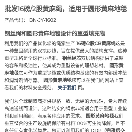
批发16磅/2股黄麻绳，适用于圆形黄麻地毯
产品代码：
BN-JY-1602
钢丝绳和圆形黄麻地毯设计的重型填充物
利用我们的产品优化您的绳索生产
16磅/2股CB黄麻绳
这是
一种坚固耐用的双捻纱线，旨在提供最大的结构支撑。这种
重型规格是全球行业标准。
钢丝绳芯
双层结构提供了卓越
的容积和吸油性，使其成为重型设备的理想芯材。
圆形黄
麻地毯
它可作为重型钢缆或优质结构基础的有效内部缓冲垫
和润滑剂储存器。
圆形黄麻地毯
您可以在我们的网站上查
看我们的材料安全规范。
关于我们
页。
我们为全球制造商提供规格一致、无结的大线轴，专为连续
高速送线而设计。这种结实的绳索非常适合用于重型工业垫
材和耐用编织，满足各种应用的需求。
圆形黄麻地毯
我们
垂直整合的生产设施确保所有材料100%可生物降解，且不
含任何有害化学物质。您可以利用我们的
DDP（完税后交