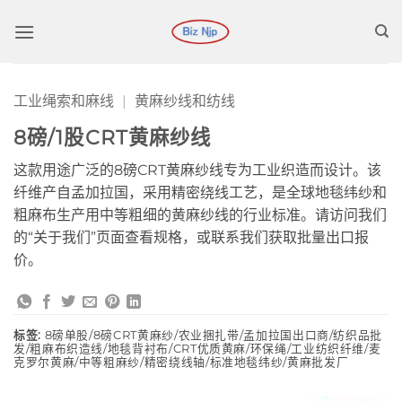
跳
到
内
容
工业绳索和麻线
|
黄麻纱线和纺线
8磅/1股CRT黄麻纱线
这款用途广泛的8磅CRT黄麻纱线专为工业织造而设计。该
纤维产自孟加拉国，采用精密绕线工艺，是全球地毯纬纱和
粗麻布生产用中等粗细的黄麻纱线的行业标准。请访问我们
的“关于我们”页面查看规格，或联系我们获取批量出口报
价。
标签:
8磅单股/8磅CRT黄麻纱/农业捆扎带/孟加拉国出口商/纺织品批
发/粗麻布织造线/地毯背衬布/CRT优质黄麻/环保绳/工业纺织纤维/麦
克罗尔黄麻/中等粗麻纱/精密绕线轴/标准地毯纬纱/黄麻批发厂