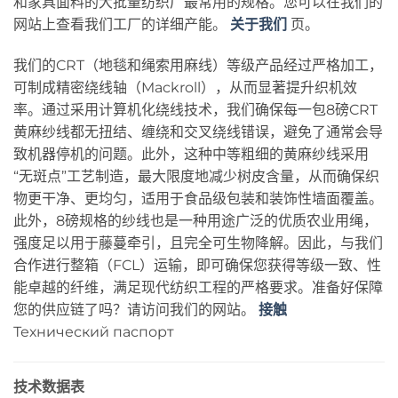
和家具面料的大批量纺织厂最常用的规格。您可以在我们的
网站上查看我们工厂的详细产能。
关于我们
页。
我们的CRT（地毯和绳索用麻线）等级产品经过严格加工，
可制成精密绕线轴（Mackroll），从而显著提升织机效
率。通过采用计算机化绕线技术，我们确保每一包8磅CRT
黄麻纱线都无扭结、缠绕和交叉绕线错误，避免了通常会导
致机器停机的问题。此外，这种中等粗细的黄麻纱线采用
“无斑点”工艺制造，最大限度地减少树皮含量，从而确保织
物更干净、更均匀，适用于食品级包装和装饰性墙面覆盖。
此外，8磅规格的纱线也是一种用途广泛的优质农业用绳，
强度足以用于藤蔓牵引，且完全可生物降解。因此，与我们
合作进行整箱（FCL）运输，即可确保您获得等级一致、性
能卓越的纤维，满足现代纺织工程的严格要求。准备好保障
您的供应链了吗？请访问我们的网站。
接触
Технический паспорт
技术数据表